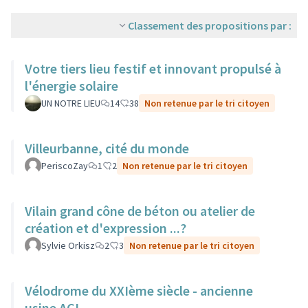
Classement des propositions par :
Votre tiers lieu festif et innovant propulsé à
l'énergie solaire
UN NOTRE LIEU
14
38
Non retenue par le tri citoyen
Villeurbanne, cité du monde
PeriscoZay
1
2
Non retenue par le tri citoyen
Vilain grand cône de béton ou atelier de
création et d'expression ...?
Sylvie Orkisz
2
3
Non retenue par le tri citoyen
Vélodrome du XXIème siècle - ancienne
usine ACI