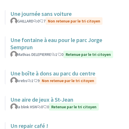
Une journée sans voiture
GAILLARD
0
7
Non retenue par le tri citoyen
Une fontaine à eau pour le parc Jorge
Semprun
Mathias DELEPIERRE
1
0
Retenue par le tri citoyen
Une boîte à dons au parc du centre
krebs
1
9
Non retenue par le tri citoyen
Une aire de jeux à St-Jean
la blink HSN
0
0
Retenue par le tri citoyen
Un repair café !