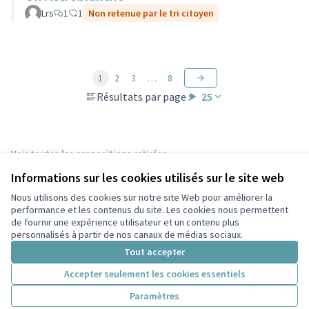
Lrs
1
1
Non retenue par le tri citoyen
1
2
3
…
8
Résultats par page :
25
Voir toutes les propositions retirées
Informations sur les cookies utilisés sur le site web
Nous utilisons des cookies sur notre site Web pour améliorer la
Conditions d'utilisation
performance et les contenus du site. Les cookies nous permettent
Paramètres des cookies
de fournir une expérience utilisateur et un contenu plus
Participez Villeurbanne sur X
Participez Villeurbanne sur Facebook
Participez Villeurbanne sur Instagram
Participez Villeurbanne sur YouTube
personnalisés à partir de nos canaux de médias sociaux.
(Lien externe)
(Lien externe)
(Lien externe)
(Lien externe)
Tout accepter
Accepter seulement les cookies essentiels
Licence Cre
(Lien extern
Paramètres
(Lien externe)
Site réalisé grâce au
logiciel libre Decidim
.