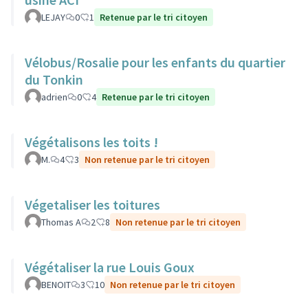
LEJAY
0
1
Retenue par le tri citoyen
Vélobus/Rosalie pour les enfants du quartier
du Tonkin
adrien
0
4
Retenue par le tri citoyen
Végétalisons les toits !
M.
4
3
Non retenue par le tri citoyen
Végetaliser les toitures
Thomas A
2
8
Non retenue par le tri citoyen
Végétaliser la rue Louis Goux
BENOIT
3
10
Non retenue par le tri citoyen