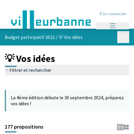
Se connecter
Menu princi
Menu p
Budget participatif 2022
/
💡 Vos idées
💡 Vos idées
Filtrer et rechercher
Passer la carte
Leaflet
|
©
OpenStreetMap
contributors
L'élément suivant est une carte qui présente les éléments de cet
+
La 4ème édition débute le 30 septembre 2024, préparez
−
vos idées !
177 propositions