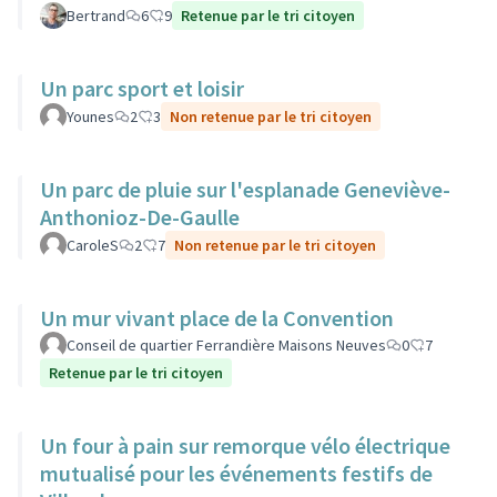
Bertrand
6
9
Retenue par le tri citoyen
Un parc sport et loisir
Younes
2
3
Non retenue par le tri citoyen
Un parc de pluie sur l'esplanade Geneviève-
Anthonioz-De-Gaulle
CaroleS
2
7
Non retenue par le tri citoyen
Un mur vivant place de la Convention
Conseil de quartier Ferrandière Maisons Neuves
0
7
Retenue par le tri citoyen
Un four à pain sur remorque vélo électrique
mutualisé pour les événements festifs de