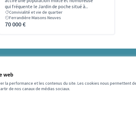
attire une population mixte et nombreuse
qui fréquente le Jardin de poche situé à...
Convivialité et vie de quartier
Ferrandière Maisons Neuves
70 000 €
5
Budget
te web
rer la performance et les contenus du site. Les cookies nous permettent de
partir de nos canaux de médias sociaux.