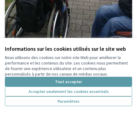
Informations sur les cookies utilisés sur le site web
1473 - Une rampe pour faciliter l’accès entre
Nous utilisons des cookies sur notre site Web pour améliorer la
Laurent-Bonnevay et l’ancien cimetière
performance et les contenus du site. Les cookies nous permettent
À Bonnevay, le parcours entre les bus et le cimetière
de fournir une expérience utilisateur et un contenu plus
ancien n’est pas accessible pour les personnes âgées ou
personnalisés à partir de nos canaux de médias sociaux.
à...
Tout accepter
Santé, inclusion et solidarité
Laurent Bonnevay La Soie Les Brosses
Accepter seulement les cookies essentiels
80 000 €
Paramètres