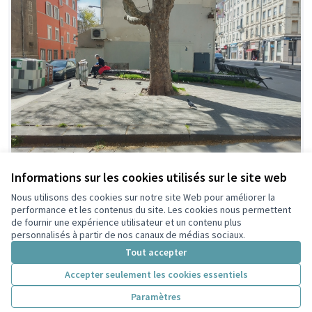
Informations sur les cookies utilisés sur le site web
1257 - Aménager et embellir le jardin de
Nous utilisons des cookies sur notre site Web pour améliorer la
performance et les contenus du site. Les cookies nous permettent
poche de La Convention
de fournir une expérience utilisateur et un contenu plus
Le quartier du Totem avec ses commerces variés attire
personnalisés à partir de nos canaux de médias sociaux.
une population mixte et nombreuse qui fréquente
Tout accepter
le Jardin de poche situé à...
Convivialité et vie de quartier
Ferrandière Maisons Neuves
Accepter seulement les cookies essentiels
70 000 €
Paramètres