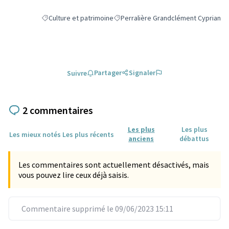
Culture et patrimoine
Perralière Grandclément Cyprian
Filtrer les résultats de la catégorie : Culture et patrimoine
Filtrer les résultats pour le secteur 
Partager
Signaler
Suivre
2 commentaires
Les plus
Les plus
Les mieux notés
Les plus récents
anciens
débattus
Les commentaires sont actuellement désactivés, mais
vous pouvez lire ceux déjà saisis.
Commentaire supprimé le 09/06/2023 15:11