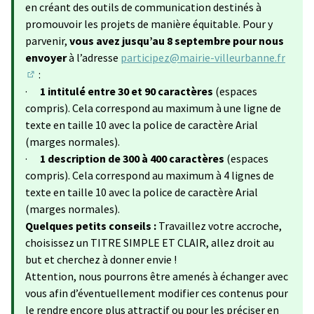
en créant des outils de communication destinés à
promouvoir les projets de manière équitable. Pour y
parvenir,
vous avez jusqu’au 8 septembre pour nous
envoyer
à l’adresse
participez@mairie-villeurbanne.fr
:
(S'ouvre dans un nouvel onglet)
·
1 intitulé entre 30 et 90 caractères
(espaces
compris). Cela correspond au maximum à une ligne de
texte en taille 10 avec la police de caractère Arial
(marges normales).
·
1 description de 300 à 400 caractères
(espaces
compris). Cela correspond au maximum à 4 lignes de
texte en taille 10 avec la police de caractère Arial
(marges normales).
Quelques petits conseils :
Travaillez votre accroche,
choisissez un TITRE SIMPLE ET CLAIR, allez droit au
but et cherchez à donner envie !
Attention, nous pourrons être amenés à échanger avec
vous afin d’éventuellement modifier ces contenus pour
le rendre encore plus attractif ou pour les préciser en