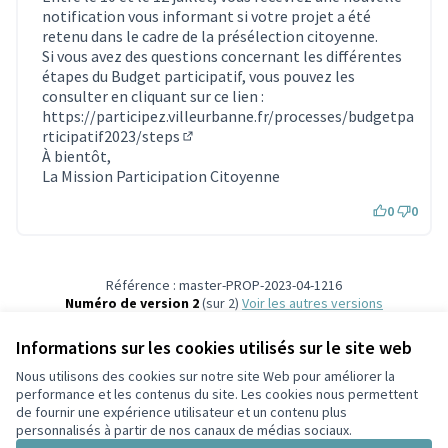
notification vous informant si votre projet a été
retenu dans le cadre de la présélection citoyenne.
Si vous avez des questions concernant les différentes
étapes du Budget participatif, vous pouvez les
consulter en cliquant sur ce lien :
https://participez.villeurbanne.fr/processes/budgetpa
rticipatif2023/steps
(S'ouvre dans un nouvel onglet)
À bientôt,
La Mission Participation Citoyenne
0
0
Référence : master-PROP-2023-04-1216
Numéro de version 2
(sur 2)
voir les autres versions
Vérifiez l'empreinte numérique
Informations sur les cookies utilisés sur le site web
Nous utilisons des cookies sur notre site Web pour améliorer la
Conditions d'utilisation
performance et les contenus du site. Les cookies nous permettent
Paramètres des cookies
de fournir une expérience utilisateur et un contenu plus
Participez Villeurbanne sur X
Participez Villeurbanne sur Facebook
Participez Villeurbanne sur Instagram
Participez Villeurbanne sur YouTube
personnalisés à partir de nos canaux de médias sociaux.
(Lien externe)
(Lien externe)
(Lien externe)
(Lien externe)