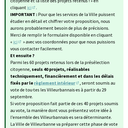
citoyenne et la liste des projets retenus ! » en
cliquant
ici
.
(S'ouvre dans un nouvel onglet)
IMPORTANT :
Pour que les services de la Ville puissent
étudier en détail et chiffrer votre proposition, nous
aurons probablement besoin de plus de précisions.
Merci de remplir le formulaire disponible en cliquant
«
ici
» avec vos coordonnées pour que nous puissions
(Lien externe)
vous contacter facilement.
Et ensuite ?
Parmi les 60 projets retenus lors de la présélection
citoyenne,
seuls 40 projets, réalisables
techniquement, financièrement et dans les délais
fixés par le
règlement intérieur
, seront soumis au
(Lien externe)
vote de tou·tes les Villeurbannais·es à partir du 29
septembre.
Si votre proposition fait partie de ces 40 projets soumis
au vote, la manière dont vous présentez votre idée à
l’ensemble des Villeurbannais·es sera déterminante.
La Ville de Villeurbanne va préparer cette phase de vote