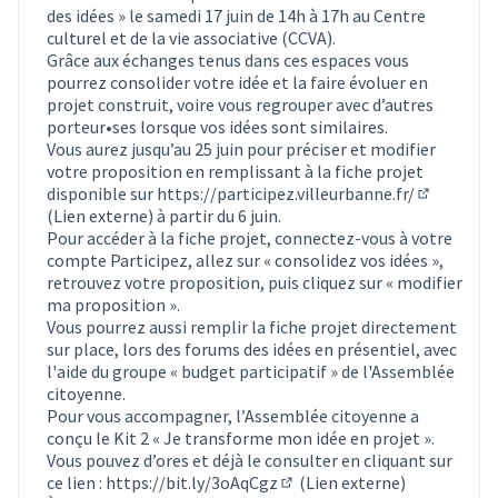
des idées » le samedi 17 juin de 14h à 17h au Centre
culturel et de la vie associative (CCVA).
Grâce aux échanges tenus dans ces espaces vous
pourrez consolider votre idée et la faire évoluer en
projet construit, voire vous regrouper avec d’autres
porteur•ses lorsque vos idées sont similaires.
Vous aurez jusqu’au 25 juin pour préciser et modifier
votre proposition en remplissant à la fiche projet
disponible sur
https://participez.villeurbanne.fr/
(S'ouvre d
(Lien externe) à partir du 6 juin.
Pour accéder à la fiche projet, connectez-vous à votre
compte Participez, allez sur « consolidez vos idées »,
retrouvez votre proposition, puis cliquez sur « modifier
ma proposition ».
Vous pourrez aussi remplir la fiche projet directement
sur place, lors des forums des idées en présentiel, avec
l'aide du groupe « budget participatif » de l'Assemblée
citoyenne.
Pour vous accompagner, l’Assemblée citoyenne a
conçu le Kit 2 « Je transforme mon idée en projet ».
Vous pouvez d’ores et déjà le consulter en cliquant sur
ce lien :
https://bit.ly/3oAqCgz
(Lien externe)