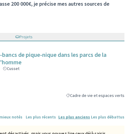
sse 200 000€, je précise mes autres sources de
Projets
s-bancs de pique-nique dans les parcs de la
 l'homme
Cusset
Cadre de vie et espaces verts
Filtrer les résultats de la catégorie :
 mieux notés
Les plus récents
Les plus anciens
Les plus débattus
 désactivés, mais vous pouvez lire ceux déjà saisis.