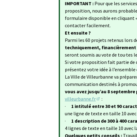
(S
IMPORTANT :
Pour que les services 
proposition, nous aurons probablem
formulaire disponible en cliquant 
contacter facilement.
Et ensuite ?
Parmi les 60 projets retenus lors 
techniquement, financièrement et
seront soumis au vote de tou·tes le
Si votre proposition fait partie de
présentez votre idée à l’ensemble 
La Ville de Villeurbanne va prépare
communication destinés à promouvo
vous avez jusqu’au 8 septembre
villeurbanne.fr
:
(S'ouvre dans un no
·
1 intitulé entre 30 et 90 carac
une ligne de texte en taille 10 ave
·
1 description de 300 à 400 car
4 lignes de texte en taille 10 avec
Quelques petits conseils :
Travai