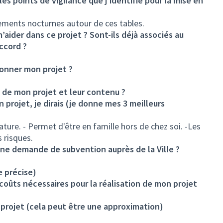
 les points de vigilance que j’identifie pour la mise en
ements nocturnes autour de ces tables.
’aider dans ce projet ? Sont-ils déjà associés au
accord ?
ionner mon projet ?
s de mon projet et leur contenu ?
on projet, je dirais (je donne mes 3 meilleurs
ture. - Permet d'être en famille hors de chez soi. -Les
 risques.
d'une demande de subvention auprès de la Ville ?
e précise)
s coûts nécessaires pour la réalisation de mon projet
projet (cela peut être une approximation)