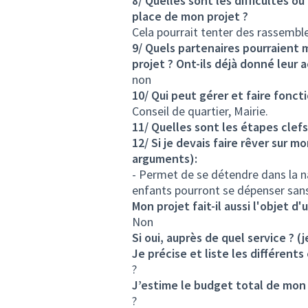
8/ Quelles sont les difficultés ou
place de mon projet ?
Cela pourrait tenter des rassembl
9/ Quels partenaires pourraient m
projet ? Ont-ils déjà donné leur 
non
10/ Qui peut gérer et faire fonct
Conseil de quartier, Mairie.
11/ Quelles sont les étapes clef
12/ Si je devais faire rêver sur m
arguments):
- Permet de se détendre dans la na
enfants pourront se dépenser sans
Mon projet fait-il aussi l'objet 
Non
Si oui, auprès de quel service ? (j
Je précise et liste les différent
?
J’estime le budget total de mon 
?