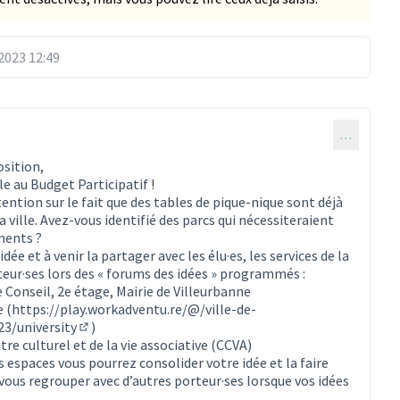
2023 12:49
…
osition,
ble au Budget Participatif !
ention sur le fait que des tables de pique-nique sont déjà
a ville. Avez-vous identifié des parcs qui nécessiteraient
ments ?
idée et à venir la partager avec les élu·es, les services de la
rteur·ses lors des « forums des idées » programmés :
de Conseil, 2e étage, Mairie de Villeurbanne
e (
https://play.workadventu.re/@/ville-de-
3/university
)
(Lien externe)
tre culturel et de la vie associative (CCVA)
 espaces vous pourrez consolider votre idée et la faire
 vous regrouper avec d’autres porteur·ses lorsque vos idées