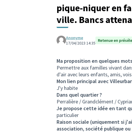
pique-niquer en fa
ville. Bancs atten
Anonyme
Retenue en présél
17/04/2023 14:35
Ma proposition en quelques mot
Permettre aux familles vivant dan
d'air avec leurs enfants, amis, vo
Mon lien principal avec Villeurba
J'y habite
Dans quel quartier ?
Perralière / Grandclément / Cypria
Je propose cette idée en tant q
particulier
Raison sociale (uniquement si j'
association, société publique ou