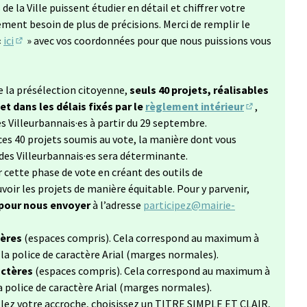
'ouvre dans un nouvel onglet)
de la Ville puissent étudier en détail et chiffrer votre
ent besoin de plus de précisions. Merci de remplir le
«
ici
» avec vos coordonnées pour que nous puissions vous
(Lien externe)
de la présélection citoyenne,
seuls 40 projets, réalisables
 dans les délais fixés par le
règlement intérieur
,
(Lien externe
s Villeurbannais·es à partir du 29 septembre.
 ces 40 projets soumis au vote, la manière dont vous
des Villeurbannais·es sera déterminante.
r cette phase de vote en créant des outils de
ir les projets de manière équitable. Pour y parvenir,
 pour nous envoyer
à l’adresse
participez@mairie-
uvel onglet)
tères
(espaces compris). Cela correspond au maximum à
c la police de caractère Arial (marges normales).
actères
(espaces compris). Cela correspond au maximum à
 la police de caractère Arial (marges normales).
llez votre accroche, choisissez un TITRE SIMPLE ET CLAIR,