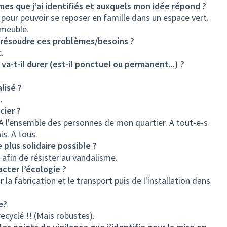
mes que j’ai identifiés et auxquels mon idée répond ?
our pouvoir se reposer en famille dans un espace vert.
mmeuble.
r résoudre ces problèmes/besoins ?
.
-t-il durer (est-il ponctuel ou permanent...) ?
lisé ?
.
cier ?
 A l'ensemble des personnes de mon quartier. A tout-e-s
is. A tous.
plus solidaire possible ?
afin de résister au vandalisme.
acter l’écologie ?
 la fabrication et le transport puis de l'installation dans
e?
ecyclé !! (Mais robustes).