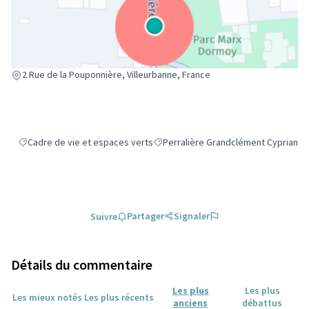
(Lien externe)
2 Rue de la Pouponnière, Villeurbanne, France
Cadre de vie et espaces verts
Perralière Grandclément Cyprian
Filtrer les résultats de la catégorie : Cadre de vie et espaces verts
Filtrer les résultats pour le secteur 
Partager
Signaler
Suivre
Détails du commentaire
Les plus
Les plus
Les mieux notés
Les plus récents
anciens
débattus