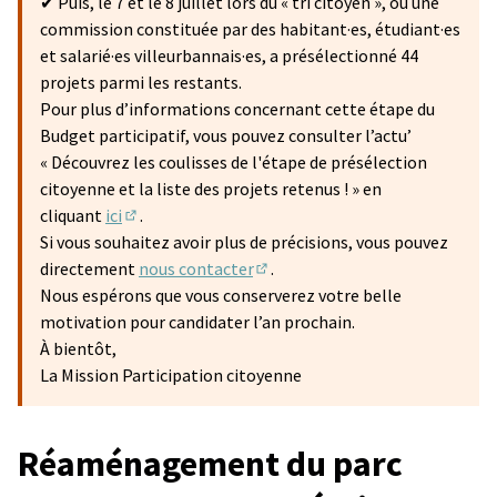
✔ Puis, le 7 et le 8 juillet lors du « tri citoyen », où une
commission constituée par des habitant·es, étudiant·es
et salarié·es villeurbannais·es, a présélectionné 44
projets parmi les restants.
Pour plus d’informations concernant cette étape du
Budget participatif, vous pouvez consulter l’actu’
« Découvrez les coulisses de l'étape de présélection
citoyenne et la liste des projets retenus ! » en
cliquant
ici
.
(S'ouvre dans un nouvel onglet)
Si vous souhaitez avoir plus de précisions, vous pouvez
directement
nous contacter
.
(S'ouvre dans un nouvel onglet)
Nous espérons que vous conserverez votre belle
motivation pour candidater l’an prochain.
À bientôt,
La Mission Participation citoyenne
Réaménagement du parc