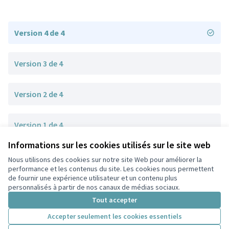
Version 4 de 4
Version 3 de 4
Version 2 de 4
Version 1 de 4
Informations sur les cookies utilisés sur le site web
Nous utilisons des cookies sur notre site Web pour améliorer la
Conditions d'utilisation
performance et les contenus du site. Les cookies nous permettent
Paramètres des cookies
de fournir une expérience utilisateur et un contenu plus
Participez Villeurbanne sur X
Participez Villeurbanne sur Facebook
Participez Villeurbanne sur Instagram
Participez Villeurbanne sur YouTube
personnalisés à partir de nos canaux de médias sociaux.
(Lien externe)
(Lien externe)
(Lien externe)
(Lien externe)
Tout accepter
Accepter seulement les cookies essentiels
Licence Cre
(Lien extern