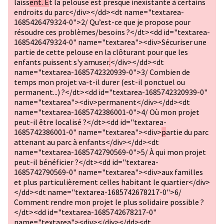
laiss
ent. E
t la pelouse est presque inexistante à certains
endroits du parc</div></dd><dt name="textarea-
1685426479324-0">2/ Qu’est-ce que je propose pour
résoudre ces problèmes/besoins ?</dt><dd id="textarea-
1685426479324-0" name="textarea"><div>Sécuriser une
partie de cette pelouse en la clôturant pour que les
enfants puissent s'y amuser
.
</div></dd><dt
name="textarea-1685742320939-0">3/ Combien de
temps mon projet va-t-il durer (est-il ponctuel ou
permanent...) ?</dt><dd id="textarea-1685742320939-0"
name="textarea"><div>permanent</div></dd><dt
name="textarea-1685742386001-0">4/ Où mon projet
peut-il être localisé ?</dt><dd id="textarea-
1685742386001-0" name="textarea"><div>
p
artie du parc
attenant au parc à enfants</div></dd><dt
name="textarea-1685742790569-0">5/ À qui mon projet
peut-il bénéficier ?</dt><dd id="textarea-
1685742790569-0" name="textarea"><div>aux familles
et plus particulièrement celles habitant le quartier</div>
</dd><dt name="textarea-1685742678217-0">6/
Comment rendre mon projet le plus solidaire possible ?
</dt><dd id="textarea-1685742678217-0"
name="textarea"><div></div></dd><dt