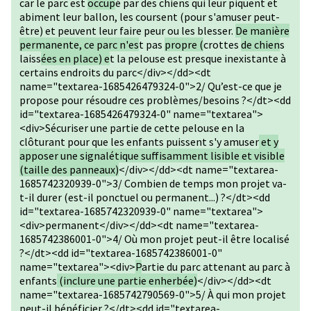
car le parc est
occup
é par des chiens qui leur piquent et
abiment leur ballon, les coursent (pour s'amuser peut-
être) et peuvent leur faire peur ou les blesser.
De manière
permanente, ce parc n'es
t pas
propre (
crottes
de chien
s
laiss
ées en place) e
t la pelouse est presque inexistante à
certains endroits du parc</div></dd><dt
name="textarea-1685426479324-0">2/ Qu’est-ce que je
propose pour résoudre ces problèmes/besoins ?</dt><dd
id="textarea-1685426479324-0" name="textarea">
<div>Sécuriser une partie de cette pelouse en la
clôturant pour que les enfants puissent s'y amuser
et y
apposer une signalétique suffisamment lisible et visible
(taille des panneaux)
</div></dd><dt name="textarea-
1685742320939-0">3/ Combien de temps mon projet va-
t-il durer (est-il ponctuel ou permanent...) ?</dt><dd
id="textarea-1685742320939-0" name="textarea">
<div>permanent</div></dd><dt name="textarea-
1685742386001-0">4/ Où mon projet peut-il être localisé
?</dt><dd id="textarea-1685742386001-0"
name="textarea"><div>
P
artie du parc attenant au parc à
enfants
(inclure une partie enherbée)
</div></dd><dt
name="textarea-1685742790569-0">5/ À qui mon projet
peut-il bénéficier ?</dt><dd id="textarea-