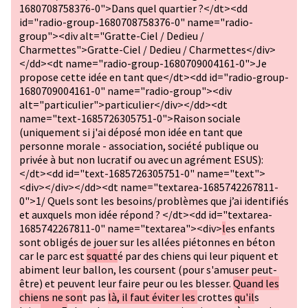
1680708758376-0">Dans quel quartier ?</dt><dd
id="radio-group-1680708758376-0" name="radio-
group"><div alt="Gratte-Ciel / Dedieu /
Charmettes">Gratte-Ciel / Dedieu / Charmettes</div>
</dd><dt name="radio-group-1680709004161-0">Je
propose cette idée en tant que</dt><dd id="radio-group-
1680709004161-0" name="radio-group"><div
alt="particulier">particulier</div></dd><dt
name="text-1685726305751-0">Raison sociale
(uniquement si j'ai déposé mon idée en tant que
personne morale - association, société publique ou
privée à but non lucratif ou avec un agrément ESUS):
</dt><dd id="text-1685726305751-0" name="text">
<div></div></dd><dt name="textarea-1685742267811-
0">1/ Quels sont les besoins/problèmes que j’ai identifiés
et auxquels mon idée répond ? </dt><dd id="textarea-
1685742267811-0" name="textarea"><div>
l
es enfants
sont obligés de jouer sur les allées piétonnes en béton
car le parc est
squatt
é par des chiens qui leur piquent et
abiment leur ballon, les coursent (pour s'amuser peut-
être) et peuvent leur faire peur ou les blesser.
Quand les
chiens ne son
t pas
là, il faut éviter les
crottes
qu'il
s