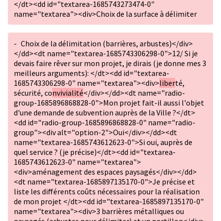
</dt><dd id="textarea-1685743273474-0"
name="textarea"><div>Choix de la surface à délimiter
-
Choix de la délimitation (barrières, arbustes)</div>
</dd><dt name="textarea-1685743306298-0">12/ Si je
devais faire rêver sur mon projet, je dirais (je donne mes 3
meilleurs arguments): </dt><dd id="textarea-
1685743306298-0" name="textarea"><div>
liber
té,
sécurité, co
nvivialité
</div></dd><dt name="radio-
group-1685896868828-0">Mon projet fait-il aussi l'objet
d'une demande de subvention auprès de la Ville ?</dt>
<dd id="radio-group-1685896868828-0" name="radio-
group"><div alt="option-2">Oui</div></dd><dt
name="textarea-1685743612623-0">Si oui, auprès de
quel service ? (je précise)</dt><dd id="textarea-
1685743612623-0" name="textarea">
<div>aménagement des espaces paysagés</div></dd>
<dt name="textarea-1685897135170-0">Je précise et
liste les différents coûts nécessaires pour la réalisation
de mon projet </dt><dd id="textarea-1685897135170-0"
name="textarea"><div>3 barrières métalliques ou