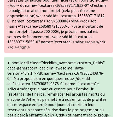
paysagés (arbustes pour délimiter) et un portillon</div>
</dd><dt name="textarea-1685897171812-0">J’estime
le budget total de mon projet (cela peut être une
approximation)</dt><dd id="textarea-1685897171812-
0" name="textarea"><div>50000€</div></dd><dt
name="textarea-1685897215853-0">Si le montant de
mon projet dépasse 200 000€, je précise mes autres
sources de financement :</dt><dd id="textarea-
1685897215853-0" name="textarea"><div></div></dd>
</dl></xml>
+
<xml><dl class="decidim_awesome-custom_fields"
data-generator="decidim_awesome" data-
version="0.9.1"><dt name="textarea-1679308240878-
0">Ma proposition en quelques mots</dt><dd
id="textarea-1679308240878-0" name="textarea">
<div>Aménager le parc du centre pour l'embellir
(replanter de l'herbe, remplacer les arbustes morts ou
en voie de l’être) et permettre à nos enfants de profiter
de cet espace enherbé pour jouer et courir en leur
réservant un espace sécurisé dans le prolongement du
petit parc à enfants.</div></dd><dt name="radio-group-