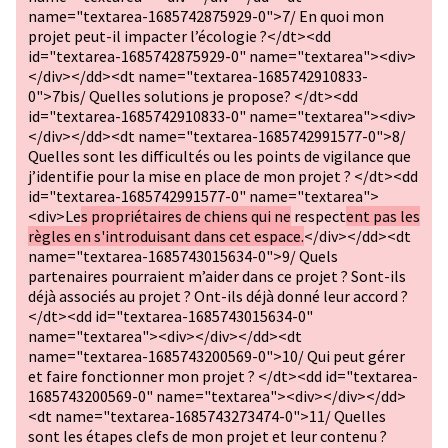
name="textarea-1685742875929-0">7/ En quoi mon
projet peut-il impacter l’écologie ?</dt><dd
id="textarea-1685742875929-0" name="textarea"><div>
</div></dd><dt name="textarea-1685742910833-
0">7bis/ Quelles solutions je propose? </dt><dd
id="textarea-1685742910833-0" name="textarea"><div>
</div></dd><dt name="textarea-1685742991577-0">8/
Quelles sont les difficultés ou les points de vigilance que
j’identifie pour la mise en place de mon projet ? </dt><dd
id="textarea-1685742991577-0" name="textarea">
<div>Le
s propriétaires de chiens qui ne
respect
ent pas les
règles en s'introduisant dans cet espace.
</div></dd><dt
name="textarea-1685743015634-0">9/ Quels
partenaires pourraient m’aider dans ce projet ? Sont-ils
déjà associés au projet ? Ont-ils déjà donné leur accord ?
</dt><dd id="textarea-1685743015634-0"
name="textarea"><div></div></dd><dt
name="textarea-1685743200569-0">10/ Qui peut gérer
et faire fonctionner mon projet ? </dt><dd id="textarea-
1685743200569-0" name="textarea"><div></div></dd>
<dt name="textarea-1685743273474-0">11/ Quelles
sont les étapes clefs de mon projet et leur contenu ?