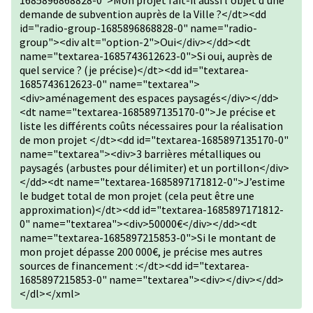
1685896868828-0">Mon projet fait-il aussi l'objet d'une
demande de subvention auprès de la Ville ?</dt><dd
id="radio-group-1685896868828-0" name="radio-
group"><div alt="option-2">Oui</div></dd><dt
name="textarea-1685743612623-0">Si oui, auprès de
quel service ? (je précise)</dt><dd id="textarea-
1685743612623-0" name="textarea">
<div>aménagement des espaces paysagés</div></dd>
<dt name="textarea-1685897135170-0">Je précise et
liste les différents coûts nécessaires pour la réalisation
de mon projet </dt><dd id="textarea-1685897135170-0"
name="textarea"><div>3 barrières métalliques ou
paysagés (arbustes pour délimiter) et un portillon</div>
</dd><dt name="textarea-1685897171812-0">J’estime
le budget total de mon projet (cela peut être une
approximation)</dt><dd id="textarea-1685897171812-
0" name="textarea"><div>50000€</div></dd><dt
name="textarea-1685897215853-0">Si le montant de
mon projet dépasse 200 000€, je précise mes autres
sources de financement :</dt><dd id="textarea-
1685897215853-0" name="textarea"><div></div></dd>
</dl></xml>