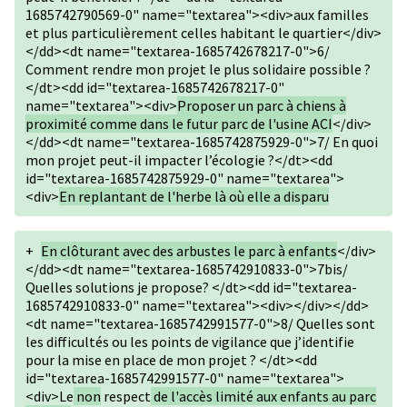
1685742790569-0" name="textarea"><div>aux familles
et plus particulièrement celles habitant le quartier</div>
</dd><dt name="textarea-1685742678217-0">6/
Comment rendre mon projet le plus solidaire possible ?
</dt><dd id="textarea-1685742678217-0"
name="textarea"><div>
Proposer un parc à chiens à
proximité comme dans le futur parc de l'usine ACI
</div>
</dd><dt name="textarea-1685742875929-0">7/ En quoi
mon projet peut-il impacter l’écologie ?</dt><dd
id="textarea-1685742875929-0" name="textarea">
<div>
En replantant de l'herbe là où elle a disparu
+
En clôturant avec des arbustes le parc à enfants
</div>
</dd><dt name="textarea-1685742910833-0">7bis/
Quelles solutions je propose? </dt><dd id="textarea-
1685742910833-0" name="textarea"><div></div></dd>
<dt name="textarea-1685742991577-0">8/ Quelles sont
les difficultés ou les points de vigilance que j’identifie
pour la mise en place de mon projet ? </dt><dd
id="textarea-1685742991577-0" name="textarea">
<div>Le
non
respect
de l'accès limité aux enfants au parc