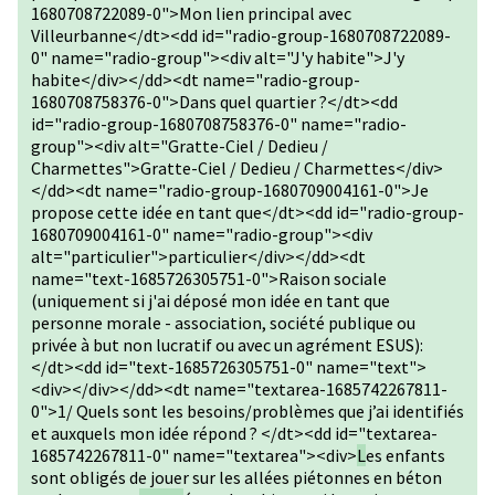
1680708722089-0">Mon lien principal avec
Villeurbanne</dt><dd id="radio-group-1680708722089-
0" name="radio-group"><div alt="J'y habite">J'y
habite</div></dd><dt name="radio-group-
1680708758376-0">Dans quel quartier ?</dt><dd
id="radio-group-1680708758376-0" name="radio-
group"><div alt="Gratte-Ciel / Dedieu /
Charmettes">Gratte-Ciel / Dedieu / Charmettes</div>
</dd><dt name="radio-group-1680709004161-0">Je
propose cette idée en tant que</dt><dd id="radio-group-
1680709004161-0" name="radio-group"><div
alt="particulier">particulier</div></dd><dt
name="text-1685726305751-0">Raison sociale
(uniquement si j'ai déposé mon idée en tant que
personne morale - association, société publique ou
privée à but non lucratif ou avec un agrément ESUS):
</dt><dd id="text-1685726305751-0" name="text">
<div></div></dd><dt name="textarea-1685742267811-
0">1/ Quels sont les besoins/problèmes que j’ai identifiés
et auxquels mon idée répond ? </dt><dd id="textarea-
1685742267811-0" name="textarea"><div>
L
es enfants
sont obligés de jouer sur les allées piétonnes en béton