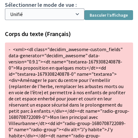
Sélectionner le mode de vue :
Basculer l’affichage
Corps du texte (Français)
-
<xml><dl class="decidim_awesome-custom_fields"
data-generator="decidim_awesome" data-
version="0.9.1"><dt name="textarea-1679308240878-
0">Ma proposition en quelques mots</dt><dd
id="textarea-1679308240878-0" name="textarea">
<div>Aménager le parc du centre pour l'embellir
(replanter de l'herbe, remplacer les arbustes morts ou
en voie de l’être) et permettre à nos enfants de profiter
de cet espace enherbé pour jouer et courir en leur
réservant un espace sécurisé dans le prolongement du
petit parc à enfants.</div></dd><dt name="radio-group-
1680708722089-0">Mon lien principal avec
Villeurbanne</dt><dd id="radio-group-1680708722089-
0" name="radio-group"><div alt="J'y habite">J'y
habite</div></dd><dt name="radio-group-