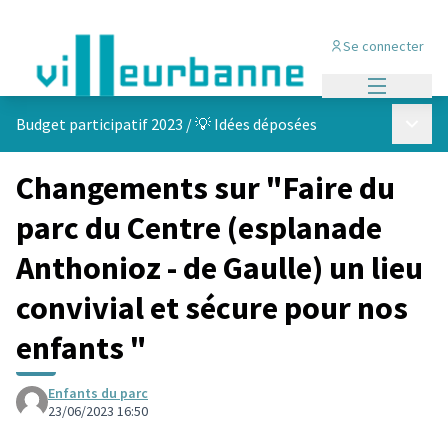
Se connecter
Menu princi
Menu p
Budget participatif 2023
/
💡 Idées déposées
Changements sur "Faire du
parc du Centre (esplanade
Anthonioz - de Gaulle) un lieu
convivial et sécure pour nos
enfants "
Enfants du parc
23/06/2023 16:50