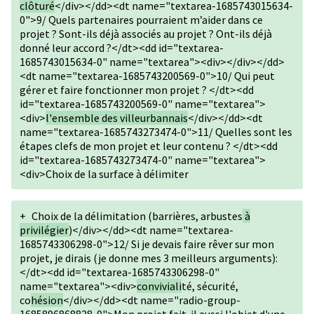
clôturé
</div></dd><dt name="textarea-1685743015634-
0">9/ Quels partenaires pourraient m’aider dans ce
projet ? Sont-ils déjà associés au projet ? Ont-ils déjà
donné leur accord ?</dt><dd id="textarea-
1685743015634-0" name="textarea"><div></div></dd>
<dt name="textarea-1685743200569-0">10/ Qui peut
gérer et faire fonctionner mon projet ? </dt><dd
id="textarea-1685743200569-0" name="textarea">
<div>
l'ensemble des villeurbannais
</div></dd><dt
name="textarea-1685743273474-0">11/ Quelles sont les
étapes clefs de mon projet et leur contenu ? </dt><dd
id="textarea-1685743273474-0" name="textarea">
<div>Choix de la surface à délimiter
+
Choix de la délimitation (barrières, arbustes
à
privilégier
)</div></dd><dt name="textarea-
1685743306298-0">12/ Si je devais faire rêver sur mon
projet, je dirais (je donne mes 3 meilleurs arguments):
</dt><dd id="textarea-1685743306298-0"
name="textarea"><div>
conviviali
té, sécurité,
co
hésion
</div></dd><dt name="radio-group-