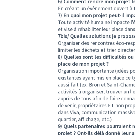
6/ Comment rendre mon projet le 
En créant un évènement ouvert à 
7/ En quoi mon projet peut-il imp
Toute activité humaine impacte l'
et vise à réhabiliter leur place dan
7bis/ Quelles solutions je propos
Organiser des rencontres éco-resp
limiter les déchets et trier direct
8/ Quelles sont les difficultés ou
place de mon projet ?
Organisation importante (idées po
existantes ayant mis en place ce 
aussi fait (ex: Bron et Saint-Chamon
activités à organiser, trouver un l
auprès de tous afin de faire conn
de venir, propriétaires ET non prop
dans Viva, communication massive s
quartier, affichage, etc.)
9/ Quels partenaires pourraient m
projet ? Ont-ils déjà donné leur 