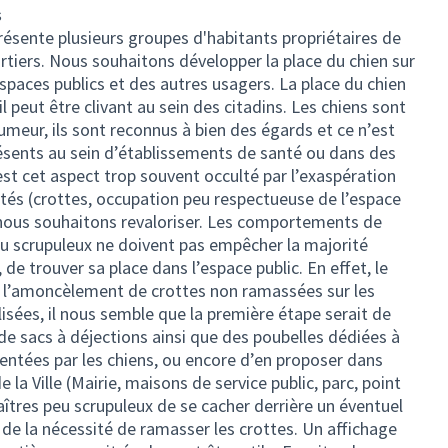
s
présente plusieurs groupes d'habitants propriétaires de
rtiers. Nous souhaitons développer la place du chien sur
espaces publics et des autres usagers. La place du chien
 il peut être clivant au sein des citadins. Les chiens sont
meur, ils sont reconnus à bien des égards et ce n’est
résents au sein d’établissements de santé ou dans des
’est cet aspect trop souvent occulté par l’exaspération
lités (crottes, occupation peu respectueuse de l’espace
 nous souhaitons revaloriser. Les comportements de
eu scrupuleux ne doivent pas empêcher la majorité
 de trouver sa place dans l’espace public. En effet, le
l’amoncèlement de crottes non ramassées sur les
lisées, il nous semble que la première étape serait de
de sacs à déjections ainsi que des poubelles dédiées à
entées par les chiens, ou encore d’en proposer dans
 la Ville (Mairie, maisons de service public, parc, point
îtres peu scrupuleux de se cacher derrière un éventuel
t de la nécessité de ramasser les crottes. Un affichage