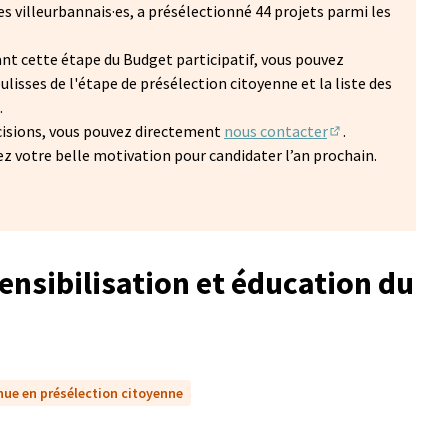
·es villeurbannais·es, a présélectionné 44 projets parmi les
nt cette étape du Budget participatif, vous pouvez
ulisses de l'étape de présélection citoyenne et la liste des
.
'ouvre dans un nouvel onglet)
écisions, vous pouvez directement
nous contacter
.
(S'ouvre dans un 
z votre belle motivation pour candidater l’an prochain.
nsibilisation et éducation du
nue en présélection citoyenne