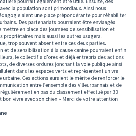
 matière pourrait également être utile. Ensuite, des
vec la population sont primordiaux. Ainsi nous
pédagogie aient une place prépondérante pour réhabiliter
 urbains. Des partenariats pourraient être envisagés
 mettre en place des journées de sensibilisation et
s propriétaires mais aussi les autres usagers.
gue, trop souvent absent entre ces deux parties.
et de sensibilisation à la cause canine pourraient enfin
leurs, le collectif a d’ores et déjà entrepris des actions
s, de diverses ordures jonchant la voie publique ainsi
llulent dans les espaces verts et représentent un vrai
 urbaine. Ces actions auraient le mérite de renforcer le
ommunication entre l’ensemble des Villeurbannais et de
est régulièrement en bas du classement effectué par 30
ait bon vivre avec son chien » Merci de votre attention
nne