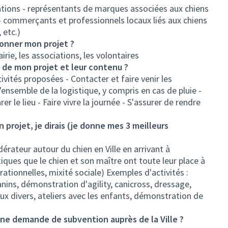
iations - représentants de marques associées aux chiens
) - commerçants et professionnels locaux liés aux chiens
 etc.)
ionner mon projet ?
airie, les associations, les volontaires
s de mon projet et leur contenu ?
ctivités proposées - Contacter et faire venir les
l'ensemble de la logistique, y compris en cas de pluie -
 le lieu - Faire vivre la journée - S'assurer de rendre
on projet, je dirais (je donne mes 3 meilleurs
érateur autour du chien en Ville en arrivant à
ques que le chien et son maître ont toute leur place à
ationnelles, mixité sociale) Exemples d'activités :
ins, démonstration d'agility, canicross, dressage,
x divers, ateliers avec les enfants, démonstration de
d'une demande de subvention auprès de la Ville ?