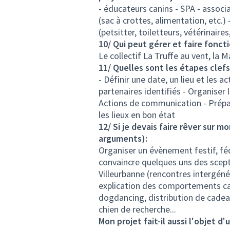
- éducateurs canins - SPA - assoc
(sac à crottes, alimentation, etc.
(petsitter, toiletteurs, vétérinaires,
10/ Qui peut gérer et faire fonct
Le collectif La Truffe au vent, la M
11/ Quelles sont les étapes clef
- Définir une date, un lieu et les a
partenaires identifiés - Organiser 
Actions de communication - Préparer
les lieux en bon état
12/ Si je devais faire rêver sur m
arguments):
Organiser un évènement festif, féd
convaincre quelques uns des scepti
Villeurbanne (rencontres intergénér
explication des comportements can
dogdancing, distribution de cadeau
chien de recherche...
Mon projet fait-il aussi l'objet 