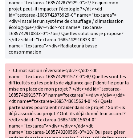
name="textarea-1685742875929-0">7/ En quoi mon
projet peut-il impacter l’écologie ?</dt><dd
id="textarea-1685742875929-0" name="textarea">
<div>Installer un système de chauffage / climatisation
écologique</div></dd><dt name="textarea-
1685742910833-0">7bis/ Quelles solutions je propose?
</dt><dd id="textarea-1685742910833-0"
name="textarea"><div>Radiateur à basse
consommation
-
Climatisation réversible</div></dd><dt
name="textarea-1685742991577-0">8/ Quelles sont les
difficultés ou les points de vigilance que j’identifie pour la
mise en place de mon projet ? </dt><dd id="textarea-
1685742991577-0" name="textarea"><div></div></dd>
<dt name="textarea-1685743015634-0">9/ Quels
partenaires pourraient m’aider dans ce projet ? Sont-ils
déjà associés au projet ? Ont-ils déjà donné leur accord ?
</dt><dd id="textarea-1685743015634-0"
name="textarea"><div></div></dd><dt
name="textarea-1685743200569-0">10/ Qui peut gérer