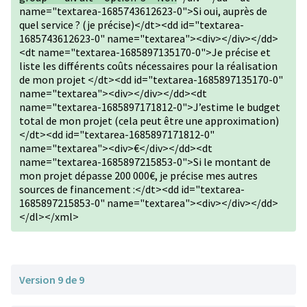
name="textarea-1685743612623-0">Si oui, auprès de
quel service ? (je précise)</dt><dd id="textarea-
1685743612623-0" name="textarea"><div></div></dd>
<dt name="textarea-1685897135170-0">Je précise et
liste les différents coûts nécessaires pour la réalisation
de mon projet </dt><dd id="textarea-1685897135170-0"
name="textarea"><div></div></dd><dt
name="textarea-1685897171812-0">J’estime le budget
total de mon projet (cela peut être une approximation)
</dt><dd id="textarea-1685897171812-0"
name="textarea"><div>€</div></dd><dt
name="textarea-1685897215853-0">Si le montant de
mon projet dépasse 200 000€, je précise mes autres
sources de financement :</dt><dd id="textarea-
1685897215853-0" name="textarea"><div></div></dd>
</dl></xml>
Version 9 de 9