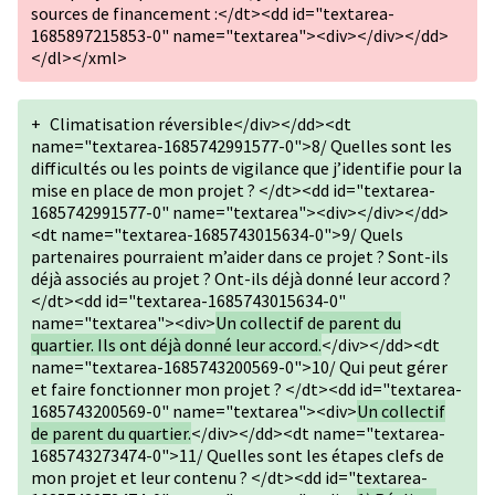
sources de financement :</dt><dd id="textarea-
1685897215853-0" name="textarea"><div></div></dd>
</dl></xml>
+
Climatisation réversible</div></dd><dt
name="textarea-1685742991577-0">8/ Quelles sont les
difficultés ou les points de vigilance que j’identifie pour la
mise en place de mon projet ? </dt><dd id="textarea-
1685742991577-0" name="textarea"><div></div></dd>
<dt name="textarea-1685743015634-0">9/ Quels
partenaires pourraient m’aider dans ce projet ? Sont-ils
déjà associés au projet ? Ont-ils déjà donné leur accord ?
</dt><dd id="textarea-1685743015634-0"
name="textarea"><div>
Un collectif de parent du
quartier. Ils ont déjà donné leur accord.
</div></dd><dt
name="textarea-1685743200569-0">10/ Qui peut gérer
et faire fonctionner mon projet ? </dt><dd id="textarea-
1685743200569-0" name="textarea"><div>
Un collectif
de parent du quartier.
</div></dd><dt name="textarea-
1685743273474-0">11/ Quelles sont les étapes clefs de
mon projet et leur contenu ? </dt><dd id="textarea-