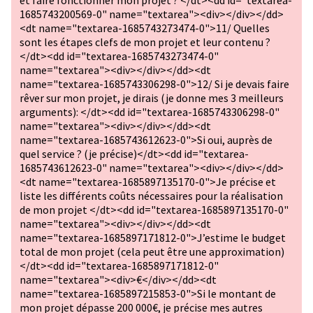
et faire fonctionner mon projet ? </dt><dd id="textarea-
1685743200569-0" name="textarea"><div></div></dd>
<dt name="textarea-1685743273474-0">11/ Quelles
sont les étapes clefs de mon projet et leur contenu ?
</dt><dd id="textarea-1685743273474-0"
name="textarea"><div></div></dd><dt
name="textarea-1685743306298-0">12/ Si je devais faire
rêver sur mon projet, je dirais (je donne mes 3 meilleurs
arguments): </dt><dd id="textarea-1685743306298-0"
name="textarea"><div></div></dd><dt
name="textarea-1685743612623-0">Si oui, auprès de
quel service ? (je précise)</dt><dd id="textarea-
1685743612623-0" name="textarea"><div></div></dd>
<dt name="textarea-1685897135170-0">Je précise et
liste les différents coûts nécessaires pour la réalisation
de mon projet </dt><dd id="textarea-1685897135170-0"
name="textarea"><div></div></dd><dt
name="textarea-1685897171812-0">J’estime le budget
total de mon projet (cela peut être une approximation)
</dt><dd id="textarea-1685897171812-0"
name="textarea"><div>€</div></dd><dt
name="textarea-1685897215853-0">Si le montant de
mon projet dépasse 200 000€, je précise mes autres