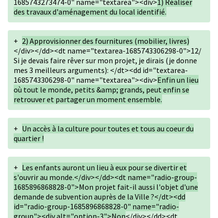
1685743273474-0" name="textarea"><div>
1) Réaliser
des travaux d'aménagement du local identifié.
+
2) Approvisionner des fournitures (mobilier, livres)
</div></dd><dt name="textarea-1685743306298-0">12/
Si je devais faire rêver sur mon projet, je dirais (je donne
mes 3 meilleurs arguments): </dt><dd id="textarea-
1685743306298-0" name="textarea"><div>
Enfin un lieu
où tout le monde, petits &amp; grands, peut enfin se
retrouver et partager un moment ensemble.
+
Un accès à la culture pour toutes et tous au coeur du
quartier !
+
Les enfants auront un lieu à eux pour se divertir et
s'ouvrir au monde.</div></dd><dt name="radio-group-
1685896868828-0">Mon projet fait-il aussi l'objet d'une
demande de subvention auprès de la Ville ?</dt><dd
id="radio-group-1685896868828-0" name="radio-
group"><div alt="option-3">Non
</div></dd><dt