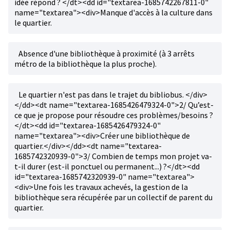
idée répond ? </dt><dd id="textarea-1685742267811-0"
name="textarea"><div>Manque d'accès à la culture dans
le quartier.
Absence d'une bibliothèque à proximité (à 3 arrêts
métro de la bibliothèque la plus proche).
Le quartier n'est pas dans le trajet du bibliobus. </div>
</dd><dt name="textarea-1685426479324-0">2/ Qu’est-
ce que je propose pour résoudre ces problèmes/besoins ?
</dt><dd id="textarea-1685426479324-0"
name="textarea"><div>Créer une bibliothèque de
quartier.</div></dd><dt name="textarea-
1685742320939-0">3/ Combien de temps mon projet va-
t-il durer (est-il ponctuel ou permanent...) ?</dt><dd
id="textarea-1685742320939-0" name="textarea">
<div>Une fois les travaux achevés, la gestion de la
bibliothèque sera récupérée par un collectif de parent du
quartier.