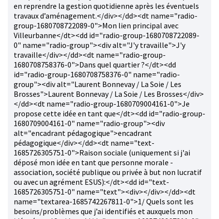
en reprendre la gestion quotidienne après les éventuels
travaux d’aménagement.</div></dd><dt name="radio-
group-1680708722089-0">Mon lien principal avec
Villeurbanne</dt><dd id="radio-group-1680708722089-
0" name="radio-group"><div alt="J'y travaille">J'y
travaille</div></dd><dt name="radio-group-
1680708758376-0">Dans quel quartier ?</dt><dd
id="radio-group-1680708758376-0" name="radio-
group"><div alt="Laurent Bonnevay / La Soie / Les
Brosses">Laurent Bonnevay / La Soie / Les Brosses</div>
</dd><dt name="radio-group-1680709004161-0">Je
propose cette idée en tant que</dt><dd id="radio-group-
1680709004161-0" name="radio-group"><div
alt="encadrant pédagogique">encadrant
pédagogique</div></dd><dt name="text-
1685726305751-0">Raison sociale (uniquement si j'ai
déposé mon idée en tant que personne morale -
association, société publique ou privée à but non lucratif
ou avec un agrément ESUS):</dt><dd id="text-
1685726305751-0" name="text"><div></div></dd><dt
name="textarea-1685742267811-0">1/ Quels sont les
besoins/problèmes que j’ai identifiés et auxquels mon