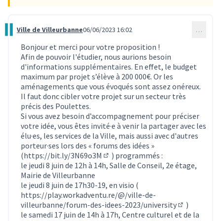
Ville de Villeurbanne
06/06/2023 16:02
…
Commentaire 2488
Bonjour et merci pour votre proposition !
Afin de pouvoir l'étudier, nous aurions besoin
d'informations supplémentaires. En effet, le budget
maximum par projet s’élève à 200 000€. Or les
aménagements que vous évoqués sont assez onéreux.
Il faut donc cibler votre projet sur un secteur très
précis des Poulettes.
Si vous avez besoin d’accompagnement pour préciser
votre idée, vous êtes invité·e à venir la partager avec les
élu·es, les services de la Ville, mais aussi avec d'autres
porteur·ses lors des « forums des idées »
(
https://bit.ly/3N69o3M
) programmés :
(Lien externe)
le jeudi 8 juin de 12h à 14h, Salle de Conseil, 2e étage,
Mairie de Villeurbanne
le jeudi 8 juin de 17h30-19, en visio (
https://play.workadventu.re/@/ville-de-
villeurbanne/forum-des-idees-2023/university
)
(Lien extern
le samedi 17 juin de 14h à 17h, Centre culturel et de la