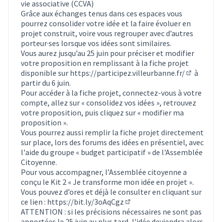
vie associative (CCVA)
Grâce aux échanges tenus dans ces espaces vous
pourrez consolider votre idée et la faire évoluer en
projet construit, voire vous regrouper avec d’autres
porteur·ses lorsque vos idées sont similaires.
Vous aurez jusqu’au 25 juin pour préciser et modifier
votre proposition en remplissant à la fiche projet
disponible sur
https://participez.villeurbanne.fr/
à
(S'ouvre d
partir du 6 juin.
Pour accéder à la fiche projet, connectez-vous à votre
compte, allez sur « consolidez vos idées », retrouvez
votre proposition, puis cliquez sur « modifier ma
proposition ».
Vous pourrez aussi remplir la fiche projet directement
sur place, lors des forums des idées en présentiel, avec
l'aide du groupe « budget participatif » de l'Assemblée
Citoyenne.
Pour vous accompagner, l’Assemblée citoyenne a
conçu le Kit 2 « Je transforme mon idée en projet ».
Vous pouvez d’ores et déjà le consulter en cliquant sur
ce lien :
https://bit.ly/3oAqCgz
(Lien externe)
ATTENTION : si les précisions nécessaires ne sont pas
apportées le 25 juin au plus tard, l'idée deviendra alors