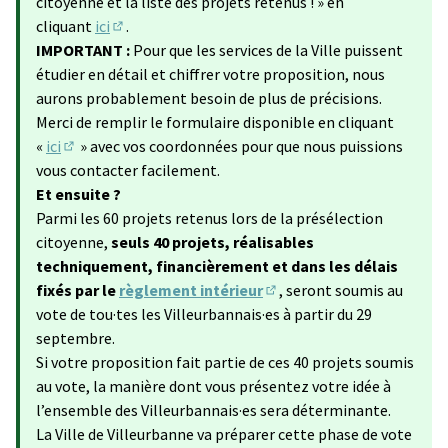
citoyenne et la liste des projets retenus ! » en
cliquant
ici
.
(S'ouvre dans un nouvel onglet)
IMPORTANT :
Pour que les services de la Ville puissent
étudier en détail et chiffrer votre proposition, nous
aurons probablement besoin de plus de précisions.
Merci de remplir le formulaire disponible en cliquant
«
ici
» avec vos coordonnées pour que nous puissions
(Lien externe)
vous contacter facilement.
Et ensuite ?
Parmi les 60 projets retenus lors de la présélection
citoyenne,
seuls 40 projets, réalisables
techniquement, financièrement et dans les délais
fixés par le
règlement intérieur
, seront soumis au
(Lien externe)
vote de tou·tes les Villeurbannais·es à partir du 29
septembre.
Si votre proposition fait partie de ces 40 projets soumis
au vote, la manière dont vous présentez votre idée à
l’ensemble des Villeurbannais·es sera déterminante.
La Ville de Villeurbanne va préparer cette phase de vote