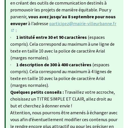
en créant des outils de communication destinés à
promouvoir les projets de manière équitable. Pour y
parvenir,
vous avez jusqu’au 8 septembre pour nous
envoyer
à l’adresse
participez@mairie-villeurbanne.fr
:
(S'ouvre dans un nouvel onglet)
·
1 intitulé entre 30 et 90 caractères
(espaces
compris). Cela correspond au maximum à une ligne de
texte en taille 10 avec la police de caractère Arial
(marges normales).
·
1 description de 300 à 400 caractères
(espaces
compris). Cela correspond au maximum à 4 lignes de
texte en taille 10 avec la police de caractère Arial
(marges normales).
Quelques petits conseils :
Travaillez votre accroche,
choisissez un TITRE SIMPLE ET CLAIR, allez droit au
but et cherchez à donner envie !
Attention, nous pourrons être amenés à échanger avec
vous afin d’éventuellement modifier ces contenus pour
le rendre encore plus attractif ou pour les préciser en