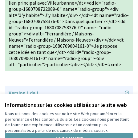
lien principal avec Villeurbanne</dt><dd id="radio-
group-1680708722089-0" name="radio-group"><div
alt="J'y habite">J'y habite</div></dd><dt name="radio-
group-1680708758376-0">Dans quel quartier ?</dt><dd
id="radio-group-1680708758376-0" name="radio-
group"><div alt="Ferrandière / Maisons-
Neuves">Ferrandière / Maisons-Neuves</div></dd><dt
name="radio-group-1680709004161-0">Je propose
cette idée en tant que</dt><dd id="radio-group-
1680709004161-0" name="radio-group"><div
alt="particulier">particulier</div></dd></dl></xml>
Version 1 de 1
Informations sur les cookies utilisés sur le site web
Nous utilisons des cookies sur notre site Web pour améliorer la
Conditions d'utilisation
performance et les contenus du site. Les cookies nous permettent
Paramètres des cookies
de fournir une expérience utilisateur et un contenu plus
Participez Villeurbanne sur X
Participez Villeurbanne sur Facebook
Participez Villeurbanne sur Instagram
Participez Villeurbanne sur YouTube
personnalisés à partir de nos canaux de médias sociaux.
(Lien externe)
(Lien externe)
(Lien externe)
(Lien externe)