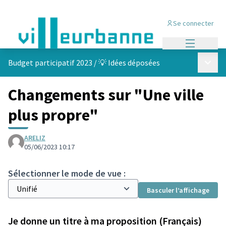
Se connecter
Menu princi
Menu p
Budget participatif 2023
/
💡 Idées déposées
Changements sur "Une ville
plus propre"
ARELIZ
05/06/2023 10:17
Sélectionner le mode de vue :
Basculer l’affichage
Je donne un titre à ma proposition (Français)