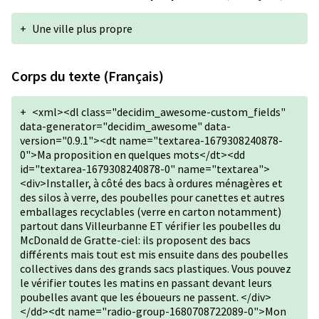
+
Une ville plus propre
Corps du texte (Français)
+
<xml><dl class="decidim_awesome-custom_fields"
data-generator="decidim_awesome" data-
version="0.9.1"><dt name="textarea-1679308240878-
0">Ma proposition en quelques mots</dt><dd
id="textarea-1679308240878-0" name="textarea">
<div>Installer, à côté des bacs à ordures ménagères et
des silos à verre, des poubelles pour canettes et autres
emballages recyclables (verre en carton notamment)
partout dans Villeurbanne ET vérifier les poubelles du
McDonald de Gratte-ciel: ils proposent des bacs
différents mais tout est mis ensuite dans des poubelles
collectives dans des grands sacs plastiques. Vous pouvez
le vérifier toutes les matins en passant devant leurs
poubelles avant que les éboueurs ne passent. </div>
</dd><dt name="radio-group-1680708722089-0">Mon