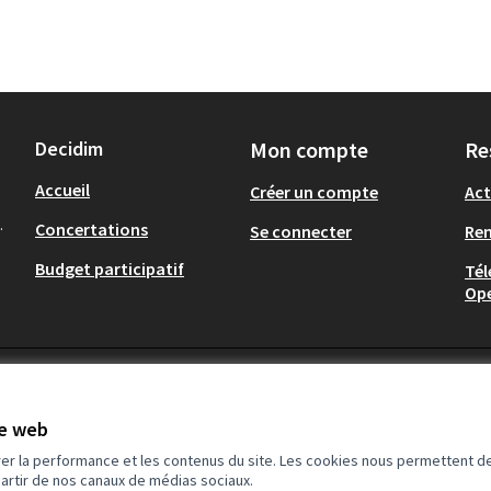
Decidim
Mon compte
Re
Accueil
Créer un compte
Act
.
Concertations
Se connecter
Re
Budget participatif
Tél
Op
te web
rer la performance et les contenus du site. Les cookies nous permettent de
partir de nos canaux de médias sociaux.