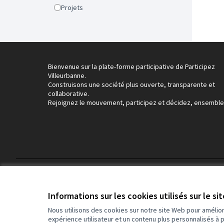
Projets
Bienvenue sur la plate-forme participative de Participez
Villeurbanne.
Construisons une société plus ouverte, transparente et
collaborative.
Rejoignez le mouvement, participez et décidez, ensemble
Conditions d'utilisation
Paramètres des cookies
Informations sur les cookies utilisés sur le si
Nous utilisons des cookies sur notre site Web pour amélio
expérience utilisateur et un contenu plus personnalisés à 