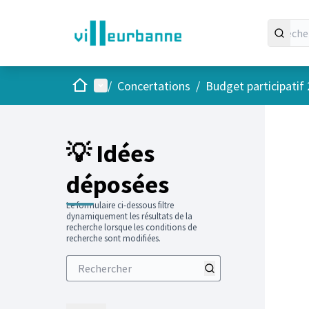
Accueil
Menu principal
/
Concertations
/
Budget participatif
Passer
L'élément
+
−
💡 Idées
déposées
Le formulaire ci-dessous filtre
dynamiquement les résultats de la
recherche lorsque les conditions de
recherche sont modifiées.