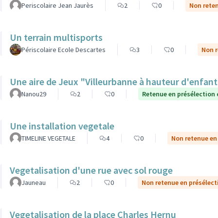
Periscolaire Jean Jaurès
2
0
Non reten
Un terrain multisports
Périscolaire Ecole Descartes
3
0
Non r
Une aire de Jeux "Villeurbanne à hauteur d'enfan
Nanou29
2
0
Retenue en présélection
Une installation vegetale
TIMELINE VEGETALE
4
0
Non retenue en
Vegetalisation d'une rue avec sol rouge
Jauneau
2
0
Non retenue en présélect
Vegetalisation de la place Charles Hernu