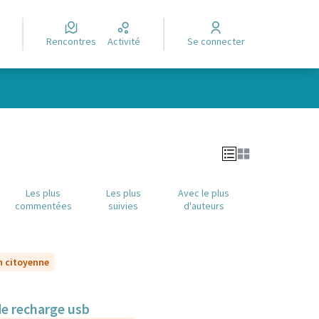
Rencontres
Activité
Se connecter
Leaflet
|
©
OpenStreetMap
contributors
e des points de carte. L'élément peut être utilisé avec un lecteur
Les plus
Les plus
Avec le plus
commentées
suivies
d'auteurs
n citoyenne
de recharge usb