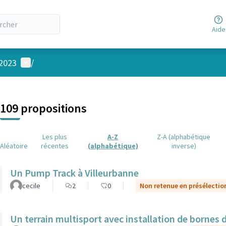
Aide
Menu utilisateur
 2023
/
 la carte
 suivant est une carte qui présente les éléments de cette page comm
109 propositions
Les plus
A-Z
Z-A (alphabétique
Aléatoire
récentes
(alphabétique)
inverse)
Un Pump Track à Villeurbanne
cecile
2
0
Non retenue en présélectio
Un terrain multisport avec installation de bornes 