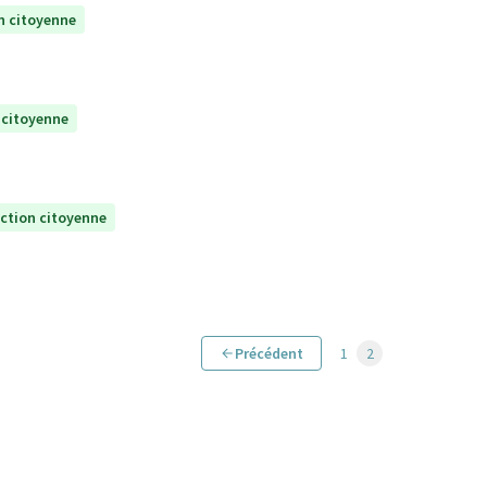
n citoyenne
 citoyenne
ection citoyenne
Précédent
1
2