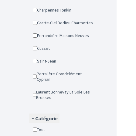
Charpennes Tonkin
Gratte-Ciel Dedieu Charmettes
Ferrandière Maisons Neuves
Cusset
Saint-Jean
Perralière Grandclément
Cyprian
Laurent Bonnevay La Soie Les
Brosses
Catégorie
Tout