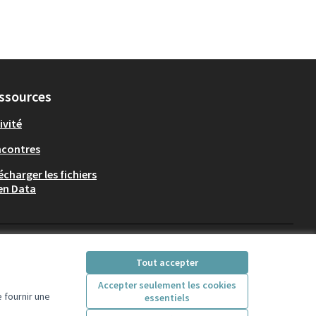
ssources
ivité
ncontres
écharger les fichiers
en Data
Participez Villeurbanne sur X
Participez Villeurbanne sur Fac
Participez Villeurbanne su
Participez Villeurban
Tout accepter
(Lien externe)
(Lien externe)
(Lien externe)
(Lien externe)
Accepter seulement les cookies
 fournir une
essentiels
Licence Creative Comm
(Lien externe)