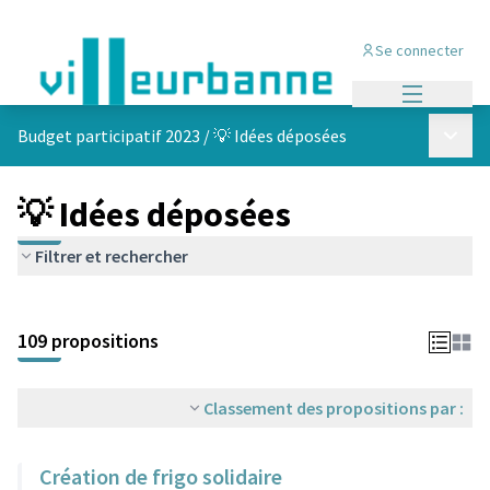
Se connecter
Menu princi
Menu p
Budget participatif 2023
/
💡 Idées déposées
💡 Idées déposées
Filtrer et rechercher
Passer la carte
Leaflet
|
©
OpenStreetMap
contributors
L'élément suivant est une carte qui présente les éléments de cet
+
109 propositions
−
Classement des propositions par :
Création de frigo solidaire