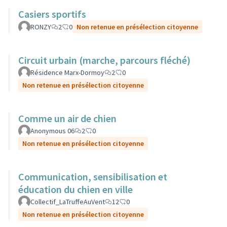
Casiers sportifs
RONZY
2
0
Non retenue en présélection citoyenne
Circuit urbain (marche, parcours fléché)
Résidence Marx-Dormoy
2
0
Non retenue en présélection citoyenne
Comme un air de chien
Anonymous 06
2
0
Non retenue en présélection citoyenne
Communication, sensibilisation et
éducation du chien en ville
Collectif_LaTruffeAuVent
12
0
Non retenue en présélection citoyenne