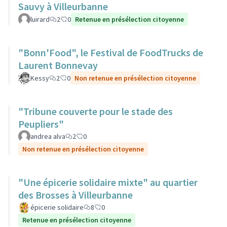
Sauvy à Villeurbanne
luirard
2
0
Retenue en présélection citoyenne
"Bonn'Food", le Festival de FoodTrucks de
Laurent Bonnevay
Kessy
2
0
Non retenue en présélection citoyenne
"Tribune couverte pour le stade des
Peupliers"
andrea alva
2
0
Non retenue en présélection citoyenne
"Une épicerie solidaire mixte" au quartier
des Brosses à Villeurbanne
épicerie solidaire
8
0
Retenue en présélection citoyenne