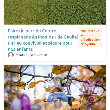
Faire du parc du Centre
Non retenue
en
(esplanade Anthonioz - de Gaulle)
présélection
un lieu convivial et sécure pour
citoyenne
nos enfants
Enfants du parc
2
0