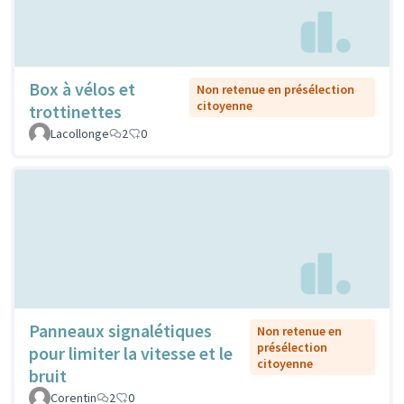
Box à vélos et
Non retenue en présélection
citoyenne
trottinettes
Lacollonge
2
0
Panneaux signalétiques
Non retenue en
présélection
pour limiter la vitesse et le
citoyenne
bruit
Corentin
2
0