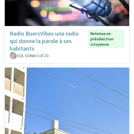
Radio BuersVibes une radio
Retenue en
présélection
qui donne la parole à ses
citoyenne
habitants
COL SONIA
4
0