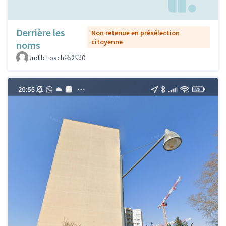
Derrière les
Non retenue en présélection
citoyenne
noms
Judib Loach
2
0