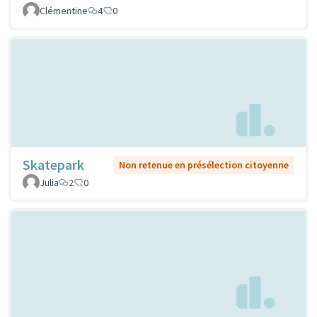
Clémentine
4
0
Skatepark
Non retenue en présélection citoyenne
Julia
2
0