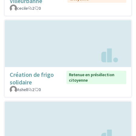
Villeurbanne
cecile
2
0
Création de frigo
Retenue en présélection
citoyenne
solidaire
Ashell
2
0