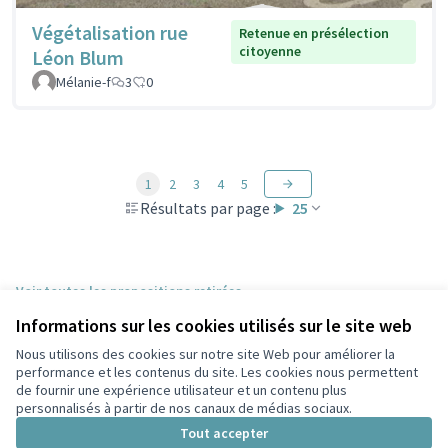
Végétalisation rue
Retenue en présélection
citoyenne
Léon Blum
Mélanie-f
3
0
1
2
3
4
5
Résultats par page :
25
Voir toutes les propositions retirées
Informations sur les cookies utilisés sur le site web
Nous utilisons des cookies sur notre site Web pour améliorer la
Conditions d'utilisation
performance et les contenus du site. Les cookies nous permettent
Paramètres des cookies
de fournir une expérience utilisateur et un contenu plus
Participez Villeurbanne sur X
Participez Villeurbanne sur Facebook
Participez Villeurbanne sur Instagram
Participez Villeurbanne sur YouTube
personnalisés à partir de nos canaux de médias sociaux.
(Lien externe)
(Lien externe)
(Lien externe)
(Lien externe)
Tout accepter