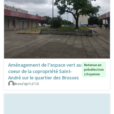
Aménagement de l'espace vert au
Retenue en
présélection
coeur de la copropriété Saint-
citoyenne
André sur le quartier des Brosses
Bross'Up
2
0