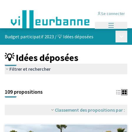
Se connecter
Menu princi
Menu p
Budget participatif 2023
/
💡 Idées déposées
💡 Idées déposées
Filtrer et rechercher
Passer la carte
Leaflet
|
©
OpenStreetMap
contributors
L'élément suivant est une carte qui présente les éléments de cet
+
109 propositions
−
Classement des propositions par :