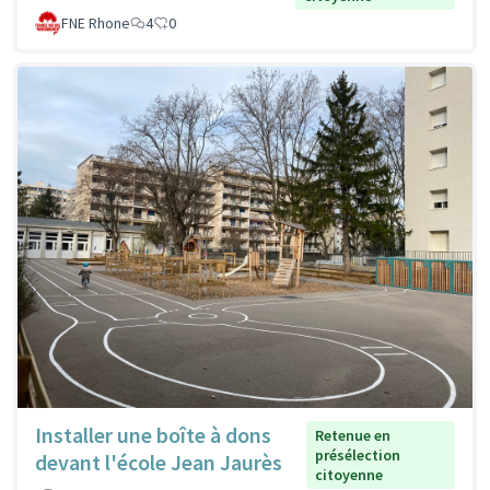
FNE Rhone
4
0
Installer une boîte à dons
Retenue en
présélection
devant l'école Jean Jaurès
citoyenne