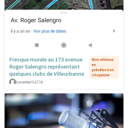
Fresque murale au 173 avenue
Non retenue
en
Roger Salengro représentant
présélection
quelques clubs de Villeurbanne
citoyenne
Corentin
2
0