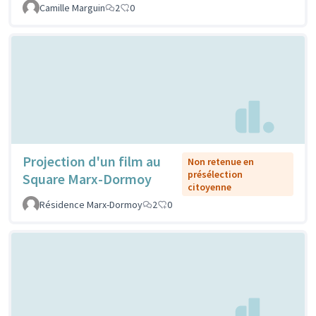
Camille Marguin
2
0
Projection d'un film au
Non retenue en
présélection
Square Marx-Dormoy
citoyenne
Résidence Marx-Dormoy
2
0