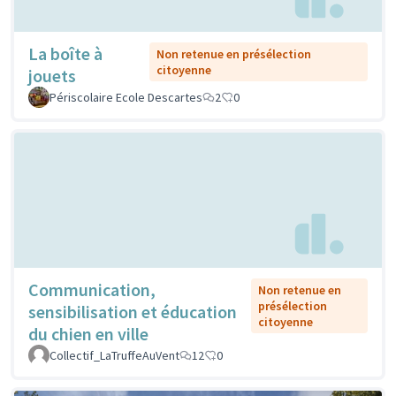
La boîte à
Non retenue en présélection
citoyenne
jouets
Périscolaire Ecole Descartes
2
0
Communication,
Non retenue en
présélection
sensibilisation et éducation
citoyenne
du chien en ville
Collectif_LaTruffeAuVent
12
0