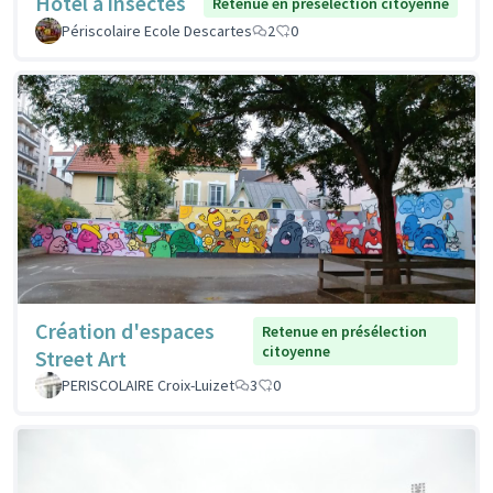
Hôtel à insectes
Retenue en présélection citoyenne
Périscolaire Ecole Descartes
2
0
Création d'espaces
Retenue en présélection
citoyenne
Street Art
PERISCOLAIRE Croix-Luizet
3
0