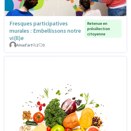
Fresques participatives
Retenue en
présélection
murales : Embellissons notre
citoyenne
vi(ll)e
Amad'art
2
0