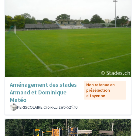
Aménagement des stades
Non retenue en
présélection
Armand et Dominique
citoyenne
Matéo
PERISCOLAIRE Croix-Luizet
2
0