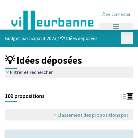
Se connecter
Menu princi
Menu p
Budget participatif 2023
/
💡 Idées déposées
💡 Idées déposées
Filtrer et rechercher
Passer la carte
Leaflet
|
©
OpenStreetMap
contributors
L'élément suivant est une carte qui présente les éléments de cet
+
109 propositions
−
Classement des propositions par :