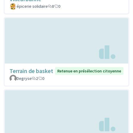
épicerie solidaire
8
0
Terrain de basket
Retenue en présélection citoyenne
Degryse
2
0