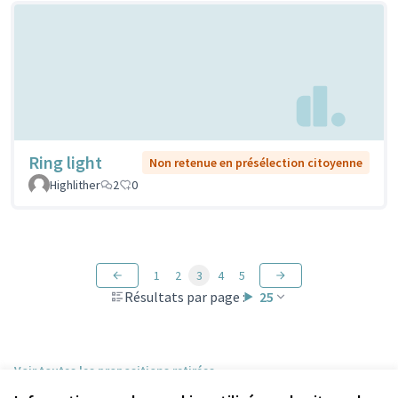
Ring light
Non retenue en présélection citoyenne
Highlither
2
0
1
2
3
4
5
Résultats par page :
25
Voir toutes les propositions retirées