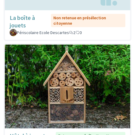
La boîte à
Non retenue en présélection
citoyenne
jouets
Périscolaire Ecole Descartes
2
0