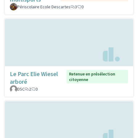
Périscolaire Ecole Descartes
3
0
Le Parc Elie Wiesel
Retenue en présélection
citoyenne
arboré
DSC
2
0