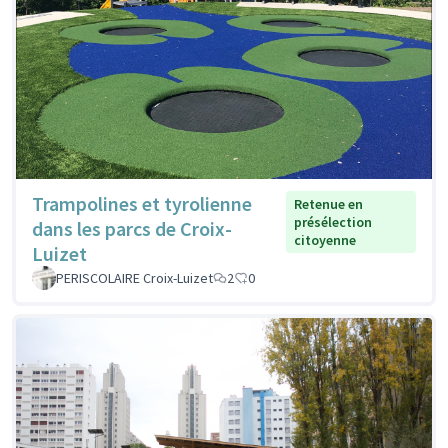
Trampolines et tyrolienne
Retenue en
présélection
dans les parcs de Croix-
citoyenne
Luizet
PERISCOLAIRE Croix-Luizet
2
0