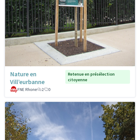
Nature en
Retenue en présélection
citoyenne
Vill’eurbanne
FNE Rhone
2
0