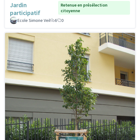
Jardin
Retenue en présélection
citoyenne
participatif
Ecole Simone Veil
6
0