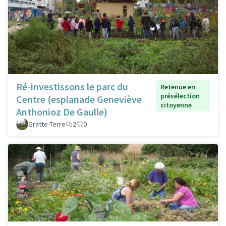
Ré-investissons le parc du
Retenue en
présélection
Centre (esplanade Geneviève
citoyenne
Anthonioz De Gaulle)
Gratte-Terre
2
0