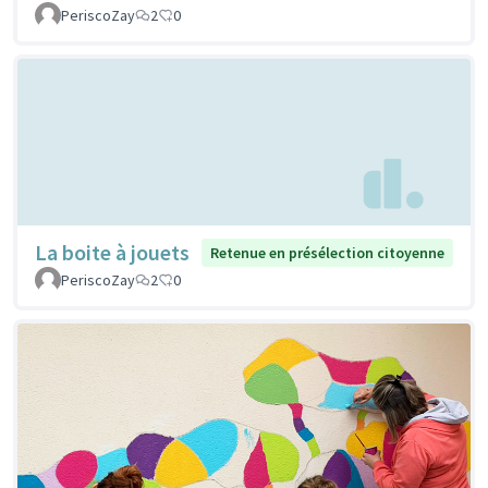
PeriscoZay
2
0
La boite à jouets
Retenue en présélection citoyenne
PeriscoZay
2
0