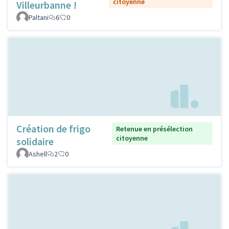
citoyenne
Villeurbanne !
Paltani
6
0
Création de frigo
Retenue en présélection
citoyenne
solidaire
Ashell
2
0