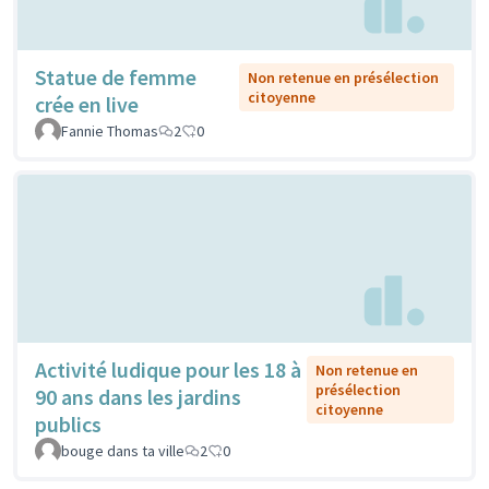
Statue de femme
Non retenue en présélection
citoyenne
crée en live
Fannie Thomas
2
0
Activité ludique pour les 18 à
Non retenue en
présélection
90 ans dans les jardins
citoyenne
publics
bouge dans ta ville
2
0