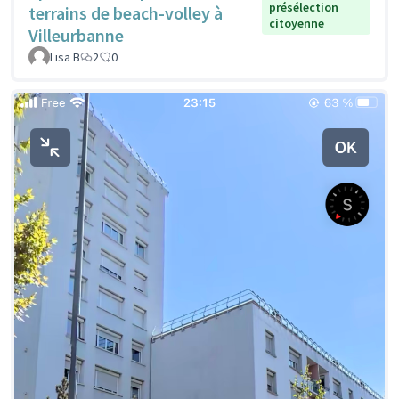
présélection
terrains de beach-volley à
citoyenne
Villeurbanne
Lisa B
2
0