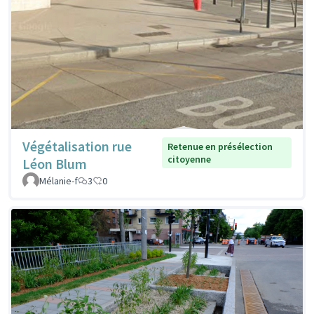
Végétalisation rue
Retenue en présélection
citoyenne
Léon Blum
Mélanie-f
3
0