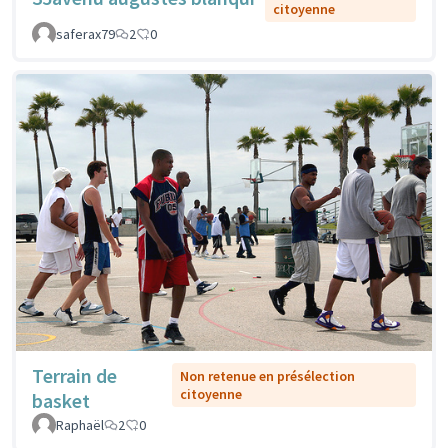
citoyenne
saferax79
2
0
Terrain de
Non retenue en présélection
citoyenne
basket
Raphaël
2
0