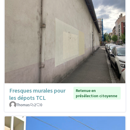
Fresques murales pour
Retenue en
présélection citoyenne
les dépots TCL
Thomas
2
0