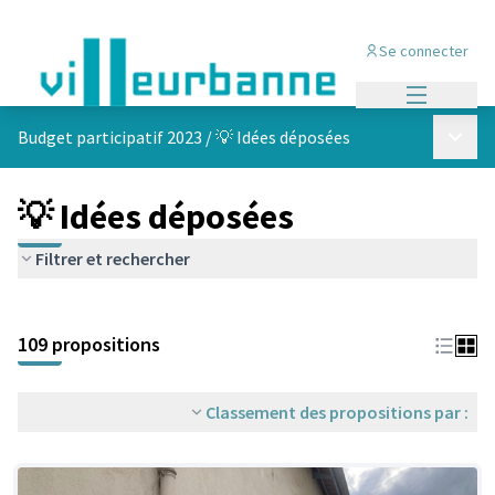
Se connecter
Menu princi
Menu p
Budget participatif 2023
/
💡 Idées déposées
💡 Idées déposées
Filtrer et rechercher
Passer la carte
Leaflet
|
©
OpenStreetMap
contributors
L'élément suivant est une carte qui présente les éléments de cet
+
109 propositions
−
Classement des propositions par :