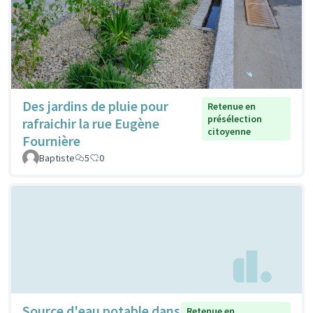
Des jardins de pluie pour
Retenue en
présélection
rafraichir la rue Eugène
citoyenne
Fournière
Baptiste
5
0
Source d'eau potable dans
Retenue en