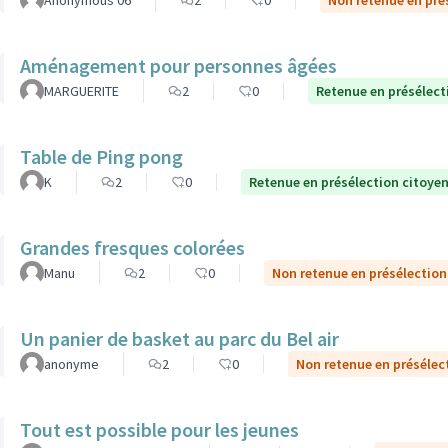
Anonymous 06
2
0
Non retenue en pré
Aménagement pour personnes âgées
MARGUERITE
2
0
Retenue en présélect
Table de Ping pong
K
2
0
Retenue en présélection citoye
Grandes fresques colorées
Manu
2
0
Non retenue en présélection
Un panier de basket au parc du Bel air
anonyme
2
0
Non retenue en présélec
Tout est possible pour les jeunes