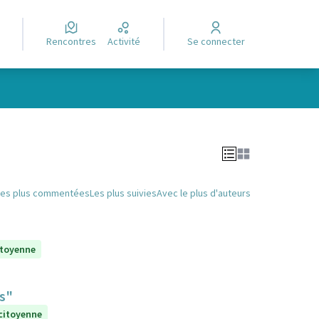
Rencontres
Activité
Se connecter
Leaflet
|
©
OpenStreetMap
contributors
e des points de carte. L'élément peut être utilisé avec un lecteur
Les plus commentées
Les plus suivies
Avec le plus d'auteurs
itoyenne
ts"
 citoyenne