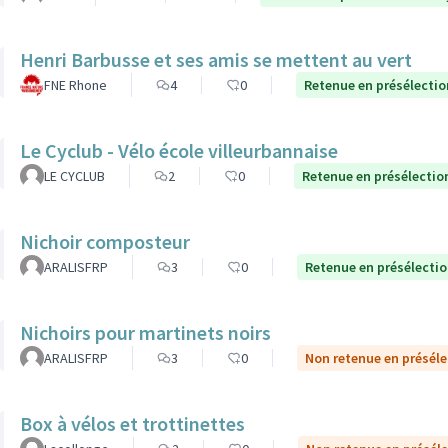
Henri Barbusse et ses amis se mettent au vert
FNE Rhone
4
0
Retenue en présélectio
Le Cyclub - Vélo école villeurbannaise
LE CYCLUB
2
0
Retenue en présélectio
Nichoir composteur
ARALISFRP
3
0
Retenue en présélecti
Nichoirs pour martinets noirs
ARALISFRP
3
0
Non retenue en préséle
Box à vélos et trottinettes