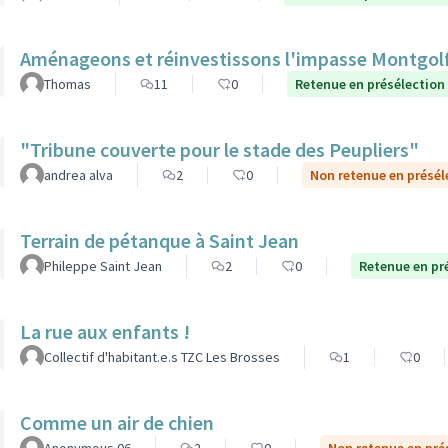
Aménageons et réinvestissons l'impasse Montgolf
Thomas
11
0
Retenue en présélection
"Tribune couverte pour le stade des Peupliers"
andrea alva
2
0
Non retenue en présél
Terrain de pétanque à Saint Jean
Phileppe Saint Jean
2
0
Retenue en pr
La rue aux enfants !
Collectif d'habitant.e.s TZC Les Brosses
1
0
Comme un air de chien