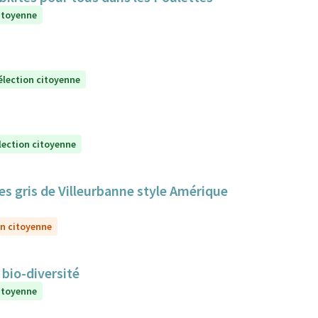
itoyenne
élection citoyenne
lection citoyenne
s gris de Villeurbanne style Amérique
on citoyenne
 bio-diversité
itoyenne