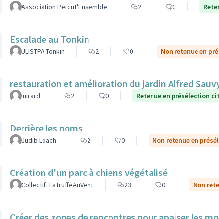
Association Percut'Ensemble
2
0
Rete
Escalade au Tonkin
ULISTPA Tonkin
2
0
Non retenue en pré
restauration et amélioration du jardin Alfred Sauv
luirard
2
0
Retenue en présélection c
Derrière les noms
Judib Loach
2
0
Non retenue en présé
Création d'un parc à chiens végétalisé
Collectif_LaTruffeAuVent
23
0
Non rete
Créer des zones de rencontres pour apaiser les mo