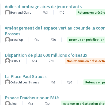
Voiles d'ombrage aires de jeux enfants
Bertrand Claire
3
0
Retenue en présél
Aménagement de l'espace vert au coeur de la copro
Brosses
Bross'Up
2
0
Retenue en présélection
Disparition de plus 600 millions d'oiseaux
SCHALL
4
0
Non retenue en présélecti
La Place Paul Strauss
Collectif Les Strauss
3
0
Retenue en p
Espace Fraîcheur pour l'été
Lilou
3
0
Retenue en présélection cit