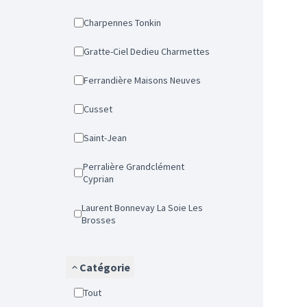
Charpennes Tonkin
Gratte-Ciel Dedieu Charmettes
Ferrandière Maisons Neuves
Cusset
Saint-Jean
Perralière Grandclément
Cyprian
Laurent Bonnevay La Soie Les
Brosses
Catégorie
Tout