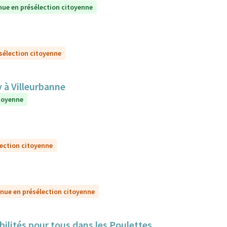
nue en présélection citoyenne
sélection citoyenne
y à Villeurbanne
itoyenne
lection citoyenne
nue en présélection citoyenne
bilités pour tous dans les Poulettes