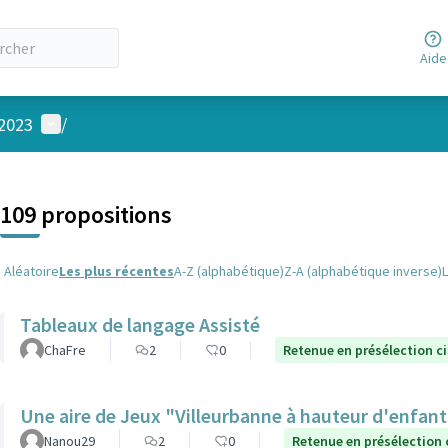
Aide
Menu utilisateur
 2023
/
 la carte
 suivant est une carte qui présente les éléments de cette page comm
109 propositions
Aléatoire
Les plus récentes
A-Z (alphabétique)
Z-A (alphabétique inverse)
Tableaux de langage Assisté
ChaFre
2
0
Retenue en présélection c
Une aire de Jeux "Villeurbanne à hauteur d'enfan
Nanou29
2
0
Retenue en présélection