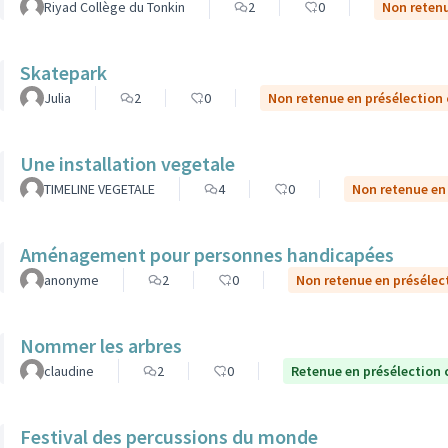
Riyad Collège du Tonkin
2
0
Non retenu
Skatepark
Julia
2
0
Non retenue en présélection
Une installation vegetale
TIMELINE VEGETALE
4
0
Non retenue en
Aménagement pour personnes handicapées
anonyme
2
0
Non retenue en présélec
Nommer les arbres
claudine
2
0
Retenue en présélection 
Festival des percussions du monde