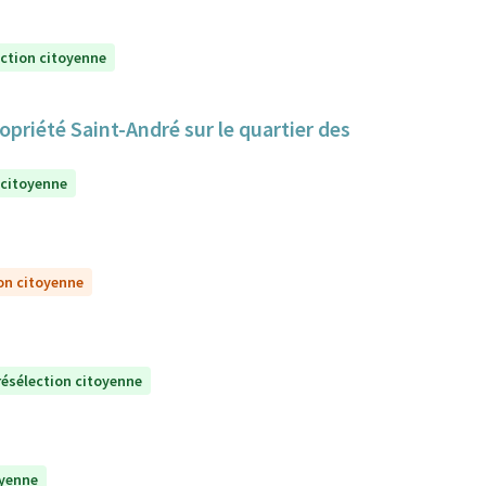
ection citoyenne
priété Saint-André sur le quartier des
 citoyenne
on citoyenne
résélection citoyenne
oyenne