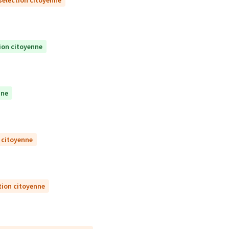
sélection citoyenne
ion citoyenne
nne
 citoyenne
tion citoyenne