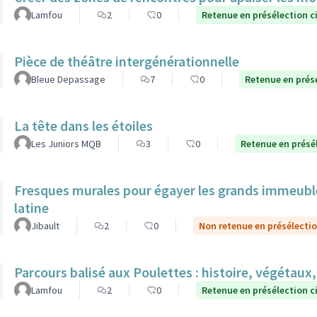
Lamfou
2
0
Retenue en présélection c
Pièce de théâtre intergénérationnelle
Bleue Depassage
7
0
Retenue en prés
La tête dans les étoiles
Les Juniors MQB
3
0
Retenue en présé
Fresques murales pour égayer les grands immeuble
latine
Jibault
2
0
Non retenue en présélecti
Parcours balisé aux Poulettes : histoire, végétaux,
Lamfou
2
0
Retenue en présélection c