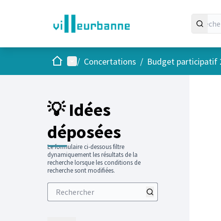
Accueil
Menu principal
/
Concertations
/
Budget participatif
Passer
L'élément
+
−
💡 Idées
déposées
Le formulaire ci-dessous filtre
dynamiquement les résultats de la
recherche lorsque les conditions de
recherche sont modifiées.