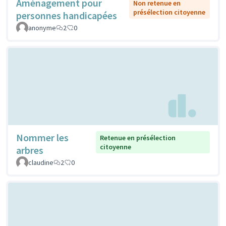
Aménagement pour
Non retenue en
présélection citoyenne
personnes handicapées
anonyme
2
0
Nommer les
Retenue en présélection
citoyenne
arbres
claudine
2
0