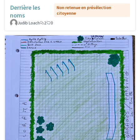
Derrière les
Non retenue en présélection
citoyenne
noms
Judib Loach
2
0