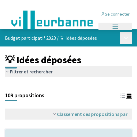
Se connecter
Menu princi
Menu p
Budget participatif 2023
/
💡 Idées déposées
💡 Idées déposées
Filtrer et rechercher
Passer la carte
Leaflet
|
©
OpenStreetMap
contributors
L'élément suivant est une carte qui présente les éléments de cet
+
109 propositions
−
Classement des propositions par :