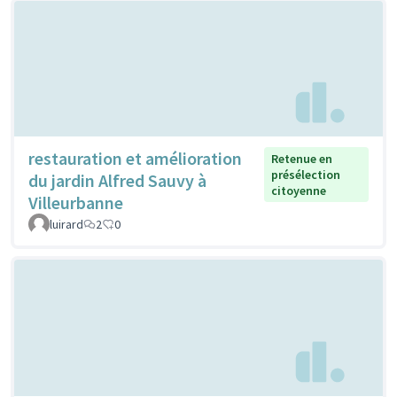
restauration et amélioration
Retenue en
présélection
du jardin Alfred Sauvy à
citoyenne
Villeurbanne
luirard
2
0