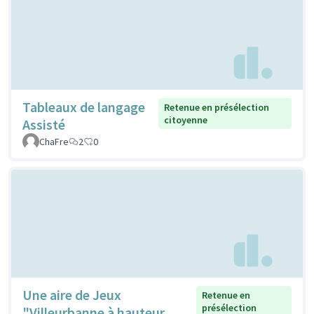
Tableaux de langage
Retenue en présélection
citoyenne
Assisté
ChaFre
2
0
Une aire de Jeux
Retenue en
présélection
"Villeurbanne à hauteur