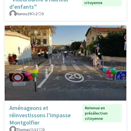
citoyenne
d'enfants"
Nanou29
2
0
Aménageons et
Retenue en
présélection
réinvestissons l'impasse
citoyenne
Montgolfier
Thomas
11
0