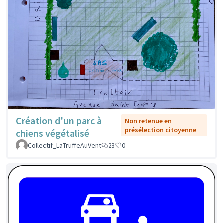
Création d'un parc à
Non retenue en
présélection citoyenne
chiens végétalisé
Collectif_LaTruffeAuVent
23
0