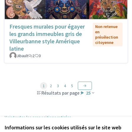
Fresques murales pour égayer
Non retenue
en
les grands immeubles gris de
présélection
Villeurbanne style Amérique
citoyenne
latine
Jibault
2
0
1
2
3
4
5
Résultats par page :
25
Voir toutes les propositions retirées
Informations sur les cookies utilisés sur le site web