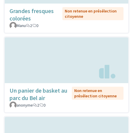
Grandes fresques
Non retenue en présélection
citoyenne
colorées
Manu
2
0
Un panier de basket au
Non retenue en
présélection citoyenne
parc du Bel air
anonyme
2
0