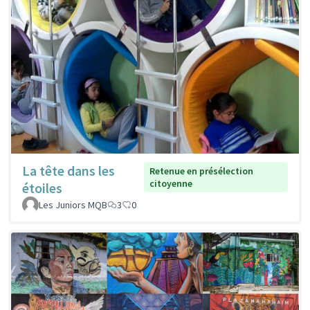
La tête dans les
Retenue en présélection
citoyenne
étoiles
Les Juniors MQB
3
0