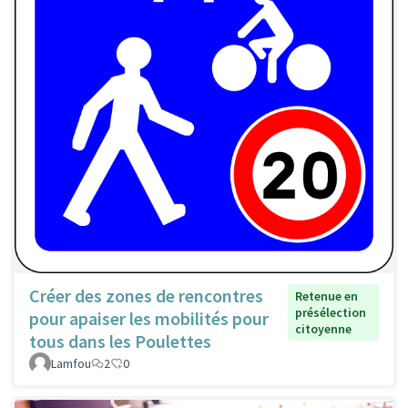
Créer des zones de rencontres
Retenue en
présélection
pour apaiser les mobilités pour
citoyenne
tous dans les Poulettes
Lamfou
2
0