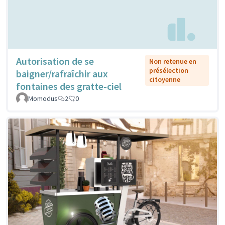
Autorisation de se
Non retenue en
présélection
baigner/rafraîchir aux
citoyenne
fontaines des gratte-ciel
Momodus
2
0