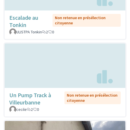
Escalade au
Non retenue en présélection
citoyenne
Tonkin
ULISTPA Tonkin
2
0
Un Pump Track à
Non retenue en présélection
citoyenne
Villeurbanne
cecile
2
0