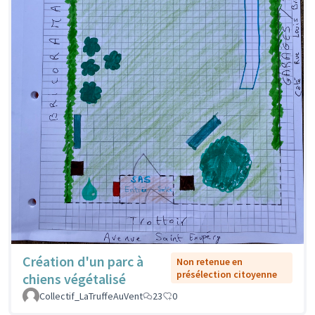
Création d'un parc à
Non retenue en
présélection citoyenne
chiens végétalisé
Collectif_LaTruffeAuVent
23
0