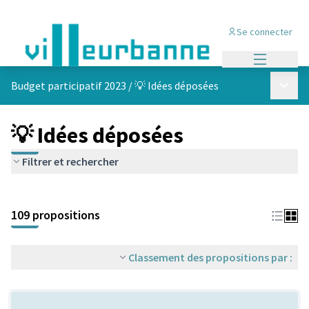
Se connecter
Menu princi
Menu p
Budget participatif 2023
/
💡 Idées déposées
💡 Idées déposées
Filtrer et rechercher
Passer la carte
Leaflet
|
©
OpenStreetMap
contributors
L'élément suivant est une carte qui présente les éléments de cet
+
109 propositions
−
Classement des propositions par :