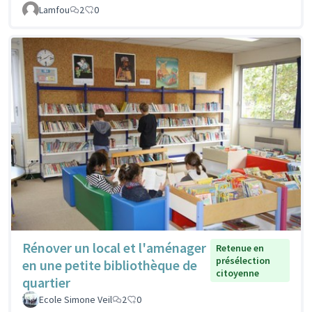
Lamfou
2
0
Rénover un local et l'aménager
Retenue en
présélection
en une petite bibliothèque de
citoyenne
quartier
Ecole Simone Veil
2
0