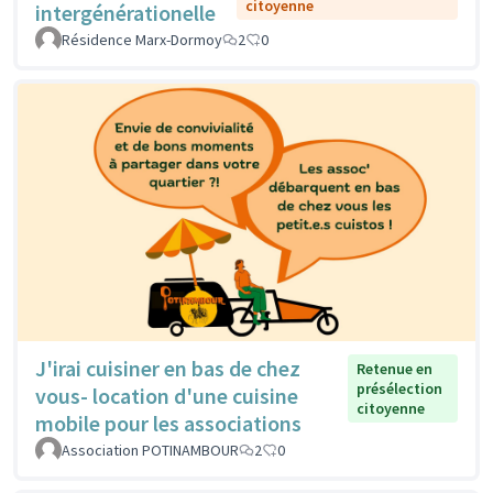
citoyenne
intergénérationelle
Résidence Marx-Dormoy
2
0
J'irai cuisiner en bas de chez
Retenue en
présélection
vous- location d'une cuisine
citoyenne
mobile pour les associations
Association POTINAMBOUR
2
0