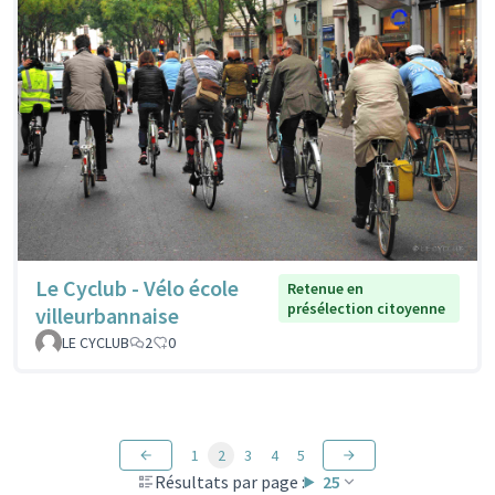
Le Cyclub - Vélo école
Retenue en
présélection citoyenne
villeurbannaise
LE CYCLUB
2
0
1
2
3
4
5
Résultats par page :
25