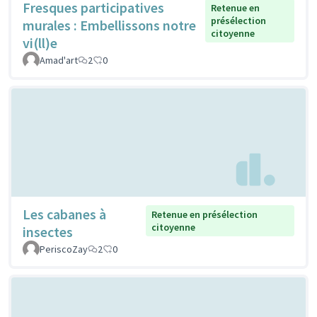
Fresques participatives
Retenue en
présélection
murales : Embellissons notre
citoyenne
vi(ll)e
Amad'art
2
0
Les cabanes à
Retenue en présélection
citoyenne
insectes
PeriscoZay
2
0