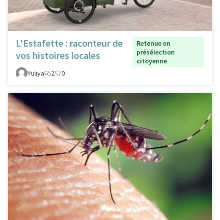
L'Estafette : raconteur de
Retenue en
présélection
vos histoires locales
citoyenne
Yuliya
2
0