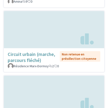
Amina
9
0
Circuit urbain (marche,
Non retenue en
présélection citoyenne
parcours fléché)
Résidence Marx-Dormoy
2
0