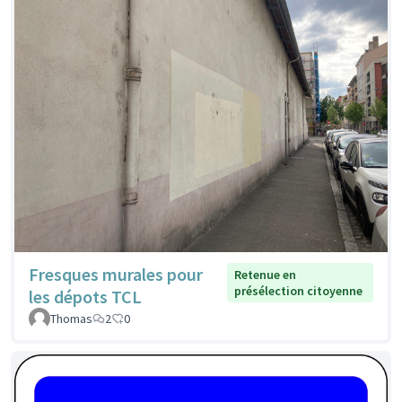
Fresques murales pour
Retenue en
présélection citoyenne
les dépots TCL
Thomas
2
0