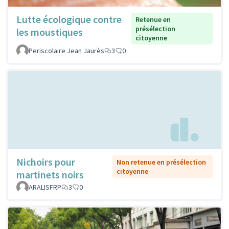
Lutte écologique contre
Retenue en
présélection
les moustiques
citoyenne
Periscolaire Jean Jaurès
3
0
Nichoirs pour
Non retenue en présélection
citoyenne
martinets noirs
ARALISFRP
3
0