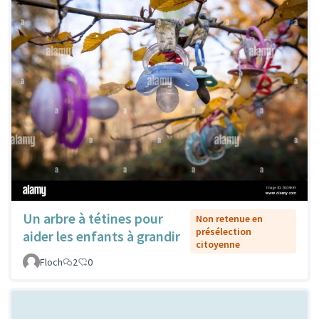
Un arbre à tétines pour
Non retenue en
présélection
aider les enfants à grandir
citoyenne
Floch
2
0