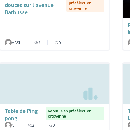
présélection
douces sur l'avenue
citoyenne
Barbusse
MASI
2
0
Table de Ping
Retenue en présélection
citoyenne
pong
K
2
0