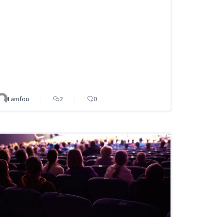
Lamfou
2
0