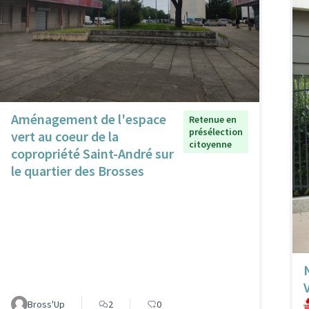
Aménagement de l'espace
Retenue en
présélection
vert au coeur de la
citoyenne
copropriété Saint-André sur
le quartier des Brosses
Bross'Up
2
0