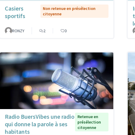
Casiers
Non retenue en présélection
citoyenne
sportifs
RONZY
2
0
Radio BuersVibes une radio
Retenue en
présélection
qui donne la parole à ses
citoyenne
habitants