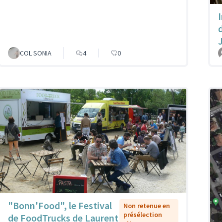
COL SONIA
4
0
"Bonn'Food", le Festival
Non retenue en
présélection
de FoodTrucks de Laurent