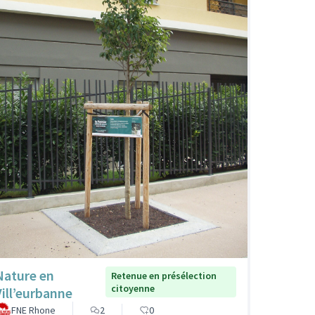
Nature en
Retenue en présélection
citoyenne
Vill’eurbanne
FNE Rhone
2
0