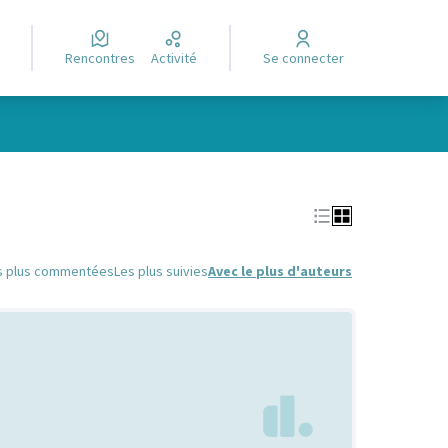
Rencontres
Activité
Se connecter
Leaflet
|
©
OpenStreetMap
contributors
e des points de carte. L'élément peut être utilisé avec un lecteur
s plus commentées
Les plus suivies
Avec le plus d'auteurs