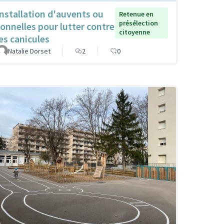
Installation d'auvents ou
Retenue en
présélection
tonnelles pour lutter contre
citoyenne
les canicules
Natalie Dorset
2
0