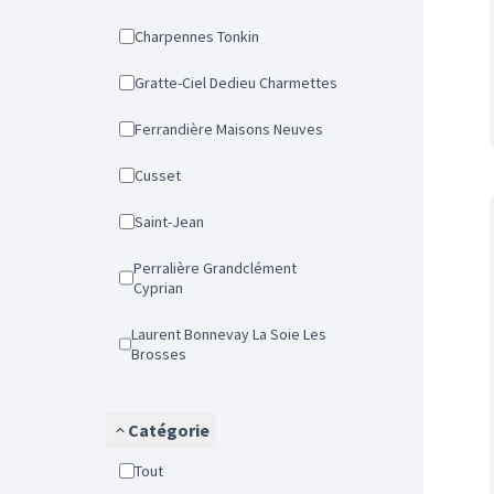
Charpennes Tonkin
Gratte-Ciel Dedieu Charmettes
Ferrandière Maisons Neuves
Cusset
Saint-Jean
Perralière Grandclément
Cyprian
Laurent Bonnevay La Soie Les
Brosses
Catégorie
Tout