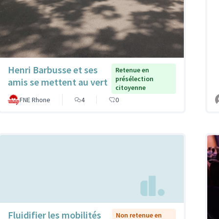
Henri Barbusse et ses
Retenue en
présélection
amis se mettent au vert
citoyenne
FNE Rhone
4
0
Fluidifier les mobilités
Non retenue en