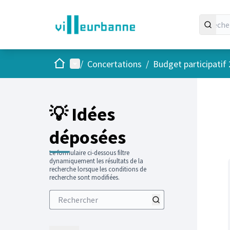
Accueil
Menu principal
/
Concertations
/
Budget participatif
Passer
L'élément
+
−
💡 Idées
déposées
Le formulaire ci-dessous filtre
dynamiquement les résultats de la
recherche lorsque les conditions de
recherche sont modifiées.