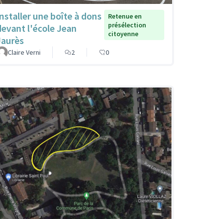
Installer une boîte à dons
Retenue en
présélection
devant l'école Jean
citoyenne
Jaurès
Claire Verni
2
0