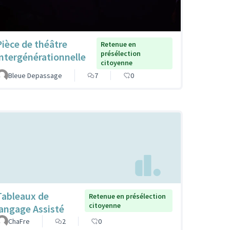
Pièce de théâtre
Retenue en
présélection
intergénérationnelle
citoyenne
Bleue Depassage
7
0
Tableaux de
Retenue en présélection
citoyenne
langage Assisté
ChaFre
2
0