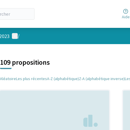
Aide
Menu utilisateur
 2023
/
 la carte
 suivant est une carte qui présente les éléments de cette page comm
109 propositions
Aléatoire
Les plus récentes
A-Z (alphabétique)
Z-A (alphabétique inverse)
Le