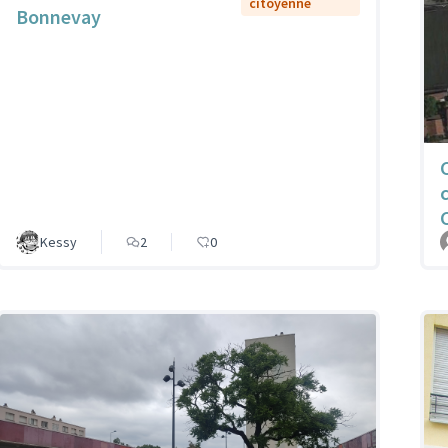
citoyenne
Bonnevay
Kessy
2
0