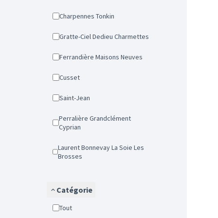
Charpennes Tonkin
Gratte-Ciel Dedieu Charmettes
Ferrandière Maisons Neuves
Cusset
Saint-Jean
Perralière Grandclément
Cyprian
Laurent Bonnevay La Soie Les
Brosses
Catégorie
Tout