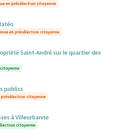
ue en présélection citoyenne
Matéo
enue en présélection citoyenne
priété Saint-André sur le quartier des
 citoyenne
ns publics
 présélection citoyenne
sses à Villeurbanne
élection citoyenne