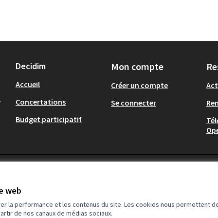
Decidim
Mon compte
Re
Accueil
Créer un compte
Act
.
Concertations
Se connecter
Re
Budget participatif
Tél
Op
te web
rer la performance et les contenus du site. Les cookies nous permettent de
partir de nos canaux de médias sociaux.