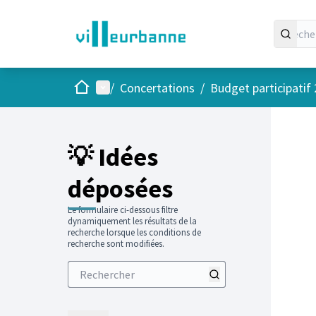
Accueil
Menu principal
/
Concertations
/
Budget participatif
Passer
L'élément
+
−
💡 Idées
déposées
Le formulaire ci-dessous filtre
dynamiquement les résultats de la
recherche lorsque les conditions de
recherche sont modifiées.