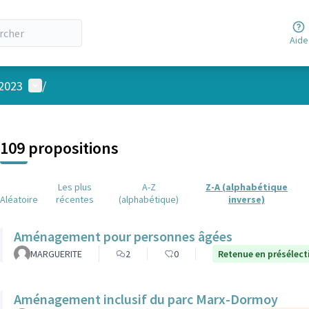
Aide
Menu utilisateur
 2023
/
 la carte
 suivant est une carte qui présente les éléments de cette page comm
109 propositions
Les plus
A-Z
Z-A (alphabétique
Aléatoire
récentes
(alphabétique)
inverse)
Aménagement pour personnes âgées
MARGUERITE
2
0
Retenue en présélect
Aménagement inclusif du parc Marx-Dormoy