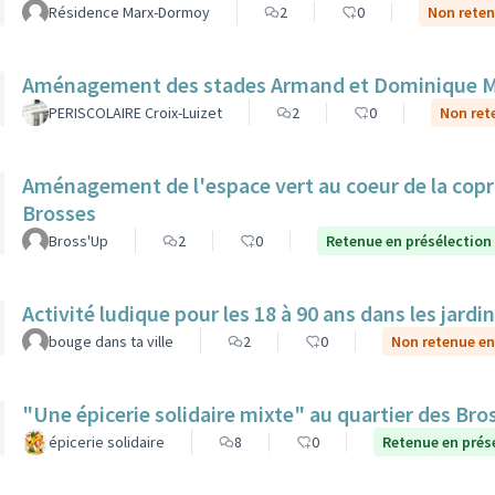
Résidence Marx-Dormoy
2
0
Non reten
Aménagement des stades Armand et Dominique 
PERISCOLAIRE Croix-Luizet
2
0
Non ret
Aménagement de l'espace vert au coeur de la copro
Brosses
Bross'Up
2
0
Retenue en présélection
Activité ludique pour les 18 à 90 ans dans les jardi
bouge dans ta ville
2
0
Non retenue en
"Une épicerie solidaire mixte" au quartier des Bro
épicerie solidaire
8
0
Retenue en prés