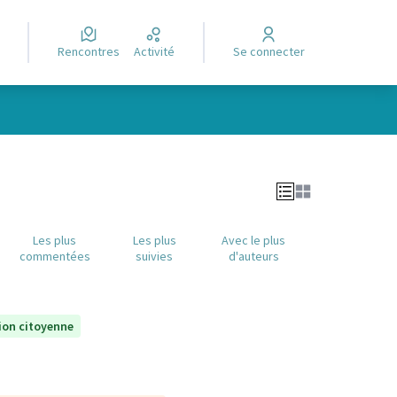
Rencontres
Activité
Se connecter
Leaflet
|
©
OpenStreetMap
contributors
e des points de carte. L'élément peut être utilisé avec un lecteur
Les plus
Les plus
Avec le plus
commentées
suivies
d'auteurs
ion citoyenne