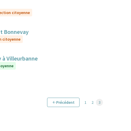
ection citoyenne
nt Bonnevay
n citoyenne
y à Villeurbanne
itoyenne
Précédent
1
2
3