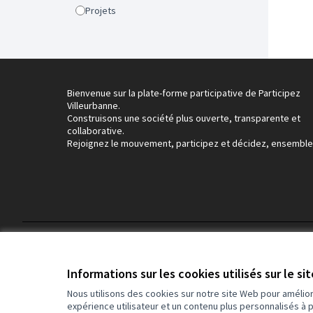
Projets
Bienvenue sur la plate-forme participative de Participez
Villeurbanne.
Construisons une société plus ouverte, transparente et
collaborative.
Rejoignez le mouvement, participez et décidez, ensemble
Conditions d'utilisation
Paramètres des cookies
Informations sur les cookies utilisés sur le si
Nous utilisons des cookies sur notre site Web pour amélio
expérience utilisateur et un contenu plus personnalisés à 