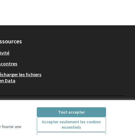
ssources
ivité
ncontres
écharger les fichiers
en Data
Participez Villeurbanne sur X
Participez Villeurbanne sur Fac
Participez Villeurbanne su
Participez Villeurban
Tout accepter
(Lien externe)
(Lien externe)
(Lien externe)
(Lien externe)
Accepter seulement les cookies
 fournir une
essentiels
Licence Creative Comm
(Lien externe)