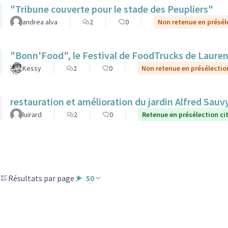
"Tribune couverte pour le stade des Peupliers"
andrea alva
2
0
Non retenue en présél
"Bonn'Food", le Festival de FoodTrucks de Laure
Kessy
2
0
Non retenue en présélectio
restauration et amélioration du jardin Alfred Sauv
luirard
2
0
Retenue en présélection c
Résultats par page :
50