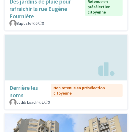
Des jardins de pluie pour
Retenue en
présélection
rafraichir la rue Eugène
citoyenne
Fournière
Baptiste
5
0
Derrière les
Non retenue en présélection
citoyenne
noms
Judib Loach
2
0