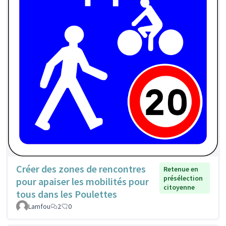
Créer des zones de rencontres
Retenue en
présélection
pour apaiser les mobilités pour
citoyenne
tous dans les Poulettes
Lamfou
2
0