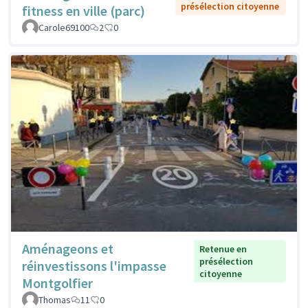
présélection citoyenne
fitness en ville (parc)
Carole69100
2
0
Aménageons et
Retenue en
présélection
réinvestissons l'impasse
citoyenne
Montgolfier
Thomas
11
0