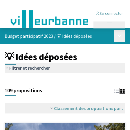
Se connecter
Menu princi
Menu p
Budget participatif 2023
/
💡 Idées déposées
💡 Idées déposées
Filtrer et rechercher
Passer la carte
Leaflet
|
©
OpenStreetMap
contributors
L'élément suivant est une carte qui présente les éléments de cet
+
109 propositions
−
Classement des propositions par :