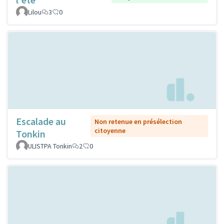
Lilou
3
0
Escalade au
Non retenue en présélection
citoyenne
Tonkin
ULISTPA Tonkin
2
0