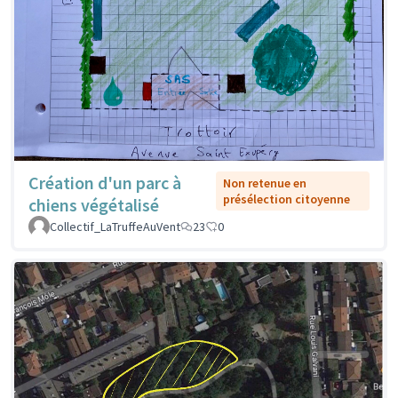
Création d'un parc à
Non retenue en
présélection citoyenne
chiens végétalisé
Collectif_LaTruffeAuVent
23
0