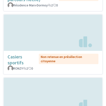
Résidence Marx-Dormoy
2
0
Casiers
Non retenue en présélection
citoyenne
sportifs
RONZY
2
0