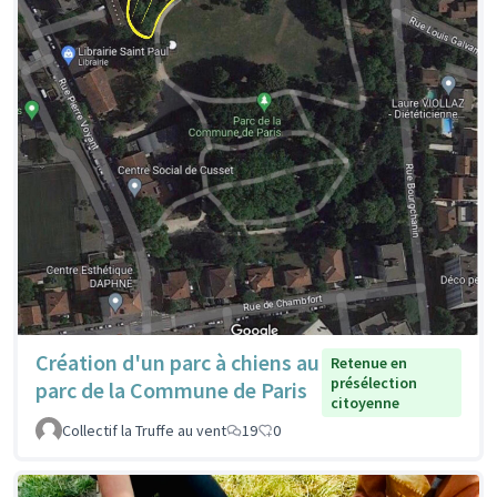
Création d'un parc à chiens au
Retenue en
présélection
parc de la Commune de Paris
citoyenne
Collectif la Truffe au vent
19
0