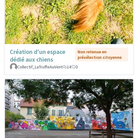
Création d'un espace
Non retenue en
présélection citoyenne
dédié aux chiens
Collectif_LaTruffeAuVent
14
0