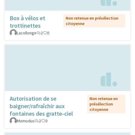
Box à vélos et
Non retenue en présélection
citoyenne
trottinettes
Lacollonge
2
0
Autorisation de se
Non retenue en
présélection
baigner/rafraîchir aux
citoyenne
fontaines des gratte-ciel
Momodus
2
0