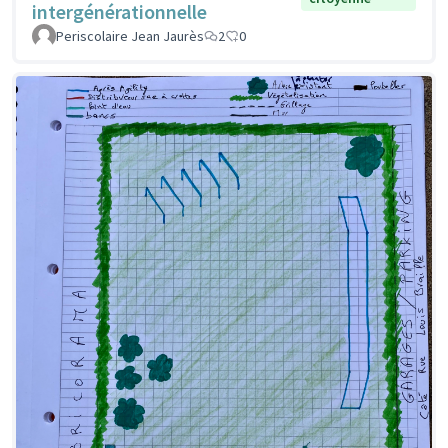
intergénérationnelle
Periscolaire Jean Jaurès
2
0