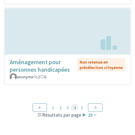
Aménagement pour
Non retenue en
présélection citoyenne
personnes handicapées
anonyme
2
0
1
2
3
4
5
Résultats par page :
25