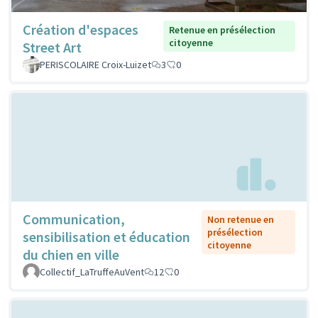
Création d'espaces
Retenue en présélection
citoyenne
Street Art
PERISCOLAIRE Croix-Luizet
3
0
Communication,
Non retenue en
présélection
sensibilisation et éducation
citoyenne
du chien en ville
Collectif_LaTruffeAuVent
12
0