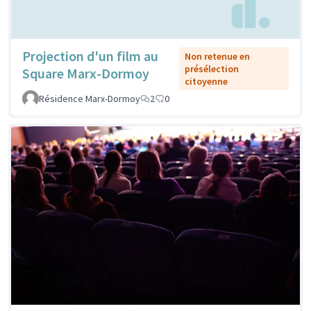
Projection d'un film au
Non retenue en
présélection
Square Marx-Dormoy
citoyenne
Résidence Marx-Dormoy
2
0