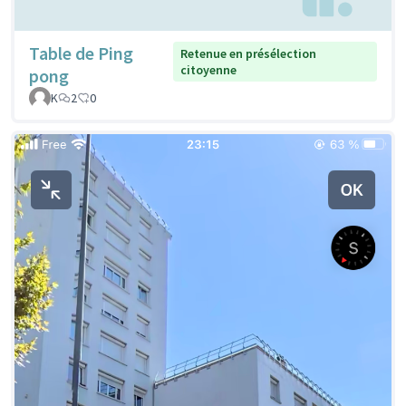
Table de Ping
Retenue en présélection
citoyenne
pong
K
2
0