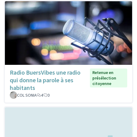
Radio BuersVibes une radio
Retenue en
présélection
qui donne la parole à ses
citoyenne
habitants
COL SONIA
4
0