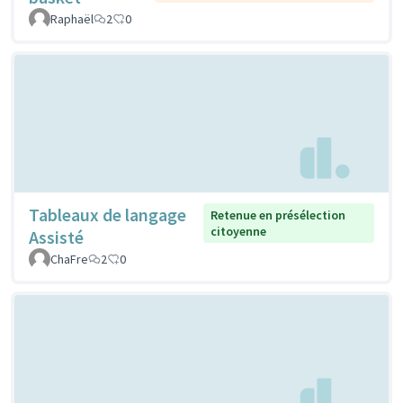
Raphaël
2
0
Tableaux de langage
Retenue en présélection
citoyenne
Assisté
ChaFre
2
0