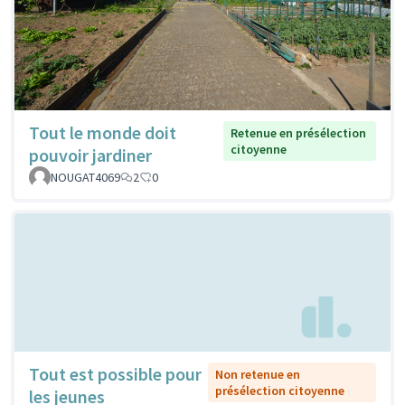
Tout le monde doit
Retenue en présélection
citoyenne
pouvoir jardiner
NOUGAT4069
2
0
Tout est possible pour
Non retenue en
présélection citoyenne
les jeunes