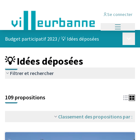
Se connecter
Menu princi
Menu p
Budget participatif 2023
/
💡 Idées déposées
💡 Idées déposées
Filtrer et rechercher
Passer la carte
Leaflet
|
©
OpenStreetMap
contributors
L'élément suivant est une carte qui présente les éléments de cet
+
109 propositions
−
Classement des propositions par :