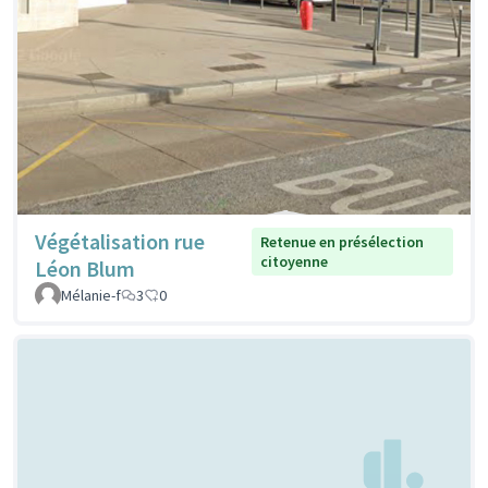
Végétalisation rue
Retenue en présélection
citoyenne
Léon Blum
Mélanie-f
3
0