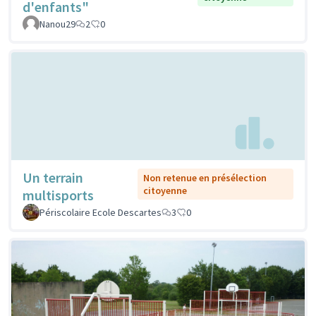
d'enfants"
Nanou29
2
0
Un terrain
Non retenue en présélection
citoyenne
multisports
Périscolaire Ecole Descartes
3
0