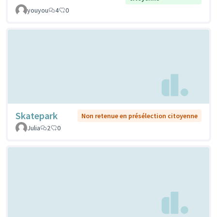
youyou
4
0
Skatepark
Non retenue en présélection citoyenne
Julia
2
0