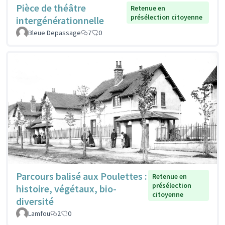
Pièce de théâtre
Retenue en
présélection citoyenne
intergénérationnelle
Bleue Depassage
7
0
Parcours balisé aux Poulettes :
Retenue en
présélection
histoire, végétaux, bio-
citoyenne
diversité
Lamfou
2
0