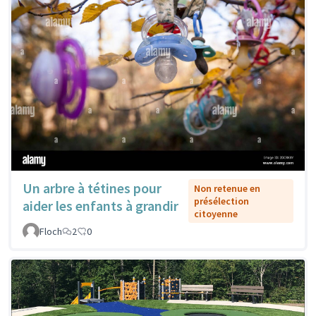
Un arbre à tétines pour
Non retenue en
présélection
aider les enfants à grandir
citoyenne
Floch
2
0