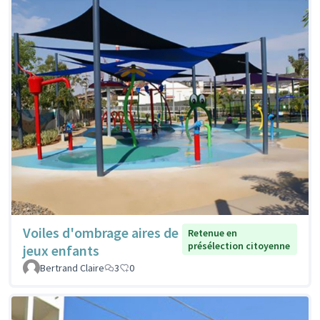
Voiles d'ombrage aires de
Retenue en
présélection citoyenne
jeux enfants
Bertrand Claire
3
0