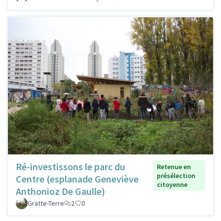
Ré-investissons le parc du
Retenue en
présélection
Centre (esplanade Geneviève
citoyenne
Anthonioz De Gaulle)
Gratte-Terre
2
0