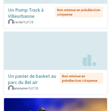
Un Pump Track à
Non retenue en présélection
citoyenne
Villeurbanne
cecile
2
0
Un panier de basket au
Non retenue en
présélection citoyenne
parc du Bel air
anonyme
2
0