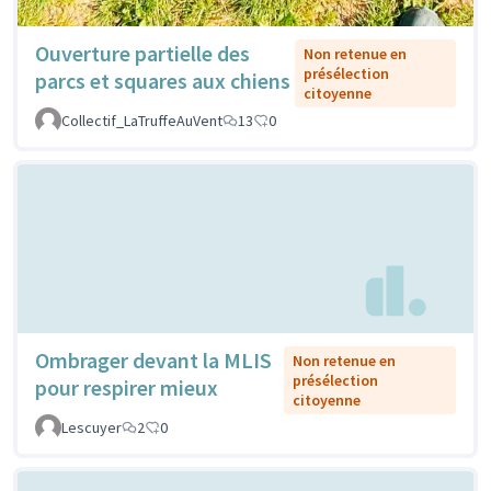
Ouverture partielle des
Non retenue en
présélection
parcs et squares aux chiens
citoyenne
Collectif_LaTruffeAuVent
13
0
Ombrager devant la MLIS
Non retenue en
présélection
pour respirer mieux
citoyenne
Lescuyer
2
0