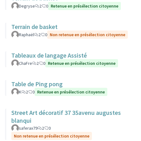
Degryse
2
0
Retenue en présélection citoyenne
Terrain de basket
Raphaël
2
0
Non retenue en présélection citoyenne
Tableaux de langage Assisté
ChaFre
2
0
Retenue en présélection citoyenne
Table de Ping pong
K
2
0
Retenue en présélection citoyenne
Street Art décoratif 37 35avenu augustes
blanqui
saferax79
2
0
Non retenue en présélection citoyenne