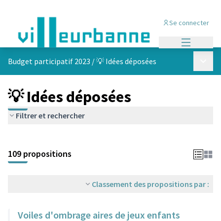
Se connecter
Menu princi
Menu p
Budget participatif 2023
/
💡 Idées déposées
💡 Idées déposées
Filtrer et rechercher
Passer la carte
Leaflet
|
©
OpenStreetMap
contributors
L'élément suivant est une carte qui présente les éléments de cet
+
109 propositions
−
Classement des propositions par :
Voiles d'ombrage aires de jeux enfants