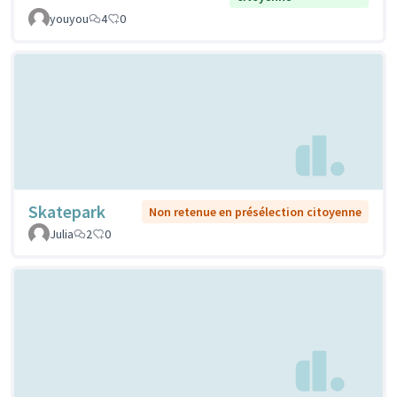
youyou
4
0
Skatepark
Non retenue en présélection citoyenne
Julia
2
0