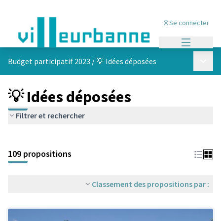
Se connecter
Menu princi
Menu p
Budget participatif 2023
/
💡 Idées déposées
💡 Idées déposées
Filtrer et rechercher
Passer la carte
Leaflet
|
©
OpenStreetMap
contributors
L'élément suivant est une carte qui présente les éléments de cet
+
109 propositions
−
Classement des propositions par :