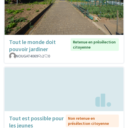
Tout le monde doit
Retenue en présélection
citoyenne
pouvoir jardiner
NOUGAT4069
2
0
Tout est possible pour
Non retenue en
présélection citoyenne
les jeunes