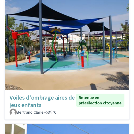
Voiles d'ombrage aires de
Retenue en
présélection citoyenne
jeux enfants
Bertrand Claire
3
0