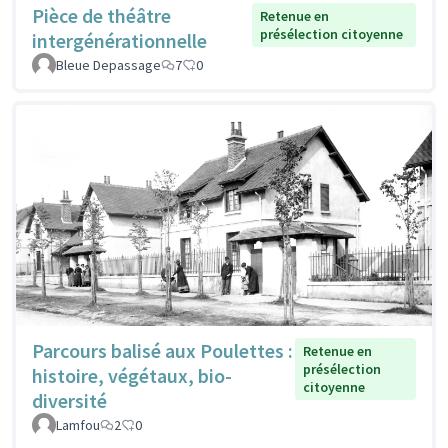
Pièce de théâtre
Retenue en
présélection citoyenne
intergénérationnelle
Bleue Depassage
7
0
Parcours balisé aux Poulettes :
Retenue en
présélection
histoire, végétaux, bio-
citoyenne
diversité
Lamfou
2
0