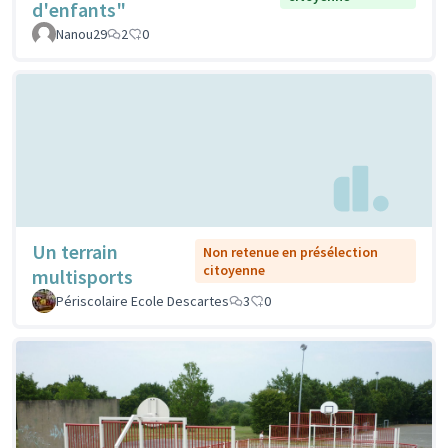
d'enfants"
Nanou29
2
0
Un terrain
Non retenue en présélection
citoyenne
multisports
Périscolaire Ecole Descartes
3
0