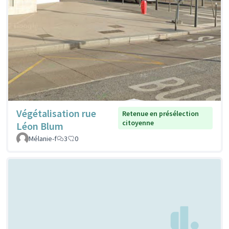
Végétalisation rue
Retenue en présélection
citoyenne
Léon Blum
Mélanie-f
3
0