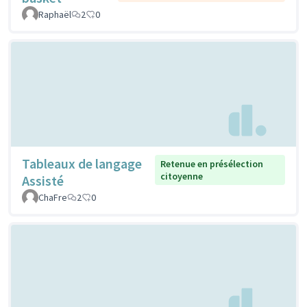
Raphaël
2
0
Tableaux de langage
Retenue en présélection
citoyenne
Assisté
ChaFre
2
0