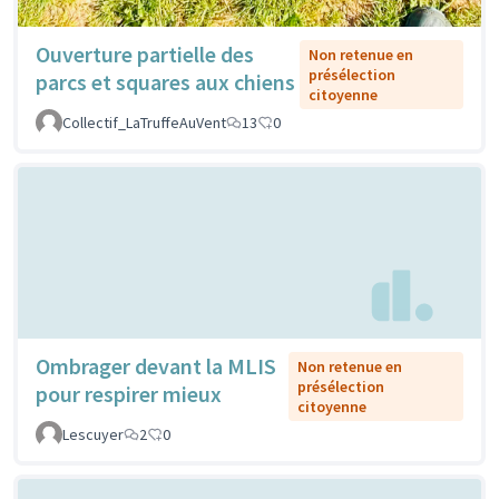
Ouverture partielle des
Non retenue en
présélection
parcs et squares aux chiens
citoyenne
Collectif_LaTruffeAuVent
13
0
Ombrager devant la MLIS
Non retenue en
présélection
pour respirer mieux
citoyenne
Lescuyer
2
0