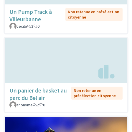
Un Pump Track à
Non retenue en présélection
citoyenne
Villeurbanne
cecile
2
0
Un panier de basket au
Non retenue en
présélection citoyenne
parc du Bel air
anonyme
2
0