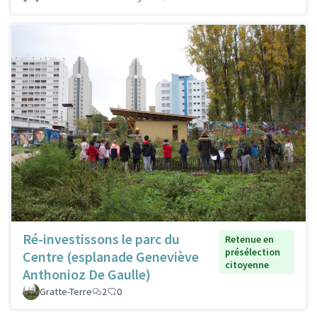
Ré-investissons le parc du
Retenue en
présélection
Centre (esplanade Geneviève
citoyenne
Anthonioz De Gaulle)
Gratte-Terre
2
0