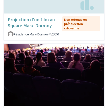
Projection d'un film au
Non retenue en
présélection
Square Marx-Dormoy
citoyenne
Résidence Marx-Dormoy
2
0