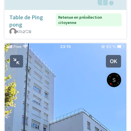
Table de Ping
Retenue en présélection
citoyenne
pong
K
2
0