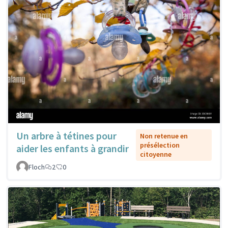
Un arbre à tétines pour
Non retenue en
présélection
aider les enfants à grandir
citoyenne
Floch
2
0