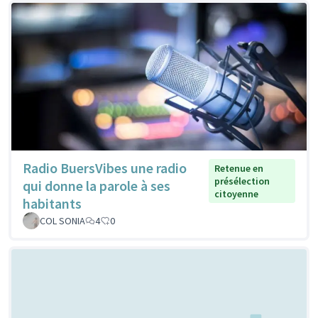
Radio BuersVibes une radio
Retenue en
présélection
qui donne la parole à ses
citoyenne
habitants
COL SONIA
4
0