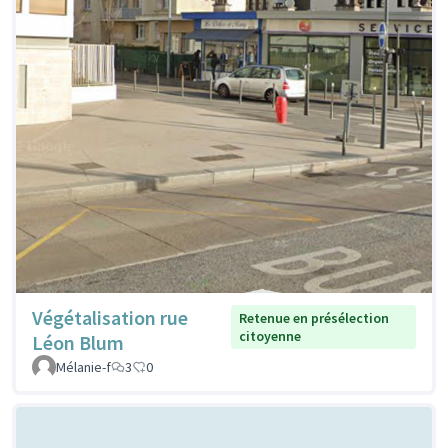
Végétalisation rue
Retenue en présélection
citoyenne
Léon Blum
Mélanie-f
3
0