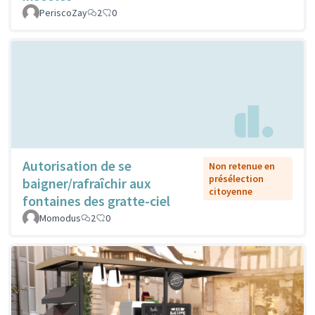
PeriscoZay
2
0
Autorisation de se
Non retenue en
présélection
baigner/rafraîchir aux
citoyenne
fontaines des gratte-ciel
Momodus
2
0