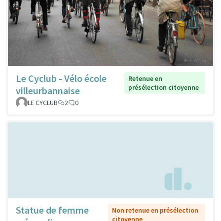
Le Cyclub - Vélo école
Retenue en
présélection citoyenne
villeurbannaise
LE CYCLUB
2
0
Statue de femme
Non retenue en présélection
citoyenne