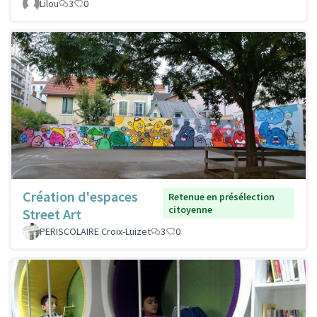
Lilou
3
0
Création d'espaces
Retenue en présélection
citoyenne
Street Art
PERISCOLAIRE Croix-Luizet
3
0