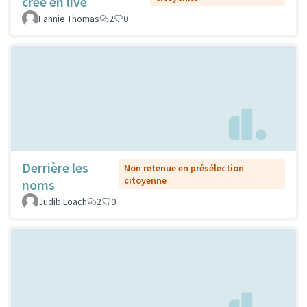
crée en live
Fannie Thomas
2
0
Derrière les
Non retenue en présélection
citoyenne
noms
Judib Loach
2
0