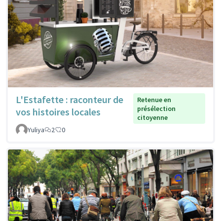
L'Estafette : raconteur de
Retenue en
présélection
vos histoires locales
citoyenne
Yuliya
2
0