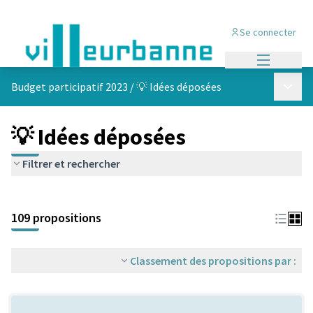
Se connecter
Menu princi
Menu p
Budget participatif 2023
/
💡 Idées déposées
💡 Idées déposées
Filtrer et rechercher
Passer la carte
Leaflet
|
©
OpenStreetMap
contributors
L'élément suivant est une carte qui présente les éléments de cet
+
109 propositions
−
Classement des propositions par :