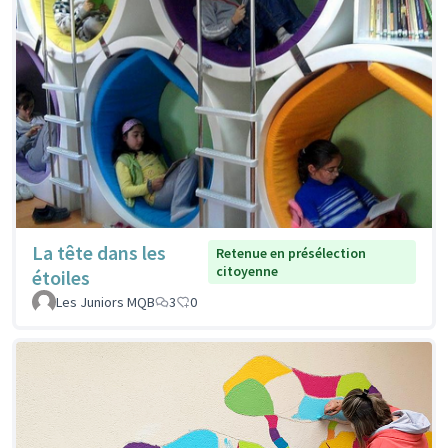
La tête dans les
Retenue en présélection
citoyenne
étoiles
Les Juniors MQB
3
0