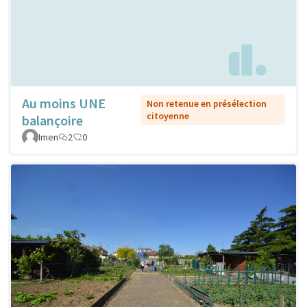
Au moins UNE
Non retenue en présélection
citoyenne
balançoire
Imen
2
0