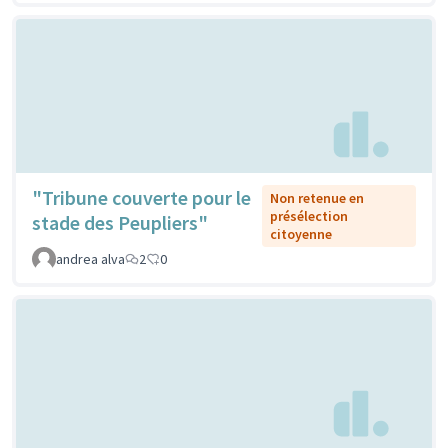
"Tribune couverte pour le
Non retenue en
présélection
stade des Peupliers"
citoyenne
andrea alva
2
0