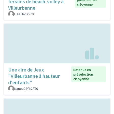
terrains de beach-volley à
citoyenne
Villeurbanne
Lisa B
2
0
Une aire de Jeux
Retenue en
présélection
"Villeurbanne à hauteur
citoyenne
d'enfants"
Nanou29
2
0