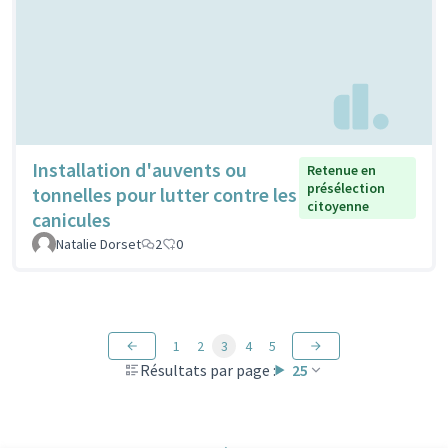
Installation d'auvents ou
Retenue en
présélection
tonnelles pour lutter contre les
citoyenne
canicules
Natalie Dorset
2
0
1
2
3
4
5
Résultats par page :
25