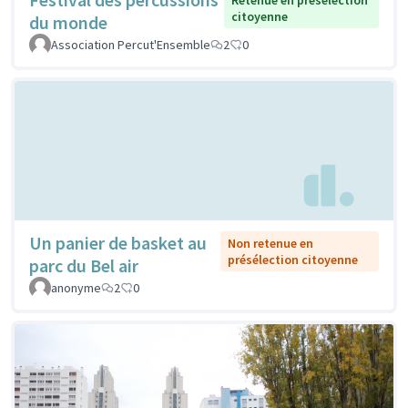
Retenue en présélection
citoyenne
du monde
Association Percut'Ensemble
2
0
Un panier de basket au
Non retenue en
présélection citoyenne
parc du Bel air
anonyme
2
0