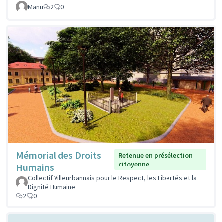
Manu
2
0
Mémorial des Droits
Retenue en présélection
citoyenne
Humains
Collectif Villeurbannais pour le Respect, les Libertés et la
Dignité Humaine
2
0