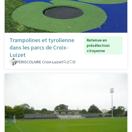
Trampolines et tyrolienne
Retenue en
présélection
dans les parcs de Croix-
citoyenne
Luizet
PERISCOLAIRE Croix-Luizet
2
0