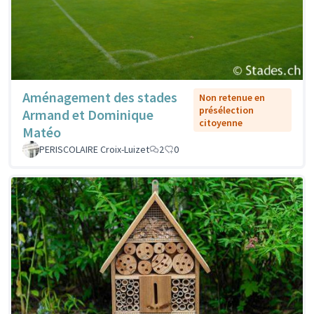
Aménagement des stades
Non retenue en
présélection
Armand et Dominique
citoyenne
Matéo
PERISCOLAIRE Croix-Luizet
2
0