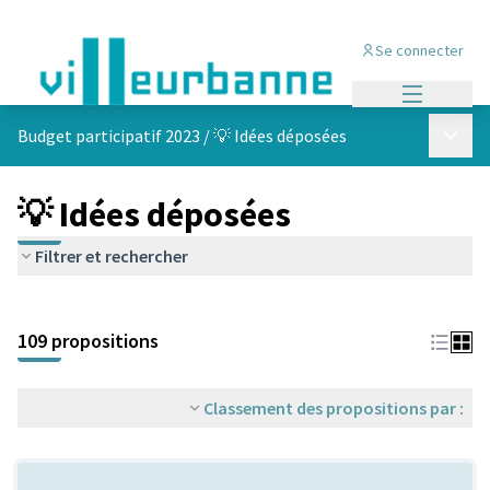
Se connecter
Menu princi
Menu p
Budget participatif 2023
/
💡 Idées déposées
💡 Idées déposées
Filtrer et rechercher
Passer la carte
Leaflet
|
©
OpenStreetMap
contributors
L'élément suivant est une carte qui présente les éléments de cet
+
109 propositions
−
Classement des propositions par :