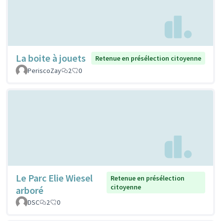
La boite à jouets
Retenue en présélection citoyenne
PeriscoZay
2
0
Le Parc Elie Wiesel
Retenue en présélection
citoyenne
arboré
DSC
2
0