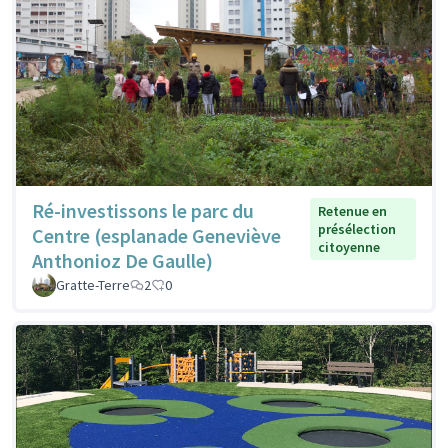
Ré-investissons le parc du
Retenue en
présélection
Centre (esplanade Geneviève
citoyenne
Anthonioz De Gaulle)
Gratte-Terre
2
0