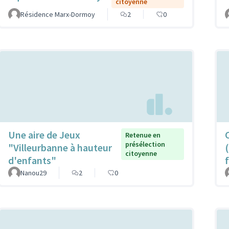
citoyenne
Résidence Marx-Dormoy
2
0
Une aire de Jeux
Retenue en
présélection
"Villeurbanne à hauteur
citoyenne
d'enfants"
Nanou29
2
0