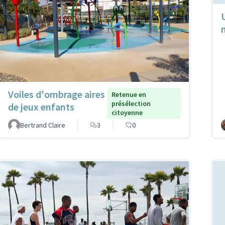
Voiles d'ombrage aires
Retenue en
présélection
de jeux enfants
citoyenne
Bertrand Claire
3
0