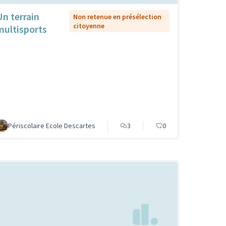
Un terrain
Non retenue en présélection
citoyenne
multisports
Périscolaire Ecole Descartes
3
0