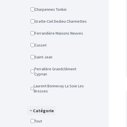
Charpennes Tonkin
Gratte-Ciel Dedieu Charmettes
Ferrandière Maisons Neuves
Cusset
Saint-Jean
Perralière Grandclément
Cyprian
Laurent Bonnevay La Soie Les
Brosses
Catégorie
Tout