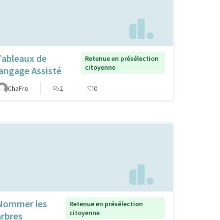
Tableaux de
Retenue en présélection
citoyenne
langage Assisté
ChaFre
2
0
Nommer les
Retenue en présélection
citoyenne
arbres