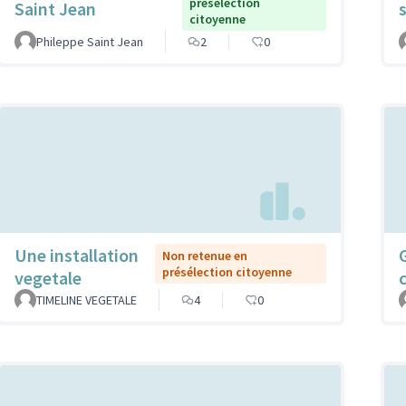
présélection
Saint Jean
citoyenne
Phileppe Saint Jean
2
0
Une installation
Non retenue en
présélection citoyenne
vegetale
TIMELINE VEGETALE
4
0