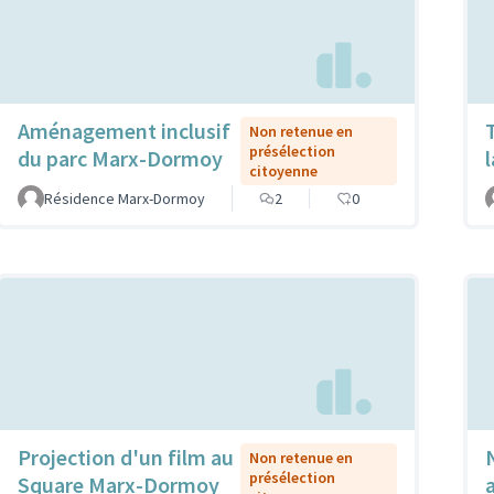
Aménagement inclusif
Non retenue en
présélection
du parc Marx-Dormoy
citoyenne
Résidence Marx-Dormoy
2
0
Projection d'un film au
Non retenue en
présélection
Square Marx-Dormoy