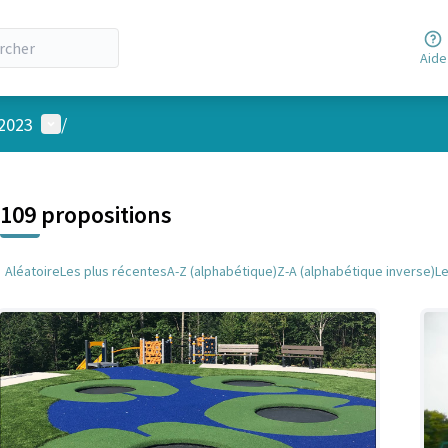
Aide
Menu utilisateur
 2023
/
 la carte
 suivant est une carte qui présente les éléments de cette page comm
109 propositions
Aléatoire
Les plus récentes
A-Z (alphabétique)
Z-A (alphabétique inverse)
L