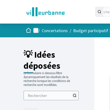
Accueil
Menu principal
/
Concertations
/
Budget participatif
Passer
L'élément
+
−
💡 Idées
déposées
Le formulaire ci-dessous filtre
dynamiquement les résultats de la
recherche lorsque les conditions de
recherche sont modifiées.