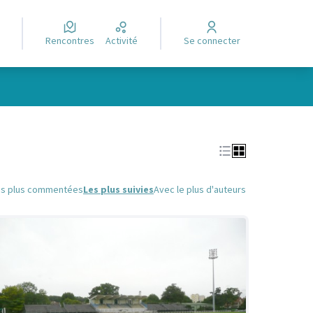
Rencontres
Activité
Se connecter
Leaflet
|
©
OpenStreetMap
contributors
e des points de carte. L'élément peut être utilisé avec un lecteur
es plus commentées
Les plus suivies
Avec le plus d'auteurs