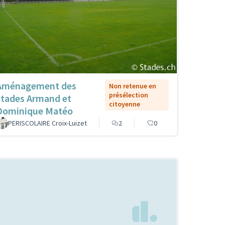
Aménagement des
Non retenue en
présélection
stades Armand et
citoyenne
Dominique Matéo
PERISCOLAIRE Croix-Luizet
2
0