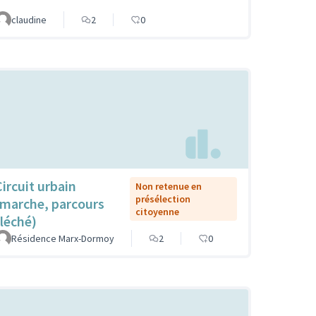
claudine
2
0
Circuit urbain
Non retenue en
présélection
(marche, parcours
citoyenne
fléché)
Résidence Marx-Dormoy
2
0