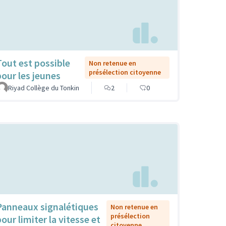
Tout est possible
Non retenue en
présélection citoyenne
pour les jeunes
Riyad Collège du Tonkin
2
0
Panneaux signalétiques
Non retenue en
présélection
our limiter la vitesse et
citoyenne