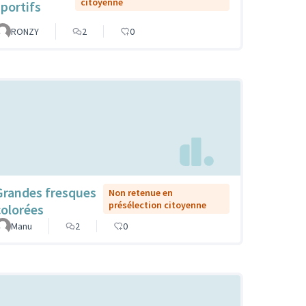
citoyenne
sportifs
RONZY
2
0
Grandes fresques
Non retenue en
présélection citoyenne
colorées
Manu
2
0