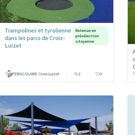
Trampolines et tyrolienne
Retenue en
présélection
dans les parcs de Croix-
citoyenne
Luizet
PERISCOLAIRE Croix-Luizet
2
0