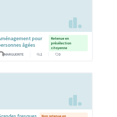
Aménagement pour
Retenue en
présélection
personnes âgées
citoyenne
MARGUERITE
2
0
Grandes fresques
Non retenue en