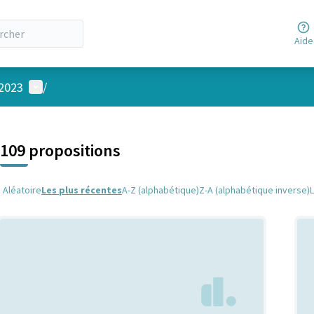
Aide
Menu utilisateur
 2023
/
 la carte
 suivant est une carte qui présente les éléments de cette page comm
109 propositions
Aléatoire
Les plus récentes
A-Z (alphabétique)
Z-A (alphabétique inverse)