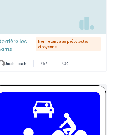
Derrière les
Non retenue en présélection
citoyenne
noms
Judib Loach
2
0