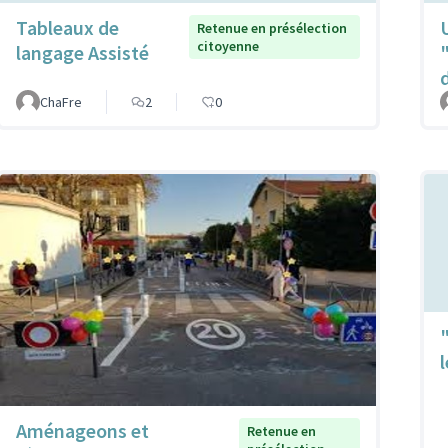
Tableaux de
Retenue en présélection
citoyenne
langage Assisté
ChaFre
2
0
Aménageons et
Retenue en