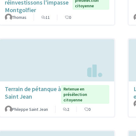
présélection
réinvestissons l'impasse
citoyenne
Montgolfier
Thomas
11
0
Terrain de pétanque à
Retenue en
présélection
Saint Jean
citoyenne
Phileppe Saint Jean
2
0