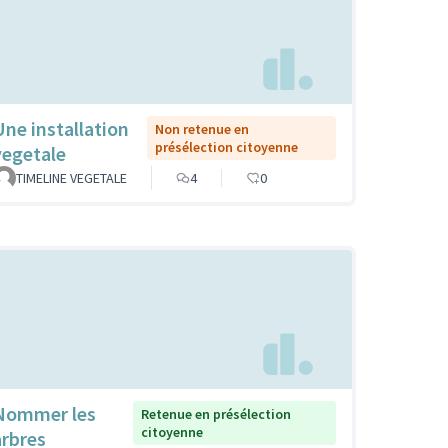
Une installation
Non retenue en
présélection citoyenne
vegetale
TIMELINE VEGETALE
4
0
Nommer les
Retenue en présélection
citoyenne
arbres