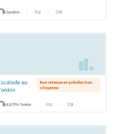
claudine
2
0
Escalade au
Non retenue en présélection
citoyenne
Tonkin
ULISTPA Tonkin
2
0