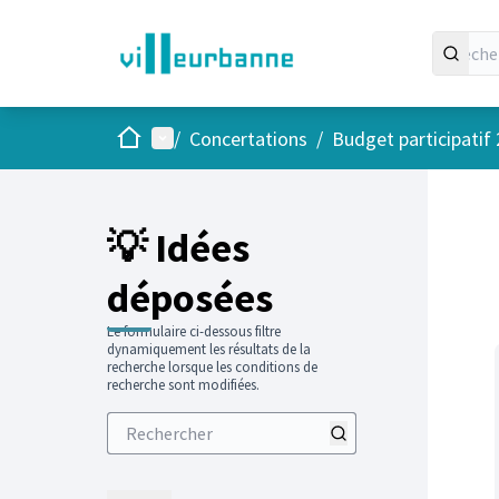
Accueil
Menu principal
/
Concertations
/
Budget participatif
Passer
L'élément
+
−
💡 Idées
déposées
Le formulaire ci-dessous filtre
dynamiquement les résultats de la
recherche lorsque les conditions de
recherche sont modifiées.