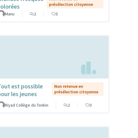
présélection citoyenne
colorées
Manu
2
0
Tout est possible
Non retenue en
présélection citoyenne
pour les jeunes
Riyad Collège du Tonkin
2
0