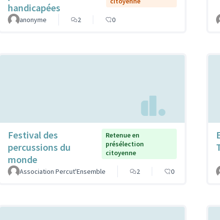
citoyenne
handicapées
anonyme
2
0
Festival des
Retenue en
présélection
percussions du
citoyenne
monde
Association Percut'Ensemble
2
0