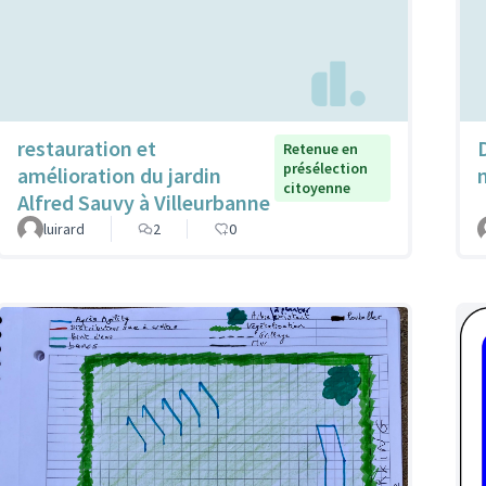
restauration et
Retenue en
présélection
amélioration du jardin
citoyenne
Alfred Sauvy à Villeurbanne
luirard
2
0