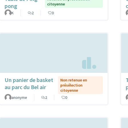
citoyenne
pong
K
2
0
Un panier de basket
Non retenue en
présélection
au parc du Bel air
citoyenne
anonyme
2
0