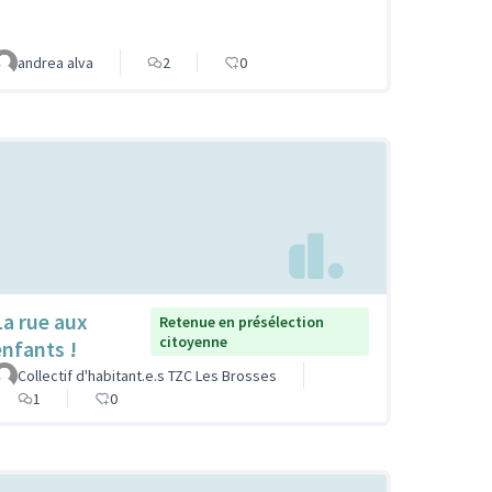
andrea alva
2
0
La rue aux
Retenue en présélection
citoyenne
enfants !
Collectif d'habitant.e.s TZC Les Brosses
1
0