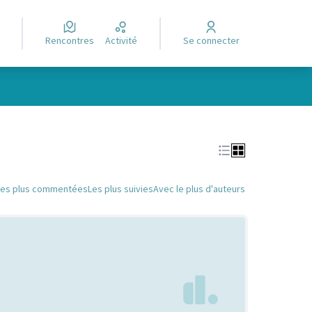
Rencontres
Activité
Se connecter
Leaflet
|
©
OpenStreetMap
contributors
e des points de carte. L'élément peut être utilisé avec un lecteur
Les plus commentées
Les plus suivies
Avec le plus d'auteurs