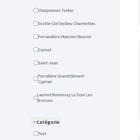
Charpennes Tonkin
Gratte-Ciel Dedieu Charmettes
Ferrandière Maisons Neuves
Cusset
Saint-Jean
Perralière Grandclément
Cyprian
Laurent Bonnevay La Soie Les
Brosses
Catégorie
Tout