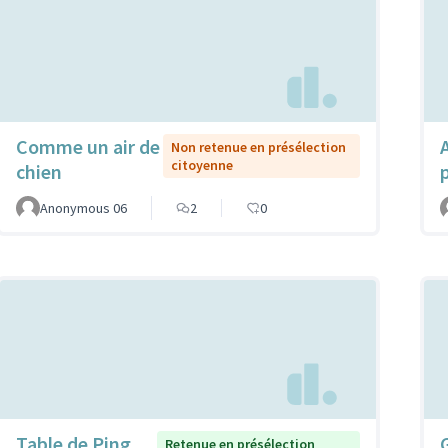
Comme un air de
Non retenue en présélection
citoyenne
chien
Anonymous 06
2
0
Table de Ping
Retenue en présélection