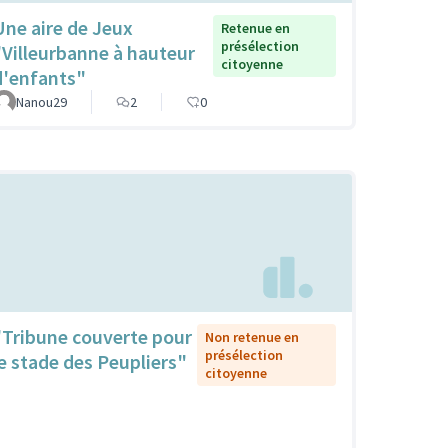
Une aire de Jeux
Retenue en
présélection
"Villeurbanne à hauteur
citoyenne
d'enfants"
Nanou29
2
0
"Tribune couverte pour
Non retenue en
présélection
le stade des Peupliers"
citoyenne