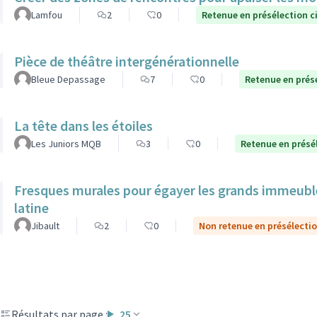
Lamfou
2
0
Retenue en présélection c
Pièce de théâtre intergénérationnelle
Bleue Depassage
7
0
Retenue en prés
La tête dans les étoiles
Les Juniors MQB
3
0
Retenue en présé
Fresques murales pour égayer les grands immeuble
latine
Jibault
2
0
Non retenue en présélecti
Résultats par page :
25