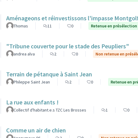
Aménageons et réinvestissons l'impasse Montgolf
Thomas
11
0
Retenue en présélection
"Tribune couverte pour le stade des Peupliers"
andrea alva
2
0
Non retenue en présél
Terrain de pétanque à Saint Jean
Phileppe Saint Jean
2
0
Retenue en pr
La rue aux enfants !
Collectif d'habitant.e.s TZC Les Brosses
1
0
Comme un air de chien