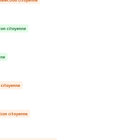
sélection citoyenne
ion citoyenne
nne
 citoyenne
tion citoyenne