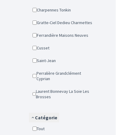
Charpennes Tonkin
Gratte-Ciel Dedieu Charmettes
Ferrandière Maisons Neuves
Cusset
Saint-Jean
Perralière Grandclément
Cyprian
Laurent Bonnevay La Soie Les
Brosses
Catégorie
Tout