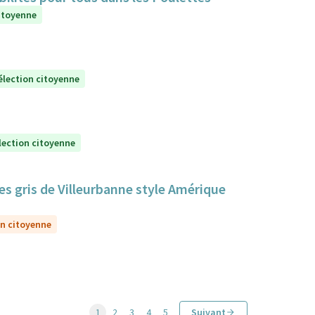
itoyenne
élection citoyenne
lection citoyenne
s gris de Villeurbanne style Amérique
on citoyenne
1
2
3
4
5
Suivant