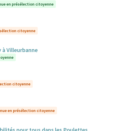
nue en présélection citoyenne
sélection citoyenne
y à Villeurbanne
itoyenne
lection citoyenne
nue en présélection citoyenne
bilités pour tous dans les Poulettes