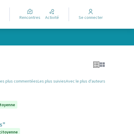
Rencontres
Activité
Se connecter
Leaflet
|
©
OpenStreetMap
contributors
e des points de carte. L'élément peut être utilisé avec un lecteur
Les plus commentées
Les plus suivies
Avec le plus d'auteurs
itoyenne
ts"
 citoyenne