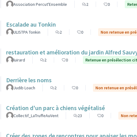
Association Percut'Ensemble
2
0
Rete
Escalade au Tonkin
ULISTPA Tonkin
2
0
Non retenue en pré
restauration et amélioration du jardin Alfred Sauv
luirard
2
0
Retenue en présélection c
Derrière les noms
Judib Loach
2
0
Non retenue en présé
Création d'un parc à chiens végétalisé
Collectif_LaTruffeAuVent
23
0
Non rete
Créer des zones de rencontres pour apaiser les mo