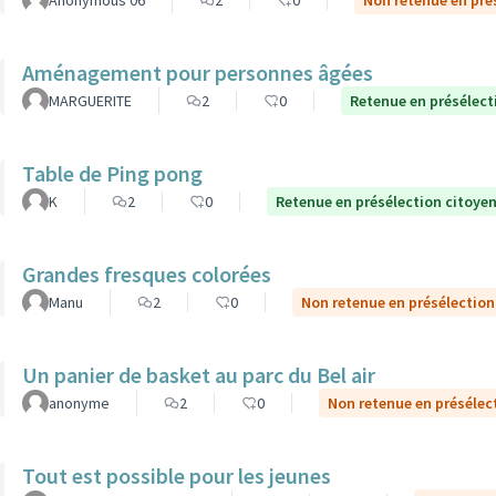
Anonymous 06
2
0
Non retenue en pré
Aménagement pour personnes âgées
MARGUERITE
2
0
Retenue en présélect
Table de Ping pong
K
2
0
Retenue en présélection citoye
Grandes fresques colorées
Manu
2
0
Non retenue en présélection
Un panier de basket au parc du Bel air
anonyme
2
0
Non retenue en présélec
Tout est possible pour les jeunes