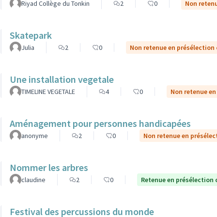
Riyad Collège du Tonkin
2
0
Non retenu
Skatepark
Julia
2
0
Non retenue en présélection
Une installation vegetale
TIMELINE VEGETALE
4
0
Non retenue en
Aménagement pour personnes handicapées
anonyme
2
0
Non retenue en présélec
Nommer les arbres
claudine
2
0
Retenue en présélection 
Festival des percussions du monde