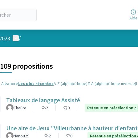
Aide
Menu utilisateur
 2023
/
 la carte
 suivant est une carte qui présente les éléments de cette page comm
109 propositions
Aléatoire
Les plus récentes
A-Z (alphabétique)
Z-A (alphabétique inverse)
Tableaux de langage Assisté
ChaFre
2
0
Retenue en présélection c
Une aire de Jeux "Villeurbanne à hauteur d'enfan
Nanou29
2
0
Retenue en présélection