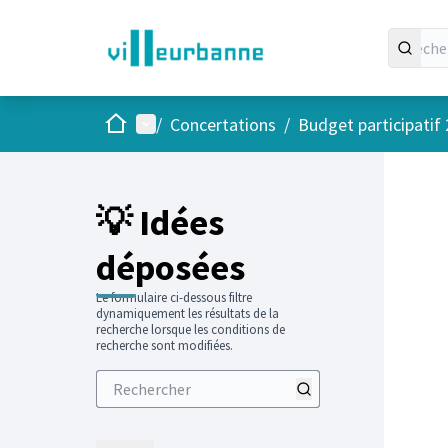
Accueil
Menu principal
/
Concertations
/
Budget participatif
Passer
L'élément
+
−
💡 Idées
déposées
Le formulaire ci-dessous filtre
dynamiquement les résultats de la
recherche lorsque les conditions de
recherche sont modifiées.