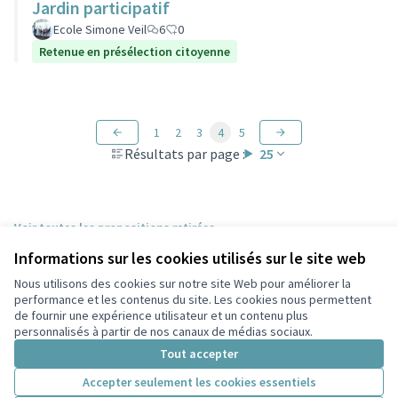
Jardin participatif
Ecole Simone Veil
6
0
Retenue en présélection citoyenne
1
2
3
4
5
Résultats par page :
25
Voir toutes les propositions retirées
Informations sur les cookies utilisés sur le site web
Nous utilisons des cookies sur notre site Web pour améliorer la
Conditions d'utilisation
performance et les contenus du site. Les cookies nous permettent
Paramètres des cookies
de fournir une expérience utilisateur et un contenu plus
Participez Villeurbanne sur X
Participez Villeurbanne sur Facebook
Participez Villeurbanne sur Instagram
Participez Villeurbanne sur YouTube
personnalisés à partir de nos canaux de médias sociaux.
(Lien externe)
(Lien externe)
(Lien externe)
(Lien externe)
Tout accepter
Accepter seulement les cookies essentiels