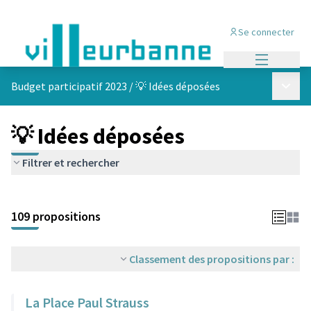
Se connecter
Menu princi
Menu p
Budget participatif 2023
/
💡 Idées déposées
💡 Idées déposées
Filtrer et rechercher
Passer la carte
Leaflet
|
©
OpenStreetMap
contributors
L'élément suivant est une carte qui présente les éléments de cet
+
109 propositions
−
Classement des propositions par :
La Place Paul Strauss