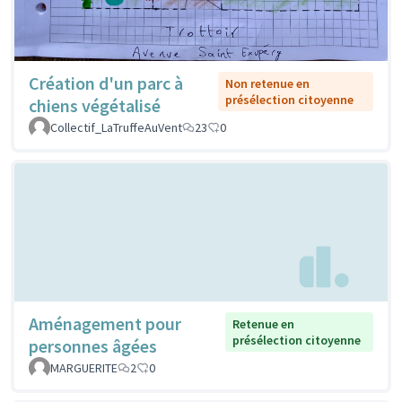
Création d'un parc à
Non retenue en
présélection citoyenne
chiens végétalisé
Collectif_LaTruffeAuVent
23
0
Aménagement pour
Retenue en
présélection citoyenne
personnes âgées
MARGUERITE
2
0