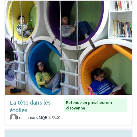
La tête dans les
Retenue en présélection
citoyenne
étoiles
Les Juniors MQB
3
0