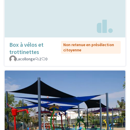
Box à vélos et
Non retenue en présélection
citoyenne
trottinettes
Lacollonge
2
0