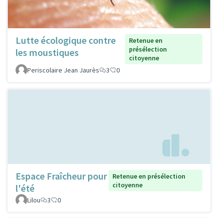
Lutte écologique contre
Retenue en
présélection
les moustiques
citoyenne
Periscolaire Jean Jaurès
3
0
Espace Fraîcheur pour
Retenue en présélection
citoyenne
l'été
Lilou
3
0