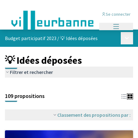
Se connecter
Menu princi
Menu p
Budget participatif 2023
/
💡 Idées déposées
💡 Idées déposées
Filtrer et rechercher
Passer la carte
Leaflet
|
©
OpenStreetMap
contributors
L'élément suivant est une carte qui présente les éléments de cet
+
109 propositions
−
Classement des propositions par :