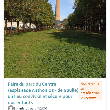
Faire du parc du Centre
Non retenue
en
(esplanade Anthonioz - de Gaulle)
présélection
un lieu convivial et sécure pour
citoyenne
nos enfants
Enfants du parc
2
0