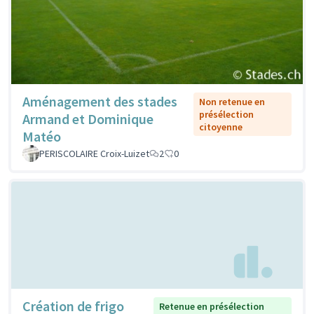
Aménagement des stades
Non retenue en
présélection
Armand et Dominique
citoyenne
Matéo
PERISCOLAIRE Croix-Luizet
2
0
Création de frigo
Retenue en présélection