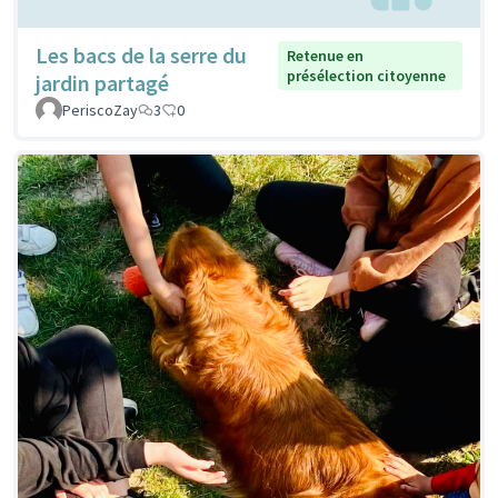
Les bacs de la serre du
Retenue en
présélection citoyenne
jardin partagé
PeriscoZay
3
0