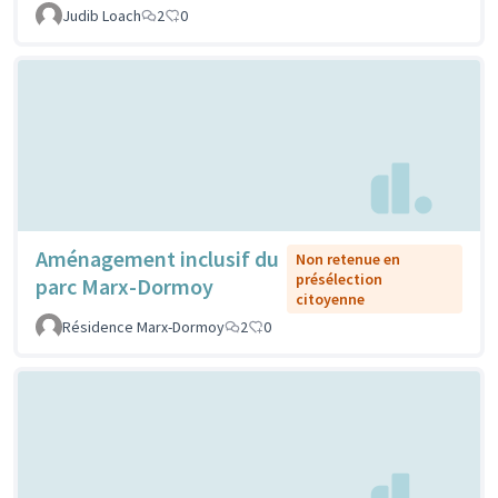
Judib Loach
2
0
Aménagement inclusif du
Non retenue en
présélection
parc Marx-Dormoy
citoyenne
Résidence Marx-Dormoy
2
0