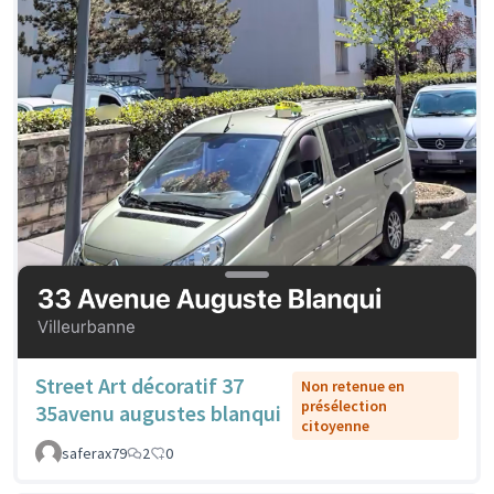
Street Art décoratif 37
Non retenue en
présélection
35avenu augustes blanqui
citoyenne
saferax79
2
0