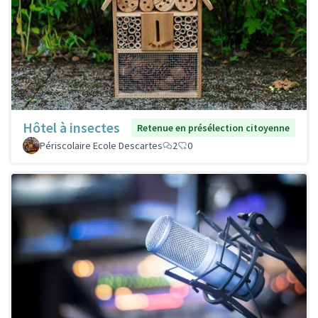
Hôtel à insectes
Retenue en présélection citoyenne
Périscolaire Ecole Descartes
2
0