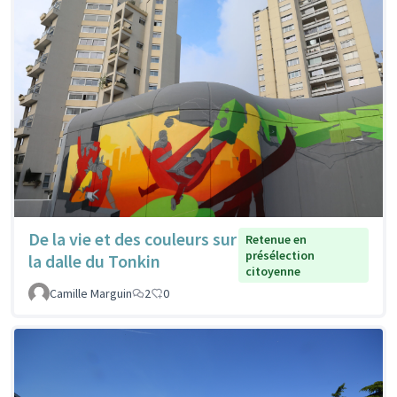
De la vie et des couleurs sur
Retenue en
présélection
la dalle du Tonkin
citoyenne
Camille Marguin
2
0