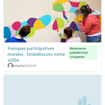
Fresques participatives
Retenue en
présélection
murales : Embellissons notre
citoyenne
vi(ll)e
Amad'art
2
0