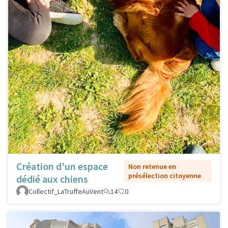
Création d'un espace
Non retenue en
présélection citoyenne
dédié aux chiens
Collectif_LaTruffeAuVent
14
0