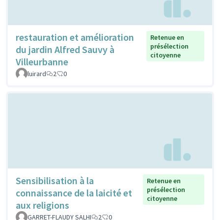
restauration et amélioration
Retenue en
présélection
du jardin Alfred Sauvy à
citoyenne
Villeurbanne
luirard
2
0
Sensibilisation à la
Retenue en
présélection
connaissance de la laicité et
citoyenne
aux religions
GARRET-FLAUDY SALHI
2
0