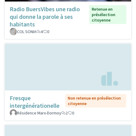
Radio BuersVibes une radio
Retenue en
présélection
qui donne la parole à ses
citoyenne
habitants
COL SONIA
4
0
Fresque
Non retenue en présélection
citoyenne
intergénérationelle
Résidence Marx-Dormoy
2
0