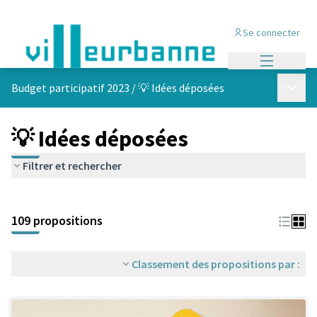
Se connecter
Menu princi
Menu p
Budget participatif 2023
/
💡 Idées déposées
💡 Idées déposées
Filtrer et rechercher
Passer la carte
Leaflet
|
©
OpenStreetMap
contributors
L'élément suivant est une carte qui présente les éléments de cet
+
109 propositions
−
Classement des propositions par :