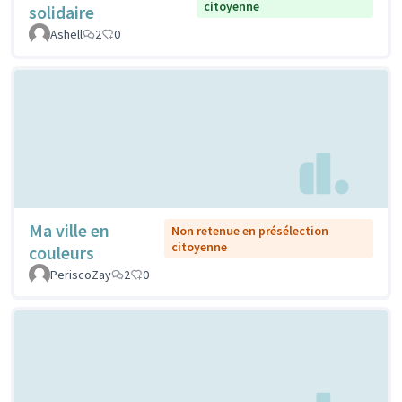
citoyenne
solidaire
Ashell
2
0
Ma ville en
Non retenue en présélection
citoyenne
couleurs
PeriscoZay
2
0