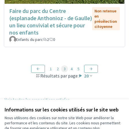
Faire du parc du Centre
Non retenue
en
(esplanade Anthonioz - de Gaulle)
présélection
un lieu convivial et sécure pour
citoyenne
nos enfants
Enfants du parc
2
0
1
2
3
4
5
Résultats par page :
20
Voir toutes les propositions retirées
Informations sur les cookies utilisés sur le site web
Nous utilisons des cookies sur notre site Web pour améliorer la
Conditions d'utilisation
performance et les contenus du site. Les cookies nous permettent
Paramètres des cookies
de fournir une expérience utilisateur et un contenu plus