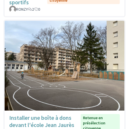
citoyenne
sportifs
RONZY
2
0
Installer une boîte à dons
Retenue en
présélection
devant l'école Jean Jaurès
citoyenne