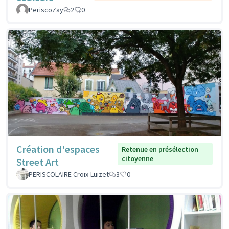
PeriscoZay
2
0
Création d'espaces
Retenue en présélection
citoyenne
Street Art
PERISCOLAIRE Croix-Luizet
3
0