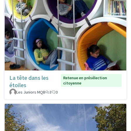
La tête dans les
Retenue en présélection
citoyenne
étoiles
Les Juniors MQB
3
0