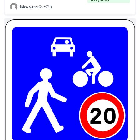
Claire Verni
2
0