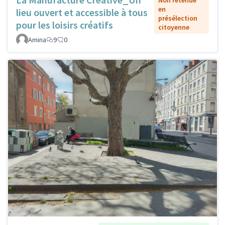
Non retenue
en
lieu ouvert et accessible à tous
présélection
pour les loisirs créatifs
citoyenne
Amina
9
0