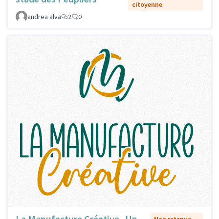
citoyenne
andrea alva
2
0
La Manufacture Créative_Un