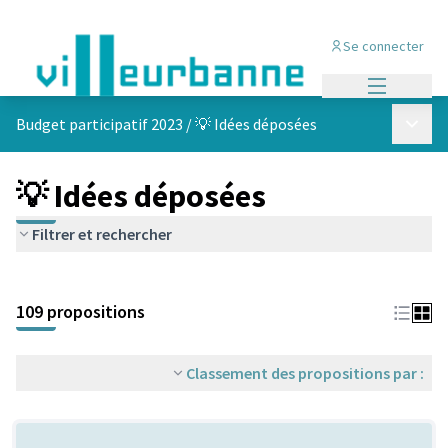
Se connecter
Menu princi
Menu p
Budget participatif 2023
/
💡 Idées déposées
💡 Idées déposées
Filtrer et rechercher
Passer la carte
Leaflet
|
©
OpenStreetMap
contributors
L'élément suivant est une carte qui présente les éléments de cet
+
109 propositions
−
Classement des propositions par :