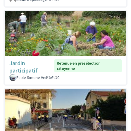
Jardin
Retenue en présélection
citoyenne
participatif
Ecole Simone Veil
6
0