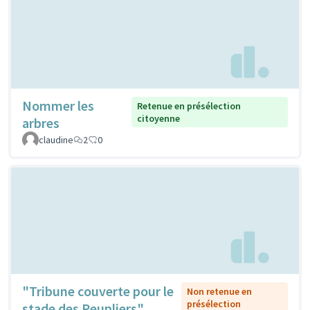
Nommer les
Retenue en présélection
citoyenne
arbres
claudine
2
0
"Tribune couverte pour le
Non retenue en
présélection
stade des Peupliers"