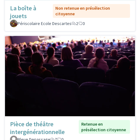
La boîte à
Non retenue en présélection
citoyenne
jouets
Périscolaire Ecole Descartes
2
0
Pièce de théâtre
Retenue en
présélection citoyenne
intergénérationnelle
Bleue Depassage
7
0