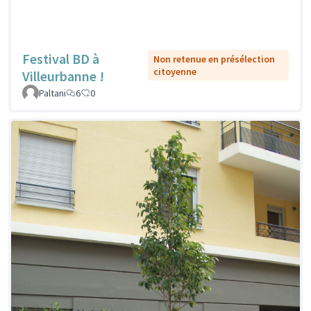
Festival BD à
Non retenue en présélection
citoyenne
Villeurbanne !
Paltani
6
0