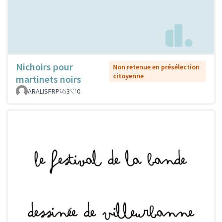
Nichoirs pour
Non retenue en présélection
citoyenne
martinets noirs
ARALISFRP
3
0