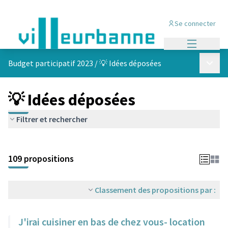
Se connecter
Menu princi
Menu p
Budget participatif 2023
/
💡 Idées déposées
💡 Idées déposées
Filtrer et rechercher
Passer la carte
Leaflet
|
©
OpenStreetMap
contributors
L'élément suivant est une carte qui présente les éléments de cet
+
109 propositions
−
Classement des propositions par :
J'irai cuisiner en bas de chez vous- location