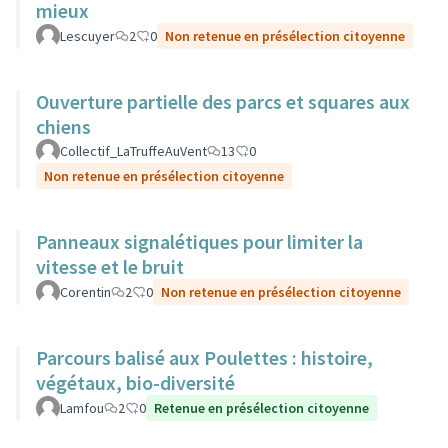
mieux
Lescuyer
2
0
Non retenue en présélection citoyenne
Ouverture partielle des parcs et squares aux
chiens
Collectif_LaTruffeAuVent
13
0
Non retenue en présélection citoyenne
Panneaux signalétiques pour limiter la
vitesse et le bruit
Corentin
2
0
Non retenue en présélection citoyenne
Parcours balisé aux Poulettes : histoire,
végétaux, bio-diversité
Lamfou
2
0
Retenue en présélection citoyenne