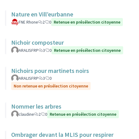
Nature en Vill’eurbanne
FNE Rhone
2
0
Retenue en présélection citoyenne
Nichoir composteur
ARALISFRP
3
0
Retenue en présélection citoyenne
Nichoirs pour martinets noirs
ARALISFRP
3
0
Non retenue en présélection citoyenne
Nommer les arbres
claudine
2
0
Retenue en présélection citoyenne
Ombrager devant la MLIS pour respirer