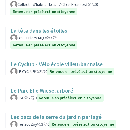
Collectif d'habitant.e.s TZC Les Brosses
1
0
Retenue en présélection citoyenne
La tête dans les étoiles
Les Juniors MQB
3
0
Retenue en présélection citoyenne
Le Cyclub - Vélo école villeurbannaise
LE CYCLUB
2
0
Retenue en présélection citoyenne
Le Parc Elie Wiesel arboré
DSC
2
0
Retenue en présélection citoyenne
Les bacs de la serre du jardin partagé
PeriscoZay
3
0
Retenue en présélection citoyenne