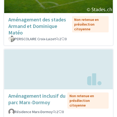
Aménagement des stades
Non retenue en
présélection
Armand et Dominique
citoyenne
Matéo
PERISCOLAIRE Croix-Luizet
2
0
Aménagement inclusif du
Non retenue en
présélection
parc Marx-Dormoy
citoyenne
Résidence Marx-Dormoy
2
0