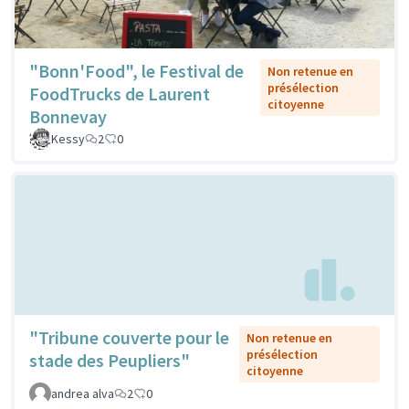
"Bonn'Food", le Festival de
Non retenue en
présélection
FoodTrucks de Laurent
citoyenne
Bonnevay
Kessy
2
0
"Tribune couverte pour le
Non retenue en
présélection
stade des Peupliers"
citoyenne
andrea alva
2
0