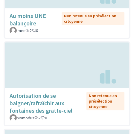
Au moins UNE
Non retenue en présélection
citoyenne
balançoire
Imen
2
0
Autorisation de se
Non retenue en
présélection
baigner/rafraîchir aux
citoyenne
fontaines des gratte-ciel
Momodus
2
0