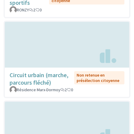
citoyenne
sportifs
RONZY
2
0
Circuit urbain (marche,
Non retenue en
présélection citoyenne
parcours fléché)
Résidence Marx-Dormoy
2
0