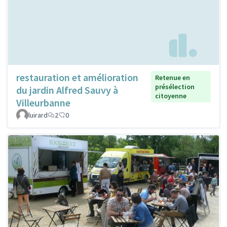
restauration et amélioration
Retenue en
présélection
du jardin Alfred Sauvy à
citoyenne
Villeurbanne
luirard
2
0