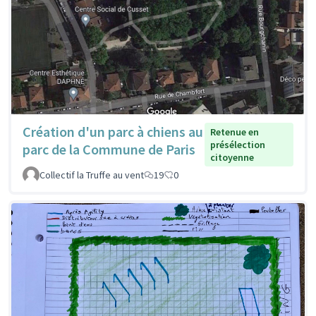
Création d'un parc à chiens au
Retenue en
présélection
parc de la Commune de Paris
citoyenne
Collectif la Truffe au vent
19
0