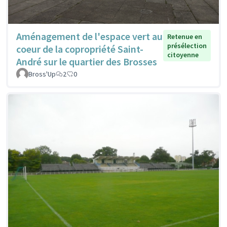
Aménagement de l'espace vert au
Retenue en
présélection
coeur de la copropriété Saint-
citoyenne
André sur le quartier des Brosses
Bross'Up
2
0