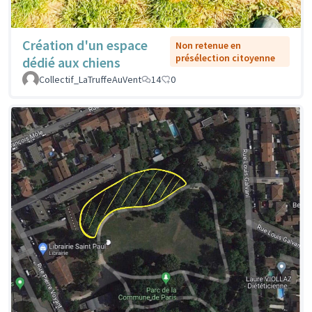
Création d'un espace
Non retenue en
présélection citoyenne
dédié aux chiens
Collectif_LaTruffeAuVent
14
0