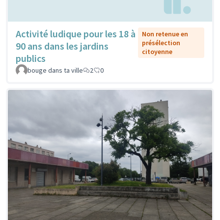
Activité ludique pour les 18 à
Non retenue en
présélection
90 ans dans les jardins
citoyenne
publics
bouge dans ta ville
2
0