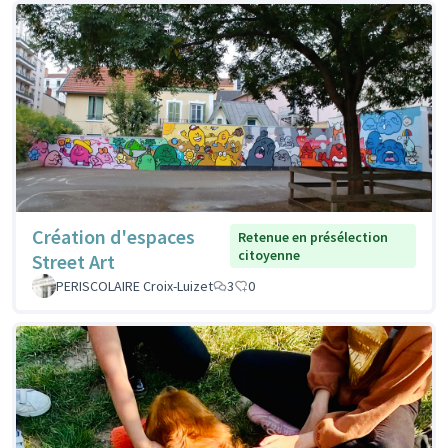
Création d'espaces
Retenue en présélection
citoyenne
Street Art
PERISCOLAIRE Croix-Luizet
3
0