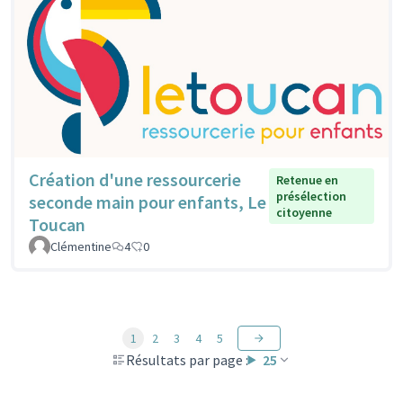
Création d'une ressourcerie
Retenue en
présélection
seconde main pour enfants, Le
citoyenne
Toucan
Clémentine
4
0
1
2
3
4
5
Résultats par page :
25