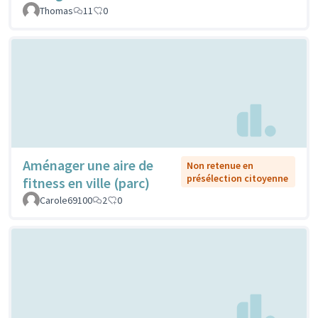
Thomas
11
0
Aménager une aire de
Non retenue en
présélection citoyenne
fitness en ville (parc)
Carole69100
2
0