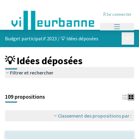
Se connecter
Menu princi
Menu p
Budget participatif 2023
/
💡 Idées déposées
💡 Idées déposées
Filtrer et rechercher
Passer la carte
Leaflet
|
©
OpenStreetMap
contributors
L'élément suivant est une carte qui présente les éléments de cet
+
109 propositions
−
Classement des propositions par :