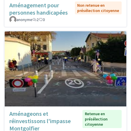
Aménagement pour
Non retenue en
présélection citoyenne
personnes handicapées
anonyme
2
0
Aménageons et
Retenue en
présélection
réinvestissons l'impasse
citoyenne
Montgolfier