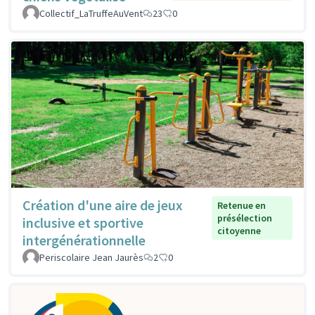
Collectif_LaTruffeAuVent
23
0
Création d'une aire de jeux
Retenue en
présélection
inclusive et sportive
citoyenne
intergénérationnelle
Periscolaire Jean Jaurès
2
0