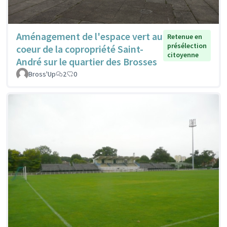
Aménagement de l'espace vert au
Retenue en
présélection
coeur de la copropriété Saint-
citoyenne
André sur le quartier des Brosses
Bross'Up
2
0