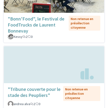
"Bonn'Food", le Festival de
Non retenue en
présélection
FoodTrucks de Laurent
citoyenne
Bonnevay
Kessy
2
0
"Tribune couverte pour le
Non retenue en
présélection
stade des Peupliers"
citoyenne
andrea alva
2
0