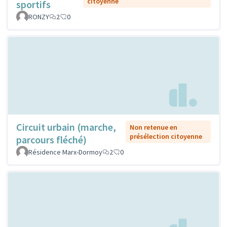
citoyenne
sportifs
RONZY
2
0
Circuit urbain (marche,
Non retenue en
présélection citoyenne
parcours fléché)
Résidence Marx-Dormoy
2
0