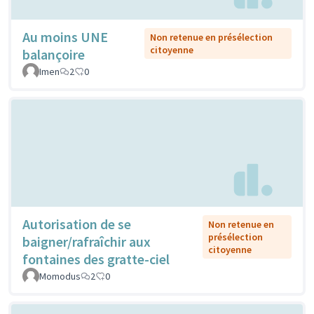
Au moins UNE
Non retenue en présélection
citoyenne
balançoire
Imen
2
0
Autorisation de se
Non retenue en
présélection
baigner/rafraîchir aux
citoyenne
fontaines des gratte-ciel
Momodus
2
0