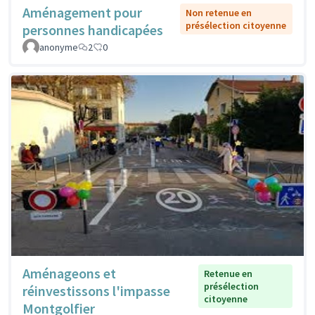
Aménagement pour
Non retenue en
présélection citoyenne
personnes handicapées
anonyme
2
0
Aménageons et
Retenue en
présélection
réinvestissons l'impasse
citoyenne
Montgolfier