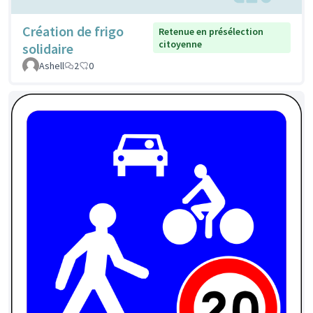
Création de frigo
Retenue en présélection
citoyenne
solidaire
Ashell
2
0