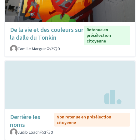
De la vie et des couleurs sur
Retenue en
présélection
la dalle du Tonkin
citoyenne
Camille Marguin
2
0
Derrière les
Non retenue en présélection
citoyenne
noms
Judib Loach
2
0