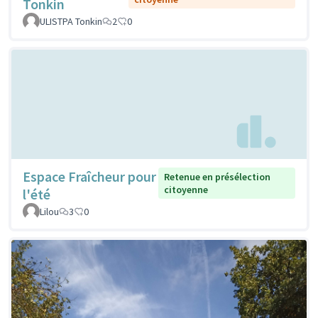
Tonkin
ULISTPA Tonkin
2
0
Espace Fraîcheur pour
Retenue en présélection
citoyenne
l'été
Lilou
3
0