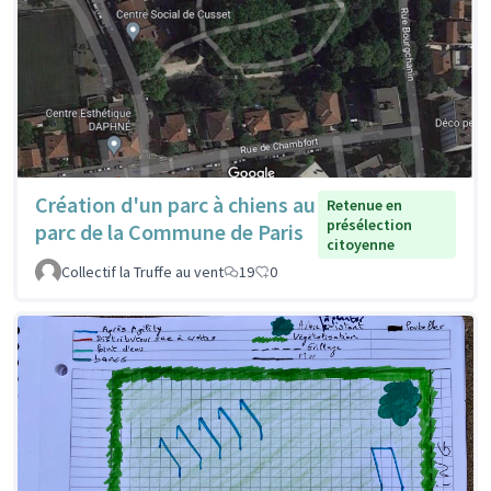
Création d'un parc à chiens au
Retenue en
présélection
parc de la Commune de Paris
citoyenne
Collectif la Truffe au vent
19
0