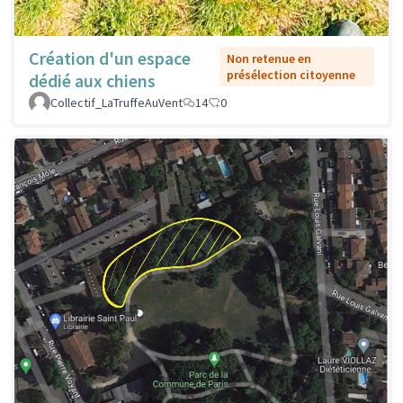
Création d'un espace
Non retenue en
présélection citoyenne
dédié aux chiens
Collectif_LaTruffeAuVent
14
0