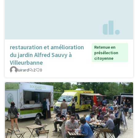
restauration et amélioration
Retenue en
présélection
du jardin Alfred Sauvy à
citoyenne
Villeurbanne
luirard
2
0