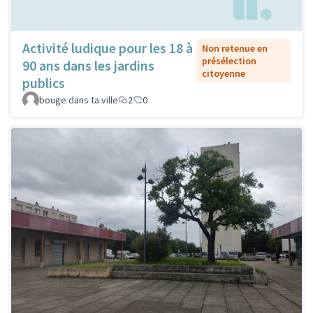
Activité ludique pour les 18 à
Non retenue en
présélection
90 ans dans les jardins
citoyenne
publics
bouge dans ta ville
2
0