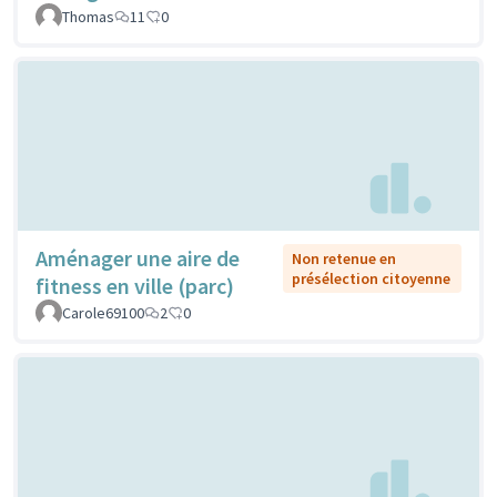
Thomas
11
0
Aménager une aire de
Non retenue en
présélection citoyenne
fitness en ville (parc)
Carole69100
2
0