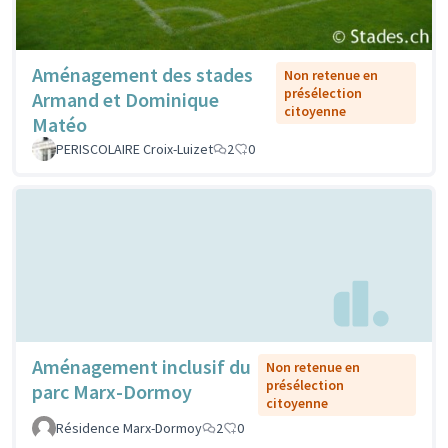
Aménagement des stades
Non retenue en
présélection
Armand et Dominique
citoyenne
Matéo
PERISCOLAIRE Croix-Luizet
2
0
Aménagement inclusif du
Non retenue en
présélection
parc Marx-Dormoy
citoyenne
Résidence Marx-Dormoy
2
0