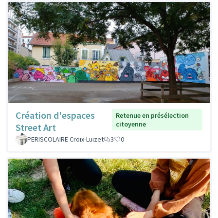
Création d'espaces
Retenue en présélection
citoyenne
Street Art
PERISCOLAIRE Croix-Luizet
3
0