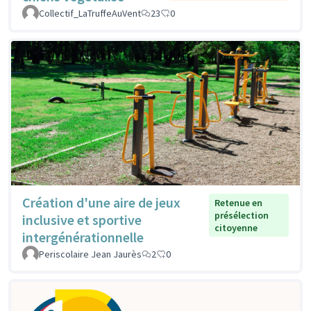
Collectif_LaTruffeAuVent
23
0
Création d'une aire de jeux
Retenue en
présélection
inclusive et sportive
citoyenne
intergénérationnelle
Periscolaire Jean Jaurès
2
0