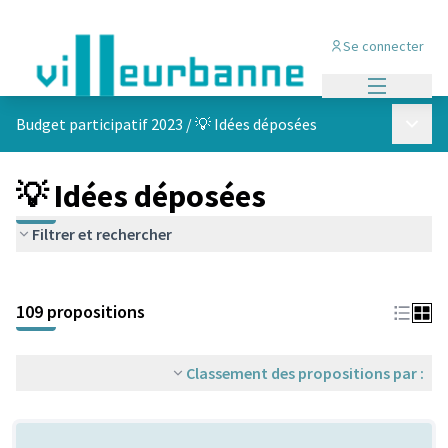
Se connecter
Menu princi
Menu p
Budget participatif 2023
/
💡 Idées déposées
💡 Idées déposées
Filtrer et rechercher
Passer la carte
Leaflet
|
©
OpenStreetMap
contributors
L'élément suivant est une carte qui présente les éléments de cet
+
109 propositions
−
Classement des propositions par :