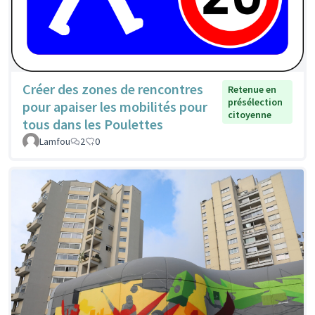
Créer des zones de rencontres
Retenue en
présélection
pour apaiser les mobilités pour
citoyenne
tous dans les Poulettes
Lamfou
2
0