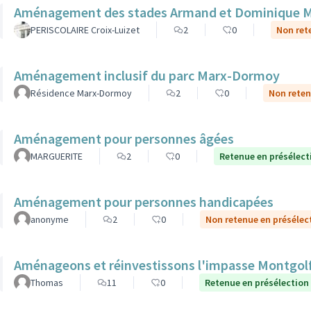
Aménagement des stades Armand et Dominique 
PERISCOLAIRE Croix-Luizet
2
0
Non ret
Aménagement inclusif du parc Marx-Dormoy
Résidence Marx-Dormoy
2
0
Non reten
Aménagement pour personnes âgées
MARGUERITE
2
0
Retenue en présélect
Aménagement pour personnes handicapées
anonyme
2
0
Non retenue en présélec
Aménageons et réinvestissons l'impasse Montgolf
Thomas
11
0
Retenue en présélection