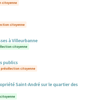
n citoyenne
ection citoyenne
sses à Villeurbanne
élection citoyenne
ns publics
 présélection citoyenne
priété Saint-André sur le quartier des
 citoyenne