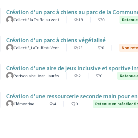
Création d'un parc à chiens au parc de la Commune
Collectif la Truffe au vent
19
0
Retenue
Création d'un parc à chiens végétalisé
Collectif_LaTruffeAuVent
23
0
Non rete
Création d'une aire de jeux inclusive et sportive i
Periscolaire Jean Jaurès
2
0
Retenue e
Création d'une ressourcerie seconde main pour e
Clémentine
4
0
Retenue en présélecti