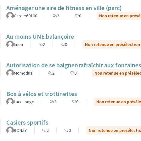
Aménager une aire de fitness en ville (parc)
Carole69100
2
0
Non retenue en présé
Au moins UNE balançoire
Imen
2
0
Non retenue en présélection
Autorisation de se baigner/rafraîchir aux fontaines
Momodus
2
0
Non retenue en préséle
Box à vélos et trottinettes
Lacollonge
2
0
Non retenue en présél
Casiers sportifs
RONZY
2
0
Non retenue en présélecti