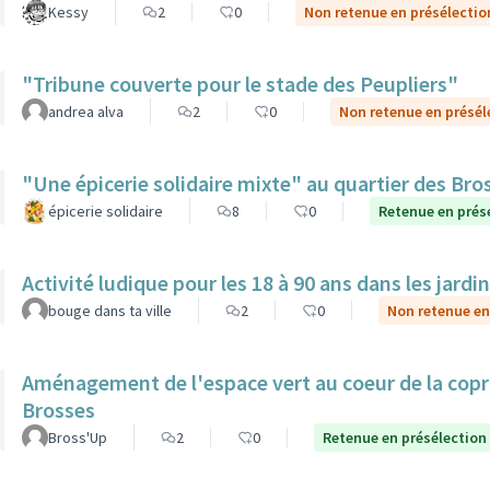
Kessy
2
0
Non retenue en présélectio
"Tribune couverte pour le stade des Peupliers"
andrea alva
2
0
Non retenue en présél
"Une épicerie solidaire mixte" au quartier des Bro
épicerie solidaire
8
0
Retenue en prés
Activité ludique pour les 18 à 90 ans dans les jardi
bouge dans ta ville
2
0
Non retenue en
Aménagement de l'espace vert au coeur de la copro
Brosses
Bross'Up
2
0
Retenue en présélection