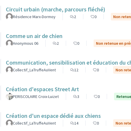
Circuit urbain (marche, parcours fléché)
Résidence Marx-Dormoy
2
0
Non reten
Comme un air de chien
Anonymous 06
2
0
Non retenue en pré
Communication, sensibilisation et éducation du ch
Collectif_LaTruffeAuVent
12
0
Non rete
Création d'espaces Street Art
PERISCOLAIRE Croix-Luizet
3
0
Retenue
Création d'un espace dédié aux chiens
Collectif_LaTruffeAuVent
14
0
Non rete