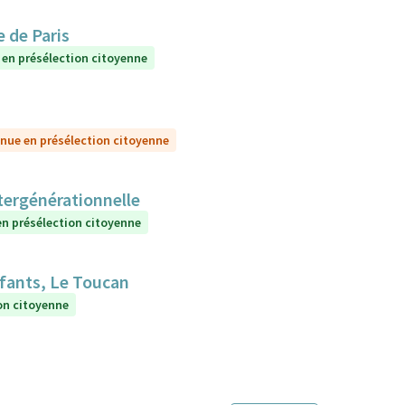
 de Paris
 en présélection citoyenne
nue en présélection citoyenne
ntergénérationnelle
n présélection citoyenne
nfants, Le Toucan
on citoyenne