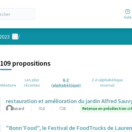
Aide
Menu utilisateur
 2023
/
 la carte
 suivant est une carte qui présente les éléments de cette page comm
109 propositions
Les plus
A-Z
Z-A (alphabétique
Aléatoire
récentes
(alphabétique)
inverse)
restauration et amélioration du jardin Alfred Sauv
luirard
2
0
Retenue en présélection c
"Bonn'Food", le Festival de FoodTrucks de Laure