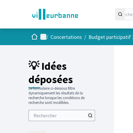
Accueil
Menu principal
/
Concertations
/
Budget participatif
Passer
L'élément
+
−
💡 Idées
déposées
Le formulaire ci-dessous filtre
dynamiquement les résultats de la
recherche lorsque les conditions de
recherche sont modifiées.