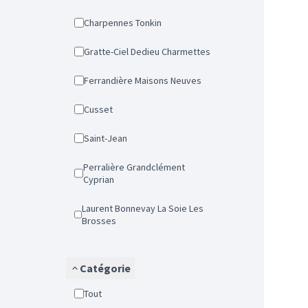
Charpennes Tonkin
Gratte-Ciel Dedieu Charmettes
Ferrandière Maisons Neuves
Cusset
Saint-Jean
Perralière Grandclément
Cyprian
Laurent Bonnevay La Soie Les
Brosses
Catégorie
Tout