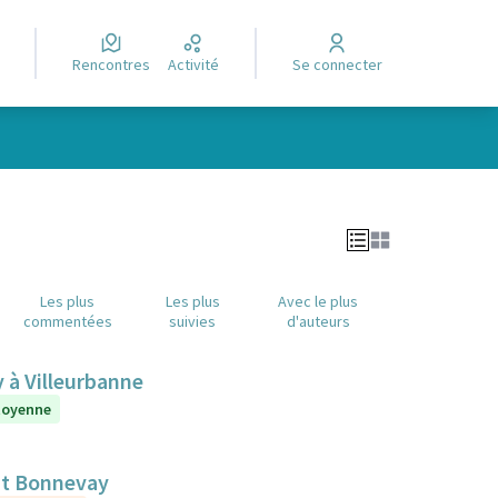
Rencontres
Activité
Se connecter
Leaflet
|
©
OpenStreetMap
contributors
e des points de carte. L'élément peut être utilisé avec un lecteur
Les plus
Les plus
Avec le plus
commentées
suivies
d'auteurs
y à Villeurbanne
itoyenne
nt Bonnevay