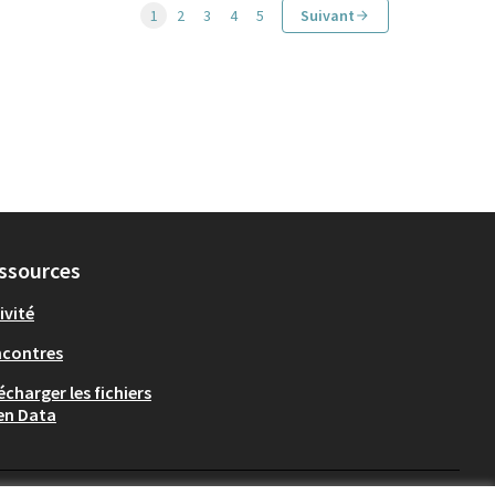
1
2
3
4
5
Suivant
ssources
ivité
ncontres
écharger les fichiers
en Data