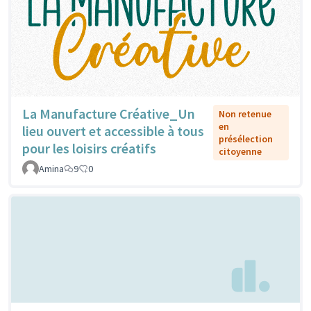
La Manufacture Créative_Un
Non retenue
en
lieu ouvert et accessible à tous
présélection
pour les loisirs créatifs
citoyenne
Amina
9
0