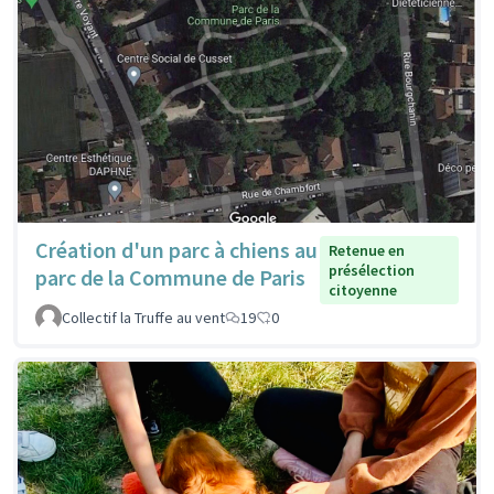
Création d'un parc à chiens au
Retenue en
présélection
parc de la Commune de Paris
citoyenne
Collectif la Truffe au vent
19
0