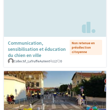
Communication,
Non retenue en
présélection
sensibilisation et éducation
citoyenne
du chien en ville
Collectif_LaTruffeAuVent
12
0