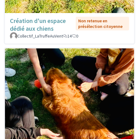
Création d'un espace
Non retenue en
présélection citoyenne
dédié aux chiens
Collectif_LaTruffeAuVent
14
0