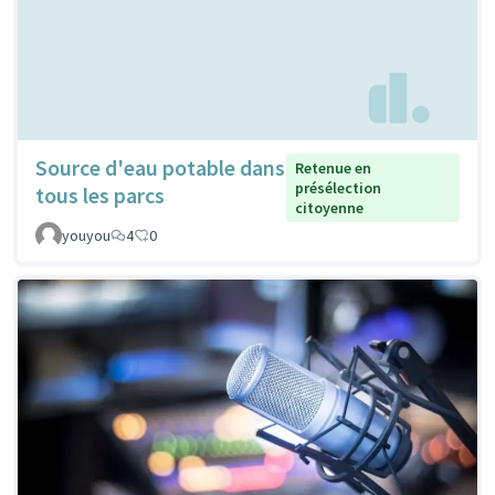
Source d'eau potable dans
Retenue en
présélection
tous les parcs
citoyenne
youyou
4
0