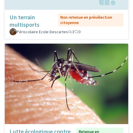
Un terrain
Non retenue en présélection
citoyenne
multisports
Périscolaire Ecole Descartes
3
0
Lutte écologique contre
Retenue en