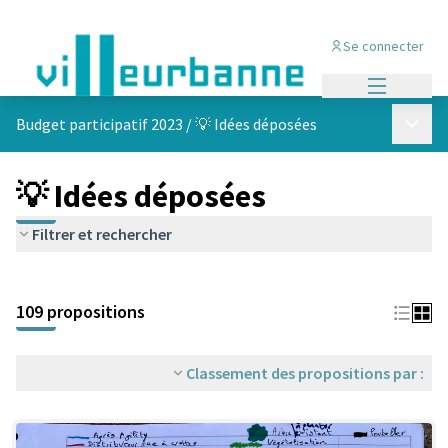
Se connecter
Menu princi
Menu p
Budget participatif 2023
/
💡 Idées déposées
💡 Idées déposées
Filtrer et rechercher
Passer la carte
Leaflet
|
©
OpenStreetMap
contributors
L'élément suivant est une carte qui présente les éléments de cet
+
109 propositions
−
Classement des propositions par :