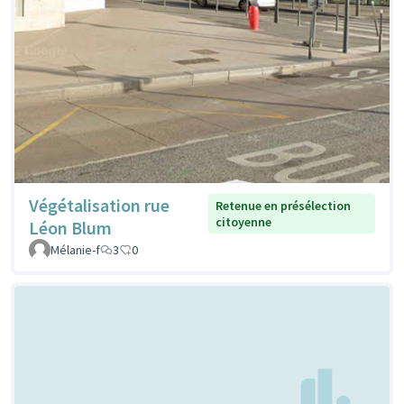
Végétalisation rue
Retenue en présélection
citoyenne
Léon Blum
Mélanie-f
3
0