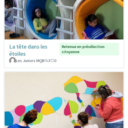
La tête dans les
Retenue en présélection
citoyenne
étoiles
Les Juniors MQB
3
0