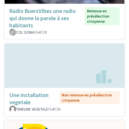
Radio BuersVibes une radio
Retenue en
présélection
qui donne la parole à ses
citoyenne
habitants
COL SONIA
4
0
Une installation
Non retenue en présélection
citoyenne
vegetale
TIMELINE VEGETALE
4
0