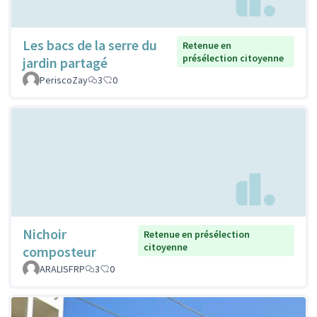
Les bacs de la serre du
Retenue en
présélection citoyenne
jardin partagé
PeriscoZay
3
0
Nichoir
Retenue en présélection
citoyenne
composteur
ARALISFRP
3
0