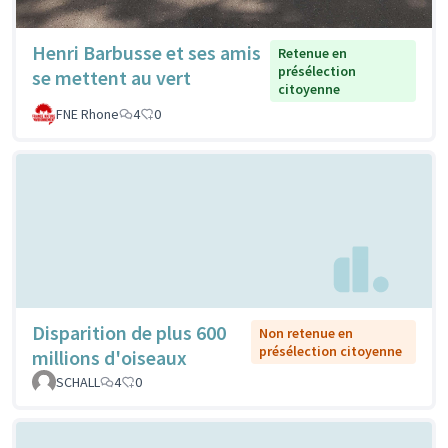
Henri Barbusse et ses amis
Retenue en
présélection
se mettent au vert
citoyenne
FNE Rhone
4
0
Disparition de plus 600
Non retenue en
présélection citoyenne
millions d'oiseaux
SCHALL
4
0