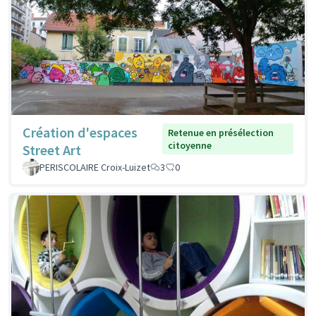
Création d'espaces
Retenue en présélection
citoyenne
Street Art
PERISCOLAIRE Croix-Luizet
3
0