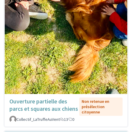
Ouverture partielle des
Non retenue en
présélection
parcs et squares aux chiens
citoyenne
Collectif_LaTruffeAuVent
13
0