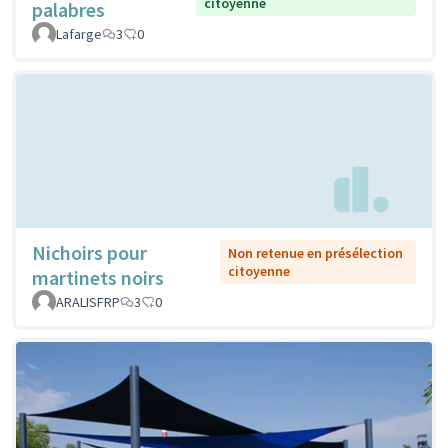
citoyenne
palabres
Lafarge
3
0
Nichoirs pour
Non retenue en présélection
citoyenne
martinets noirs
ARALISFRP
3
0