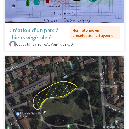
Création d'un parc à
Non retenue en
présélection citoyenne
chiens végétalisé
Collectif_LaTruffeAuVent
23
0