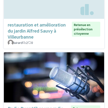
restauration et amélioration
Retenue en
présélection
du jardin Alfred Sauvy à
citoyenne
Villeurbanne
luirard
2
0