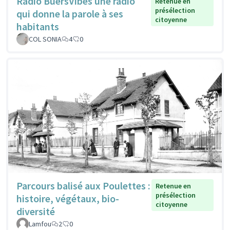
Radio BuersVibes une radio
Retenue en
présélection
qui donne la parole à ses
citoyenne
habitants
COL SONIA
4
0
Parcours balisé aux Poulettes :
Retenue en
présélection
histoire, végétaux, bio-
citoyenne
diversité
Lamfou
2
0