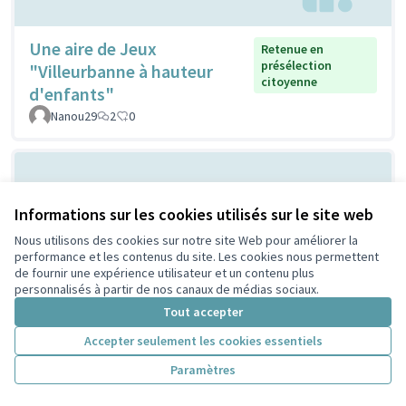
Une aire de Jeux
Retenue en
présélection
"Villeurbanne à hauteur
citoyenne
d'enfants"
Nanou29
2
0
Informations sur les cookies utilisés sur le site web
Nous utilisons des cookies sur notre site Web pour améliorer la
performance et les contenus du site. Les cookies nous permettent
de fournir une expérience utilisateur et un contenu plus
personnalisés à partir de nos canaux de médias sociaux.
Circuit urbain (marche,
Tout accepter
Non retenue en
présélection citoyenne
parcours fléché)
Accepter seulement les cookies essentiels
Résidence Marx-Dormoy
2
0
Paramètres