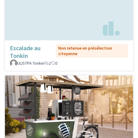
Escalade au
Non retenue en présélection
citoyenne
Tonkin
ULISTPA Tonkin
2
0