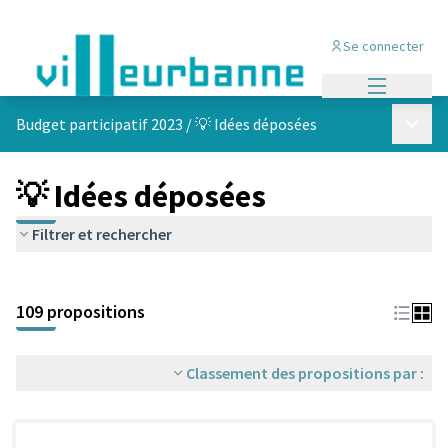
Se connecter
Menu princi
Menu p
Budget participatif 2023
/
💡 Idées déposées
💡 Idées déposées
Filtrer et rechercher
Passer la carte
Leaflet
|
©
OpenStreetMap
contributors
L'élément suivant est une carte qui présente les éléments de cet
+
109 propositions
−
Classement des propositions par :