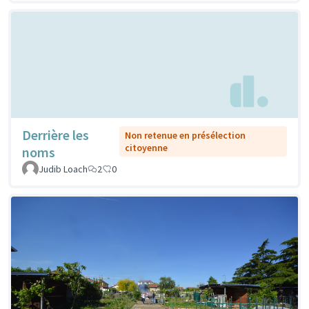
Derrière les
Non retenue en présélection
citoyenne
noms
Judib Loach
2
0