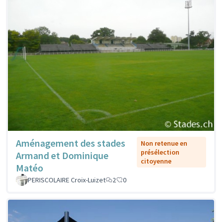
Aménagement des stades
Non retenue en
présélection
Armand et Dominique
citoyenne
Matéo
PERISCOLAIRE Croix-Luizet
2
0