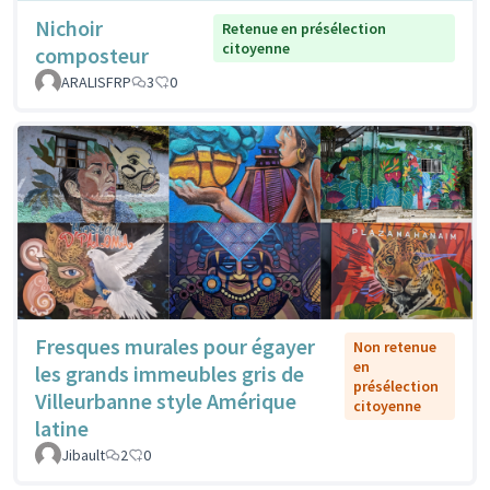
Nichoir
Retenue en présélection
citoyenne
composteur
ARALISFRP
3
0
Fresques murales pour égayer
Non retenue
en
les grands immeubles gris de
présélection
Villeurbanne style Amérique
citoyenne
latine
Jibault
2
0