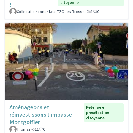
citoyenne
!
Collectif d'habitant.e.s TZC Les Brosses
1
0
Aménageons et
Retenue en
présélection
réinvestissons l'impasse
citoyenne
Montgolfier
Thomas
11
0