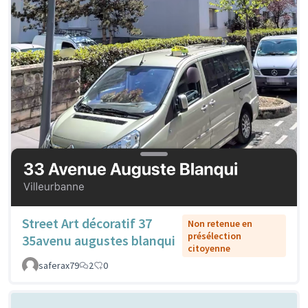
Street Art décoratif 37
Non retenue en
présélection
35avenu augustes blanqui
citoyenne
saferax79
2
0