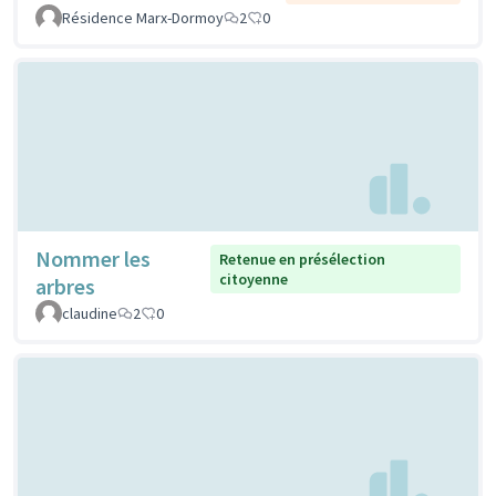
Résidence Marx-Dormoy
2
0
Nommer les
Retenue en présélection
citoyenne
arbres
claudine
2
0