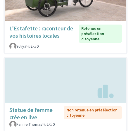
L'Estafette : raconteur de
Retenue en
présélection
vos histoires locales
citoyenne
Yuliya
2
0
Statue de femme
Non retenue en présélection
citoyenne
crée en live
Fannie Thomas
2
0