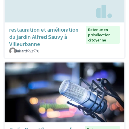
restauration et amélioration
Retenue en
présélection
du jardin Alfred Sauvy à
citoyenne
Villeurbanne
luirard
2
0