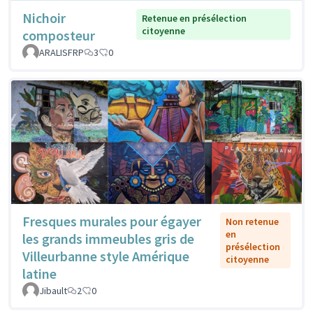
Nichoir
Retenue en présélection
citoyenne
composteur
ARALISFRP
3
0
Fresques murales pour égayer
Non retenue
en
les grands immeubles gris de
présélection
Villeurbanne style Amérique
citoyenne
latine
Jibault
2
0