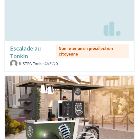
Escalade au
Non retenue en présélection
citoyenne
Tonkin
ULISTPA Tonkin
2
0