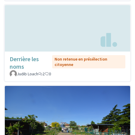
Derrière les
Non retenue en présélection
citoyenne
noms
Judib Loach
2
0