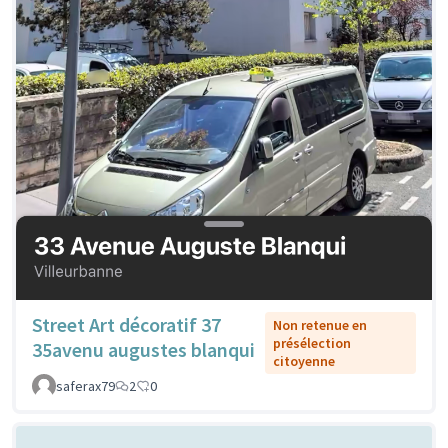
Street Art décoratif 37
Non retenue en
présélection
35avenu augustes blanqui
citoyenne
saferax79
2
0