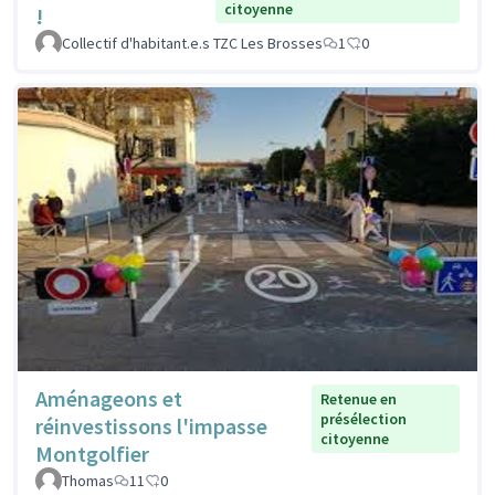
citoyenne
!
Collectif d'habitant.e.s TZC Les Brosses
1
0
Aménageons et
Retenue en
présélection
réinvestissons l'impasse
citoyenne
Montgolfier
Thomas
11
0