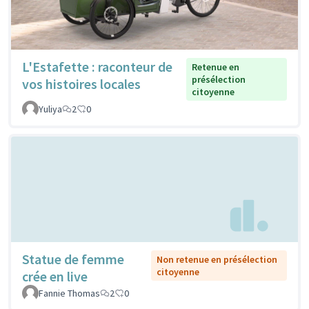
L'Estafette : raconteur de
Retenue en
présélection
vos histoires locales
citoyenne
Yuliya
2
0
Statue de femme
Non retenue en présélection
citoyenne
crée en live
Fannie Thomas
2
0