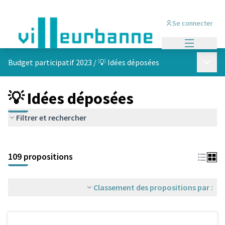
Se connecter
Menu princi
Menu p
Budget participatif 2023
/
💡 Idées déposées
💡 Idées déposées
Filtrer et rechercher
Passer la carte
Leaflet
|
©
OpenStreetMap
contributors
L'élément suivant est une carte qui présente les éléments de cet
+
109 propositions
−
Classement des propositions par :