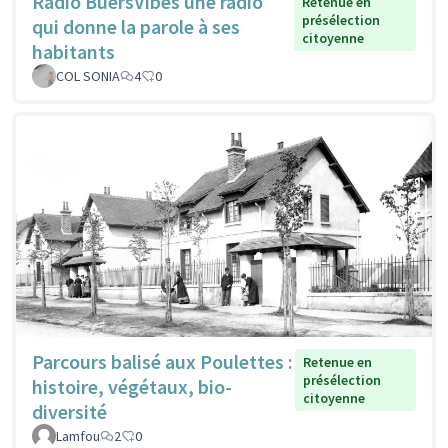
Radio BuersVibes une radio
Retenue en
présélection
qui donne la parole à ses
citoyenne
habitants
COL SONIA
4
0
Parcours balisé aux Poulettes :
Retenue en
présélection
histoire, végétaux, bio-
citoyenne
diversité
Lamfou
2
0