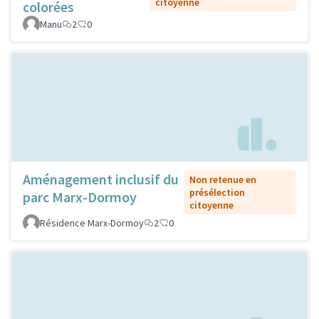
citoyenne
colorées
Manu
2
0
Aménagement inclusif du
Non retenue en
présélection
parc Marx-Dormoy
citoyenne
Résidence Marx-Dormoy
2
0