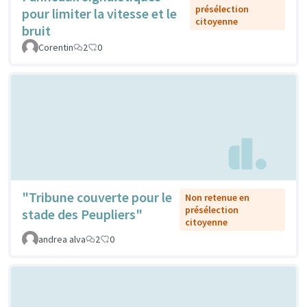
présélection
pour limiter la vitesse et le
citoyenne
bruit
Corentin
2
0
"Tribune couverte pour le
Non retenue en
présélection
stade des Peupliers"
citoyenne
andrea alva
2
0