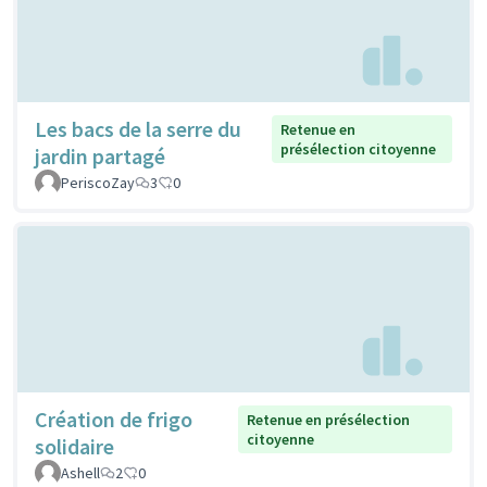
Les bacs de la serre du
Retenue en
présélection citoyenne
jardin partagé
PeriscoZay
3
0
Création de frigo
Retenue en présélection
citoyenne
solidaire
Ashell
2
0