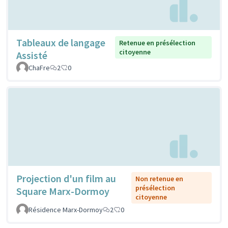
Tableaux de langage
Retenue en présélection
citoyenne
Assisté
ChaFre
2
0
Projection d'un film au
Non retenue en
présélection
Square Marx-Dormoy
citoyenne
Résidence Marx-Dormoy
2
0