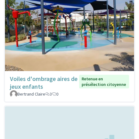
Voiles d'ombrage aires de
Retenue en
présélection citoyenne
jeux enfants
Bertrand Claire
3
0