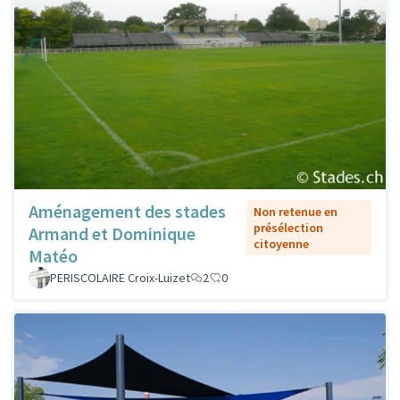
Aménagement des stades
Non retenue en
présélection
Armand et Dominique
citoyenne
Matéo
PERISCOLAIRE Croix-Luizet
2
0