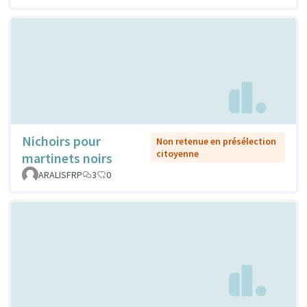
Nichoirs pour
Non retenue en présélection
citoyenne
martinets noirs
ARALISFRP
3
0