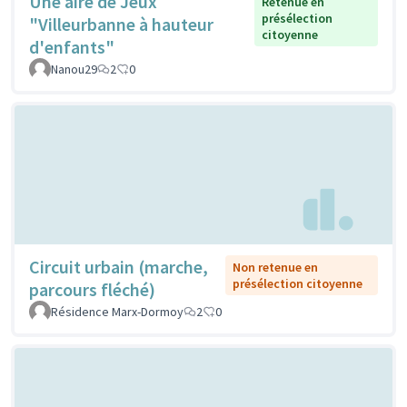
Une aire de Jeux
Retenue en
présélection
"Villeurbanne à hauteur
citoyenne
d'enfants"
Nanou29
2
0
Circuit urbain (marche,
Non retenue en
présélection citoyenne
parcours fléché)
Résidence Marx-Dormoy
2
0