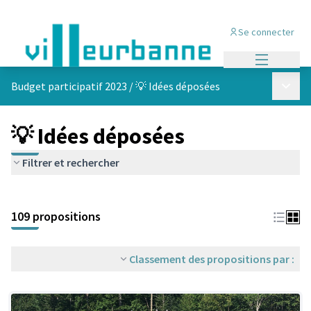
Se connecter
Menu princi
Menu p
Budget participatif 2023
/
💡 Idées déposées
💡 Idées déposées
Filtrer et rechercher
Passer la carte
Leaflet
|
©
OpenStreetMap
contributors
L'élément suivant est une carte qui présente les éléments de cet
+
109 propositions
−
Classement des propositions par :