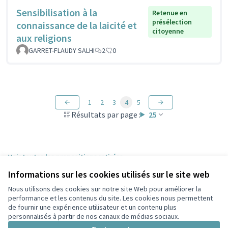
Sensibilisation à la
Retenue en
présélection
connaissance de la laicité et
citoyenne
aux religions
GARRET-FLAUDY SALHI
2
0
1
2
3
4
5
Résultats par page :
25
Voir toutes les propositions retirées
Informations sur les cookies utilisés sur le site web
Nous utilisons des cookies sur notre site Web pour améliorer la
Conditions d'utilisation
performance et les contenus du site. Les cookies nous permettent
Paramètres des cookies
de fournir une expérience utilisateur et un contenu plus
Participez Villeurbanne sur X
Participez Villeurbanne sur Facebook
Participez Villeurbanne sur Instagram
Participez Villeurbanne sur YouTube
personnalisés à partir de nos canaux de médias sociaux.
(Lien externe)
(Lien externe)
(Lien externe)
(Lien externe)