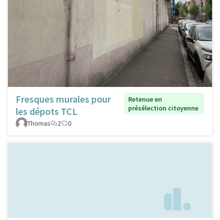
Fresques murales pour
Retenue en
présélection citoyenne
les dépots TCL
Thomas
2
0