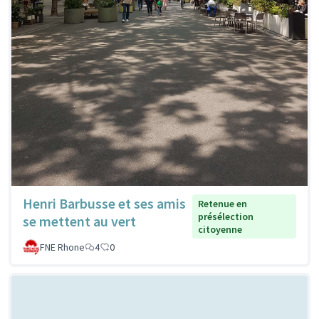
Henri Barbusse et ses amis
Retenue en
présélection
se mettent au vert
citoyenne
FNE Rhone
4
0