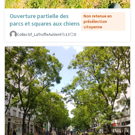
Ouverture partielle des
Non retenue en
présélection
parcs et squares aux chiens
citoyenne
Collectif_LaTruffeAuVent
13
0