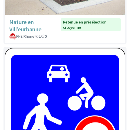
Nature en
Retenue en présélection
citoyenne
Vill’eurbanne
FNE Rhone
2
0