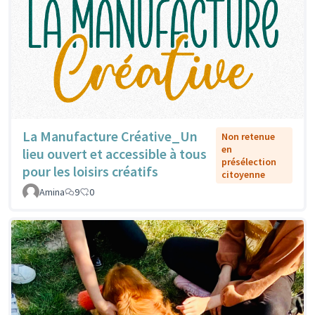
La Manufacture Créative_Un
Non retenue
en
lieu ouvert et accessible à tous
présélection
pour les loisirs créatifs
citoyenne
Amina
9
0