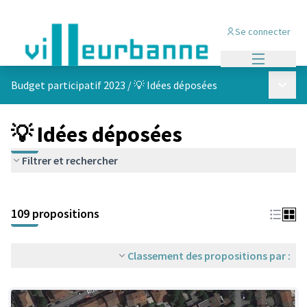
Se connecter
Menu princi
Menu p
Budget participatif 2023
/
💡 Idées déposées
💡 Idées déposées
Filtrer et rechercher
Passer la carte
Leaflet
|
©
OpenStreetMap
contributors
L'élément suivant est une carte qui présente les éléments de cet
+
109 propositions
−
Classement des propositions par :