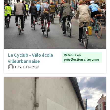
Le Cyclub - Vélo école
Retenue en
présélection citoyenne
villeurbannaise
LE CYCLUB
2
0