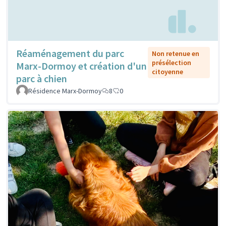
Réaménagement du parc
Non retenue en
présélection
Marx-Dormoy et création d'un
citoyenne
parc à chien
Résidence Marx-Dormoy
8
0