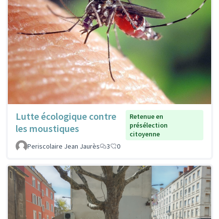
Lutte écologique contre
Retenue en
présélection
les moustiques
citoyenne
Periscolaire Jean Jaurès
3
0