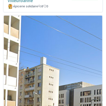
Villeurbanne
épicerie solidaire
8
0