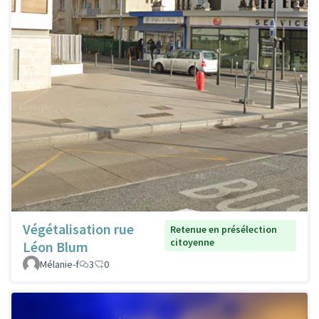
Végétalisation rue
Retenue en présélection
citoyenne
Léon Blum
Mélanie-f
3
0