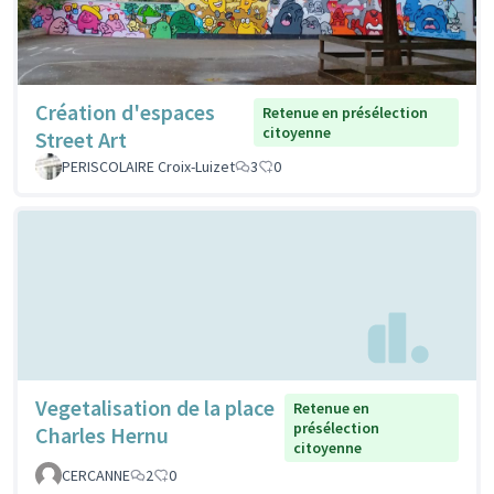
Création d'espaces
Retenue en présélection
citoyenne
Street Art
PERISCOLAIRE Croix-Luizet
3
0
Vegetalisation de la place
Retenue en
présélection
Charles Hernu
citoyenne
CERCANNE
2
0