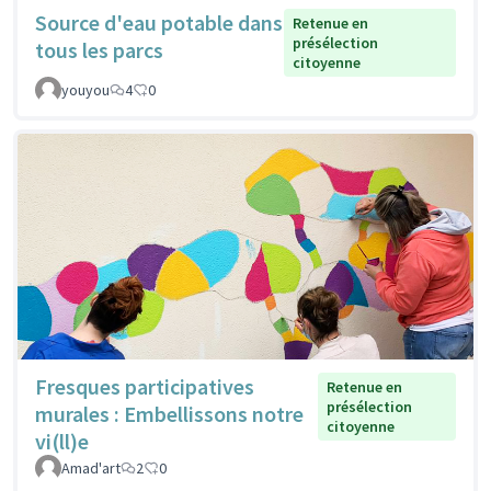
Source d'eau potable dans
Retenue en
présélection
tous les parcs
citoyenne
youyou
4
0
Fresques participatives
Retenue en
présélection
murales : Embellissons notre
citoyenne
vi(ll)e
Amad'art
2
0