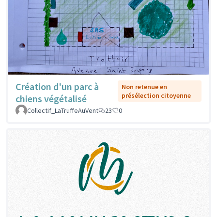
Création d'un parc à
Non retenue en
présélection citoyenne
chiens végétalisé
Collectif_LaTruffeAuVent
23
0