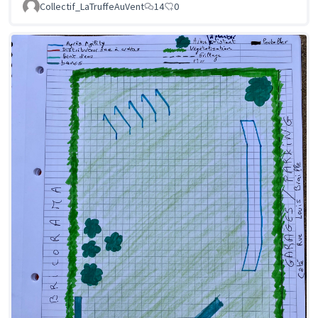
Collectif_LaTruffeAuVent
14
0