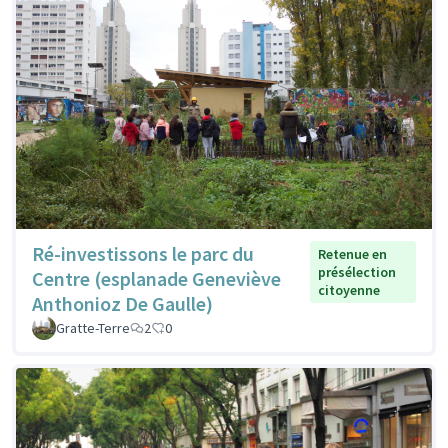
Ré-investissons le parc du
Retenue en
présélection
Centre (esplanade Geneviève
citoyenne
Anthonioz De Gaulle)
Gratte-Terre
2
0