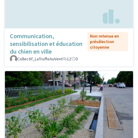
Communication,
Non retenue en
présélection
sensibilisation et éducation
citoyenne
du chien en ville
Collectif_LaTruffeAuVent
12
0