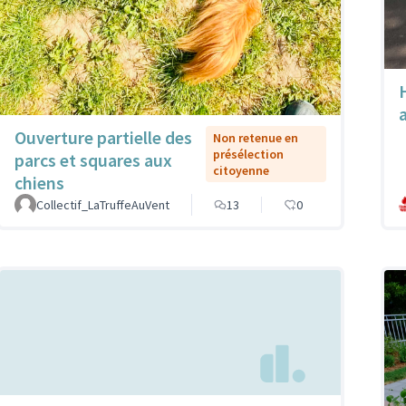
Ouverture partielle des
Non retenue en
présélection
parcs et squares aux
citoyenne
chiens
Collectif_LaTruffeAuVent
13
0