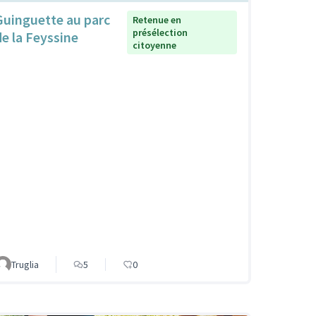
Guinguette au parc
Retenue en
présélection
de la Feyssine
citoyenne
Truglia
5
0