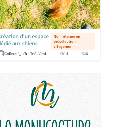
Création d'un espace
Non retenue en
présélection
dédié aux chiens
citoyenne
Collectif_LaTruffeAuVent
14
0