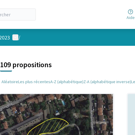
Aide
Menu utilisateur
 2023
/
 la carte
 suivant est une carte qui présente les éléments de cette page comm
109 propositions
Aléatoire
Les plus récentes
A-Z (alphabétique)
Z-A (alphabétique inverse)
L