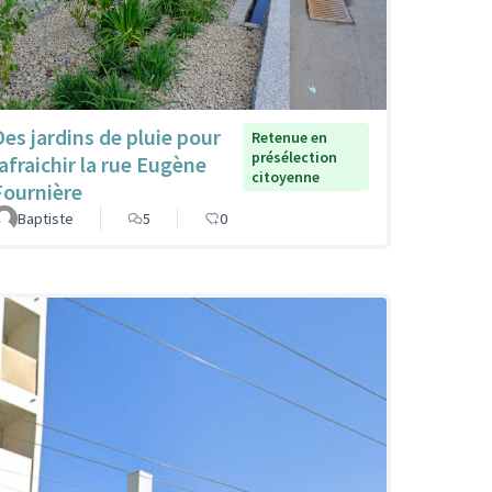
Des jardins de pluie pour
Retenue en
présélection
rafraichir la rue Eugène
citoyenne
Fournière
Baptiste
5
0