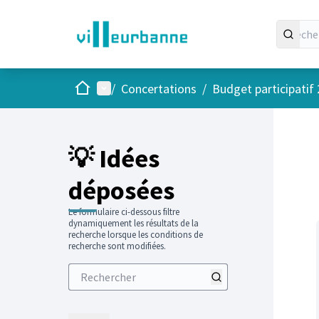
Accueil
Menu principal
/
Concertations
/
Budget participatif
Passer
L'élément
+
−
💡 Idées
déposées
Le formulaire ci-dessous filtre
dynamiquement les résultats de la
recherche lorsque les conditions de
recherche sont modifiées.