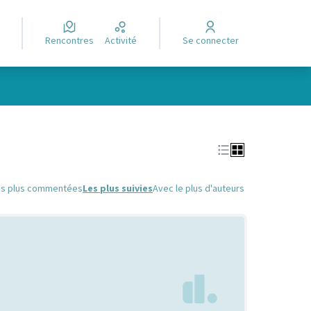
Rencontres
Activité
Se connecter
Leaflet
|
©
OpenStreetMap
contributors
e des points de carte. L'élément peut être utilisé avec un lecteur
es plus commentées
Les plus suivies
Avec le plus d'auteurs