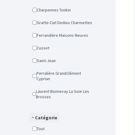
Charpennes Tonkin
Gratte-Ciel Dedieu Charmettes
Ferrandière Maisons Neuves
Cusset
Saint-Jean
Perralière Grandclément
Cyprian
Laurent Bonnevay La Soie Les
Brosses
Catégorie
Tout