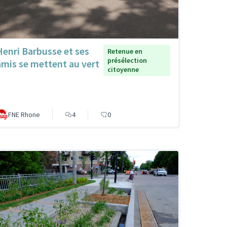
Henri Barbusse et ses
Retenue en
présélection
amis se mettent au vert
citoyenne
FNE Rhone
4
0