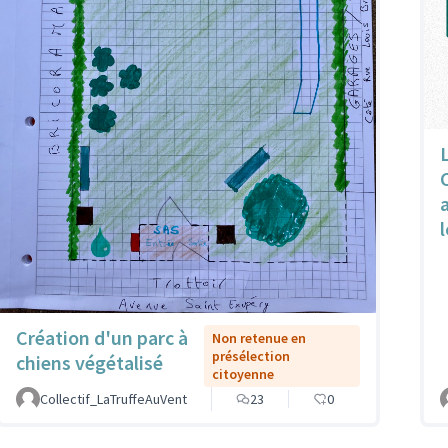
l
Création d'un parc à
Non retenue en
présélection
chiens végétalisé
citoyenne
Collectif_LaTruffeAuVent
23
0