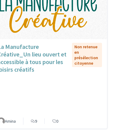
La Manufacture
Non retenue
en
Créative_Un lieu ouvert et
présélection
accessible à tous pour les
citoyenne
oisirs créatifs
Amina
9
0