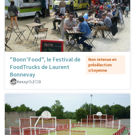
"Bonn'Food", le Festival de
Non retenue en
présélection
FoodTrucks de Laurent
citoyenne
Bonnevay
Kessy
2
0