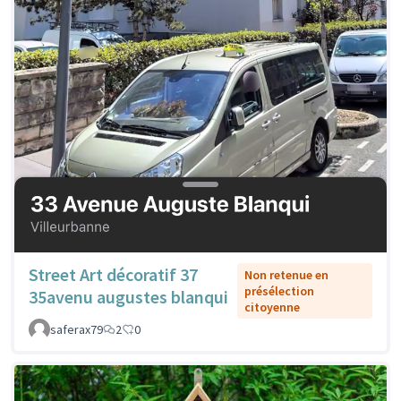
Street Art décoratif 37
Non retenue en
présélection
35avenu augustes blanqui
citoyenne
saferax79
2
0