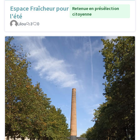
Espace Fraîcheur pour
Retenue en présélection
citoyenne
l'été
Lilou
3
0