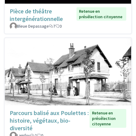
Pièce de théâtre
Retenue en
présélection citoyenne
intergénérationnelle
Bleue Depassage
7
0
Parcours balisé aux Poulettes :
Retenue en
présélection
histoire, végétaux, bio-
citoyenne
diversité
Lamfou
2
0