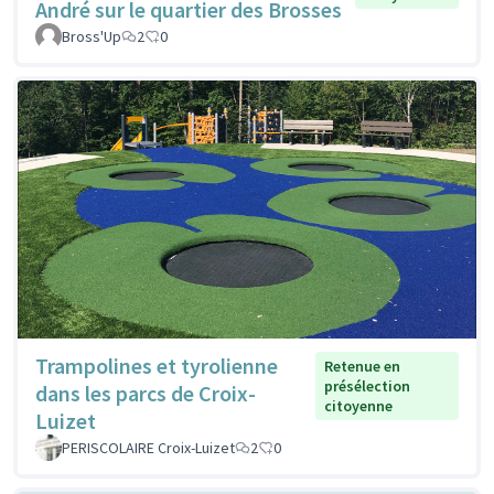
André sur le quartier des Brosses
Bross'Up
2
0
Trampolines et tyrolienne
Retenue en
présélection
dans les parcs de Croix-
citoyenne
Luizet
PERISCOLAIRE Croix-Luizet
2
0