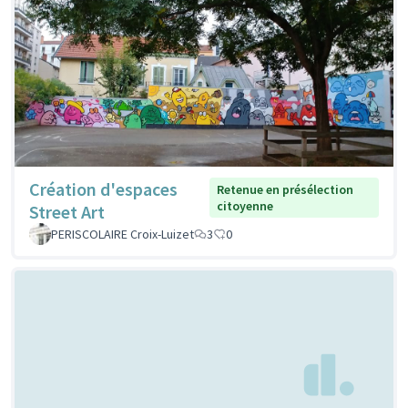
Création d'espaces
Retenue en présélection
citoyenne
Street Art
PERISCOLAIRE Croix-Luizet
3
0