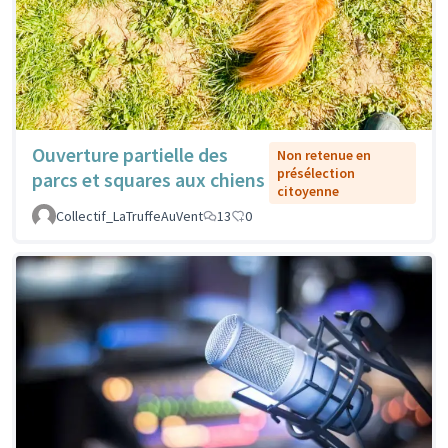
Ouverture partielle des
Non retenue en
présélection
parcs et squares aux chiens
citoyenne
Collectif_LaTruffeAuVent
13
0