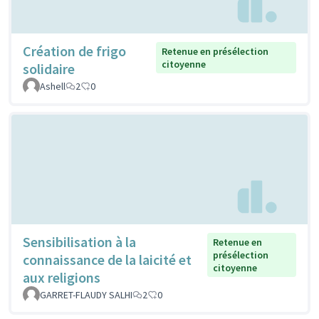
Création de frigo
Retenue en présélection
citoyenne
solidaire
Ashell
2
0
Sensibilisation à la
Retenue en
présélection
connaissance de la laicité et
citoyenne
aux religions
GARRET-FLAUDY SALHI
2
0