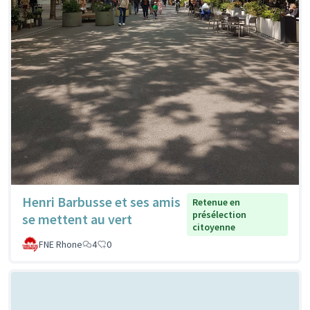
Henri Barbusse et ses amis
Retenue en
présélection
se mettent au vert
citoyenne
FNE Rhone
4
0