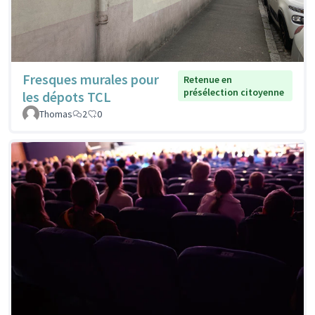
Fresques murales pour
Retenue en
présélection citoyenne
les dépots TCL
Thomas
2
0