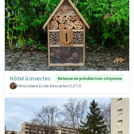
Hôtel à insectes
Retenue en présélection citoyenne
Périscolaire Ecole Descartes
2
0