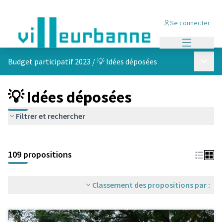
Se connecter
Menu princi
Menu p
Budget participatif 2023
/
💡 Idées déposées
💡 Idées déposées
Filtrer et rechercher
Passer la carte
Leaflet
|
©
OpenStreetMap
contributors
L'élément suivant est une carte qui présente les éléments de cet
+
109 propositions
−
Classement des propositions par :