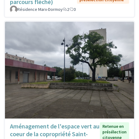
parcours fléché)
Résidence Marx-Dormoy
2
0
Aménagement de l'espace vert au
Retenue en
présélection
coeur de la copropriété Saint-
citoyenne