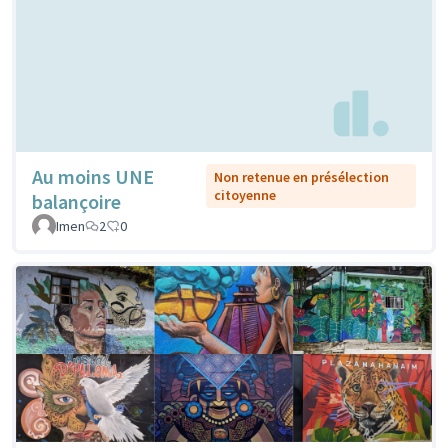
Au moins UNE
Non retenue en présélection
citoyenne
balançoire
Imen
2
0