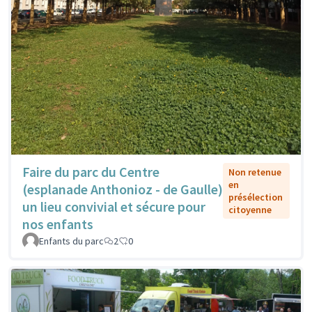
Faire du parc du Centre
Non retenue
en
(esplanade Anthonioz - de Gaulle)
présélection
un lieu convivial et sécure pour
citoyenne
nos enfants
Enfants du parc
2
0