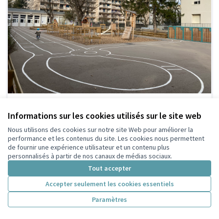
Installer une boîte à dons
Retenue en
présélection
Informations sur les cookies utilisés sur le site web
devant l'école Jean Jaurès
citoyenne
Nous utilisons des cookies sur notre site Web pour améliorer la
Claire Verni
2
0
performance et les contenus du site. Les cookies nous permettent
de fournir une expérience utilisateur et un contenu plus
personnalisés à partir de nos canaux de médias sociaux.
Tout accepter
Accepter seulement les cookies essentiels
Paramètres