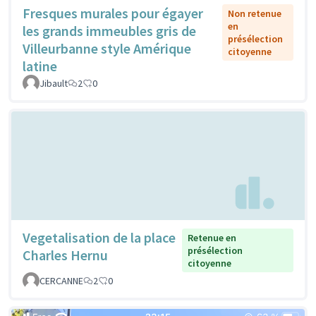
Fresques murales pour égayer
Non retenue
en
les grands immeubles gris de
présélection
Villeurbanne style Amérique
citoyenne
latine
Jibault
2
0
Vegetalisation de la place
Retenue en
présélection
Charles Hernu
citoyenne
CERCANNE
2
0