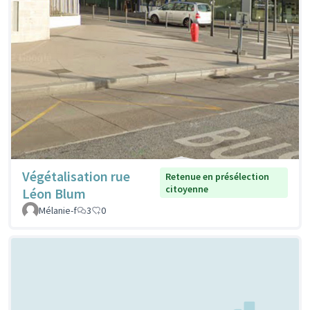
Végétalisation rue
Retenue en présélection
citoyenne
Léon Blum
Mélanie-f
3
0