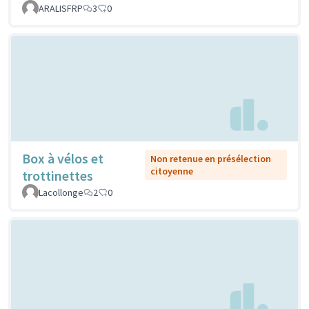
ARALISFRP
3
0
Box à vélos et
Non retenue en présélection
citoyenne
trottinettes
Lacollonge
2
0