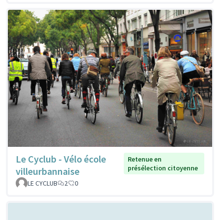
Le Cyclub - Vélo école
Retenue en
présélection citoyenne
villeurbannaise
LE CYCLUB
2
0