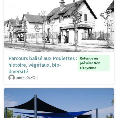
Parcours balisé aux Poulettes :
Retenue en
présélection
histoire, végétaux, bio-
citoyenne
diversité
Lamfou
2
0