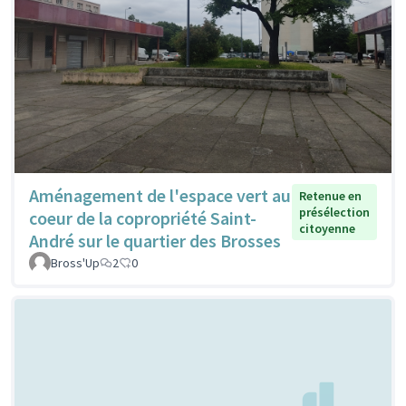
Aménagement de l'espace vert au
Retenue en
présélection
coeur de la copropriété Saint-
citoyenne
André sur le quartier des Brosses
Bross'Up
2
0