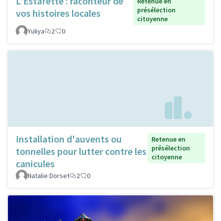
L'Estafette : raconteur de
Retenue en
présélection
vos histoires locales
citoyenne
Yuliya
2
0
Installation d'auvents ou
Retenue en
présélection
tonnelles pour lutter contre les
citoyenne
canicules
Natalie Dorset
2
0