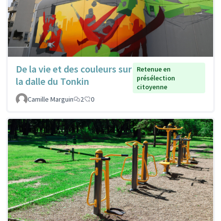
De la vie et des couleurs sur
Retenue en
présélection
la dalle du Tonkin
citoyenne
Camille Marguin
2
0