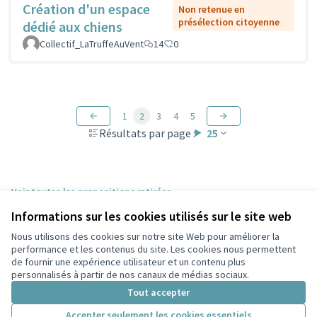
Création d'un espace
Non retenue en
présélection citoyenne
dédié aux chiens
Collectif_LaTruffeAuVent
14
0
1
2
3
4
5
Résultats par page :
25
Voir toutes les propositions retirées
Informations sur les cookies utilisés sur le site web
Nous utilisons des cookies sur notre site Web pour améliorer la
Conditions d'utilisation
performance et les contenus du site. Les cookies nous permettent
Paramètres des cookies
de fournir une expérience utilisateur et un contenu plus
Participez Villeurbanne sur X
Participez Villeurbanne sur Facebook
Participez Villeurbanne sur Instagram
Participez Villeurbanne sur YouTube
personnalisés à partir de nos canaux de médias sociaux.
(Lien externe)
(Lien externe)
(Lien externe)
(Lien externe)
Tout accepter
Accepter seulement les cookies essentiels