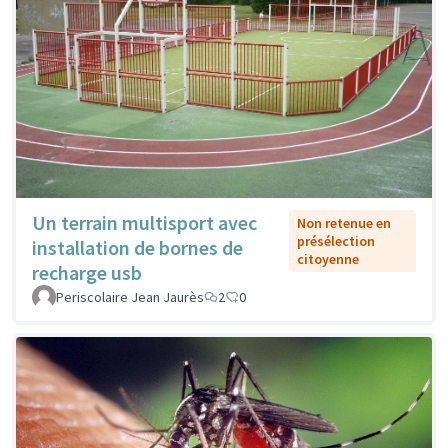
Un terrain multisport avec
Non retenue en
présélection
installation de bornes de
citoyenne
recharge usb
Periscolaire Jean Jaurès
2
0