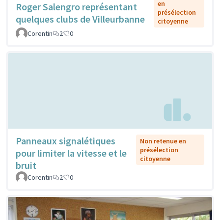
en
Roger Salengro représentant
présélection
quelques clubs de Villeurbanne
citoyenne
Corentin
2
0
Panneaux signalétiques
Non retenue en
présélection
pour limiter la vitesse et le
citoyenne
bruit
Corentin
2
0