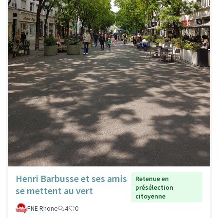
Henri Barbusse et ses amis
Retenue en
présélection
se mettent au vert
citoyenne
FNE Rhone
4
0