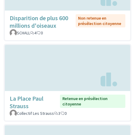
Disparition de plus 600
Non retenue en
présélection citoyenne
millions d'oiseaux
SCHALL
4
0
La Place Paul
Retenue en présélection
citoyenne
Strauss
Collectif Les Strauss
3
0