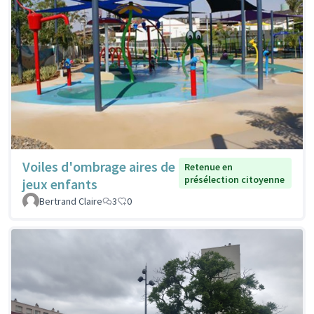
Voiles d'ombrage aires de
Retenue en
présélection citoyenne
jeux enfants
Bertrand Claire
3
0