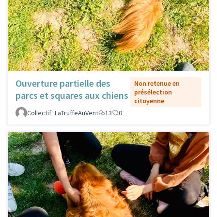
Ouverture partielle des
Non retenue en
présélection
parcs et squares aux chiens
citoyenne
Collectif_LaTruffeAuVent
13
0