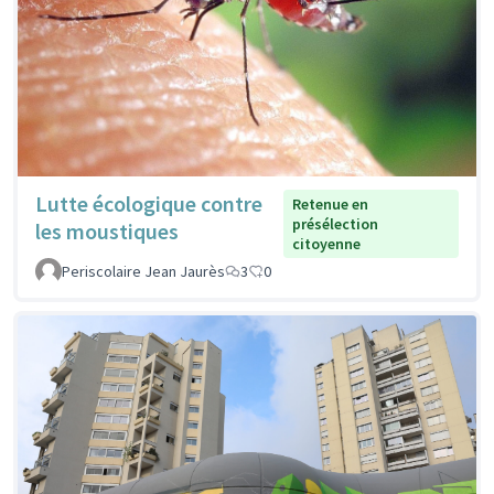
Lutte écologique contre
Retenue en
présélection
les moustiques
citoyenne
Periscolaire Jean Jaurès
3
0