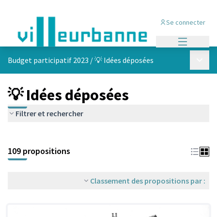
Se connecter
Menu princi
Menu p
Budget participatif 2023
/
💡 Idées déposées
💡 Idées déposées
Filtrer et rechercher
Passer la carte
Leaflet
|
©
OpenStreetMap
contributors
L'élément suivant est une carte qui présente les éléments de cet
+
109 propositions
−
Classement des propositions par :