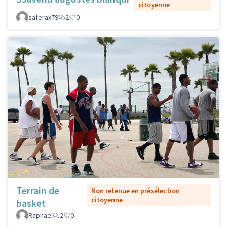
citoyenne
saferax79
2
0
Terrain de
Non retenue en présélection
citoyenne
basket
Raphaël
2
0