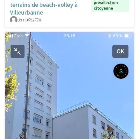
présélection
terrains de beach-volley à
citoyenne
Villeurbanne
Lisa B
2
0