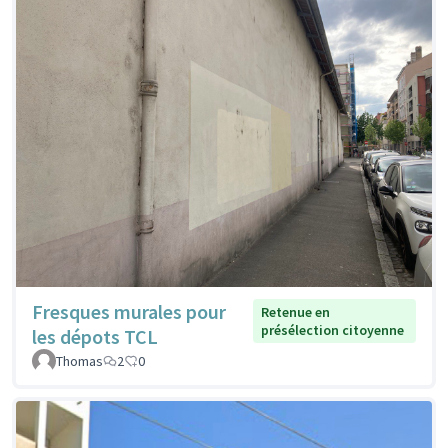
Fresques murales pour
Retenue en
présélection citoyenne
les dépots TCL
Thomas
2
0