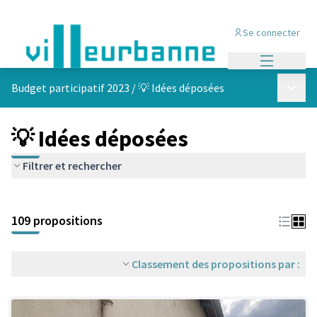
Se connecter
Menu princi
Menu p
Budget participatif 2023
/
💡 Idées déposées
💡 Idées déposées
Filtrer et rechercher
Passer la carte
Leaflet
|
©
OpenStreetMap
contributors
L'élément suivant est une carte qui présente les éléments de cet
+
109 propositions
−
Classement des propositions par :