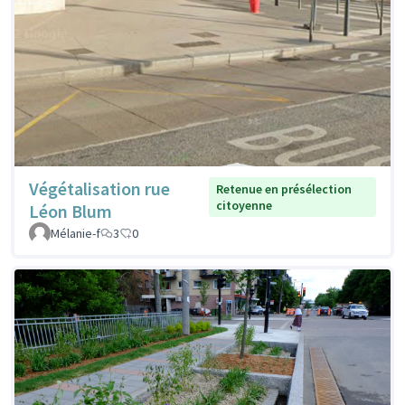
Végétalisation rue
Retenue en présélection
citoyenne
Léon Blum
Mélanie-f
3
0