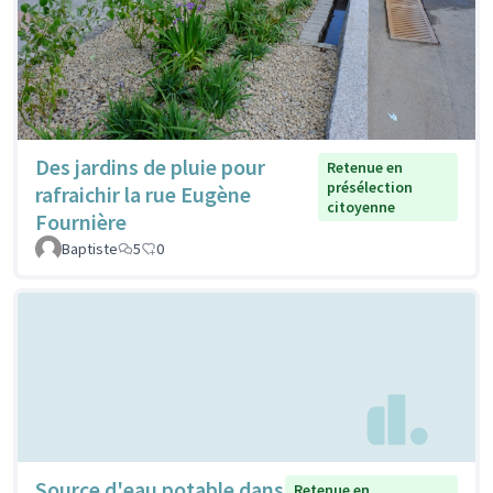
Des jardins de pluie pour
Retenue en
présélection
rafraichir la rue Eugène
citoyenne
Fournière
Baptiste
5
0
Source d'eau potable dans
Retenue en