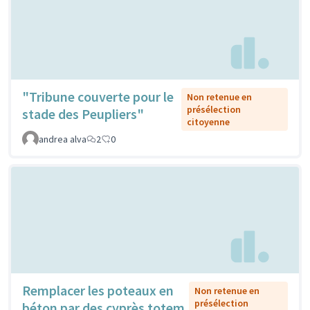
"Tribune couverte pour le
Non retenue en
présélection
stade des Peupliers"
citoyenne
andrea alva
2
0
Remplacer les poteaux en
Non retenue en
présélection
béton par des cyprès totem