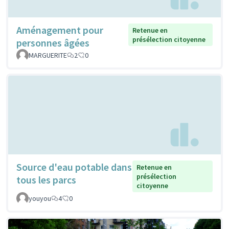
Aménagement pour
Retenue en
présélection citoyenne
personnes âgées
MARGUERITE
2
0
Source d'eau potable dans
Retenue en
présélection
tous les parcs
citoyenne
youyou
4
0