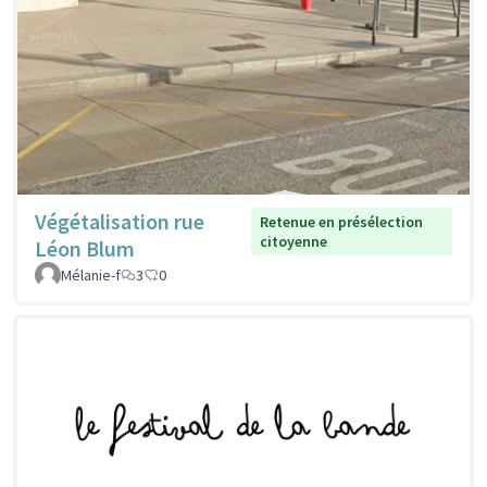
Végétalisation rue
Retenue en présélection
citoyenne
Léon Blum
Mélanie-f
3
0