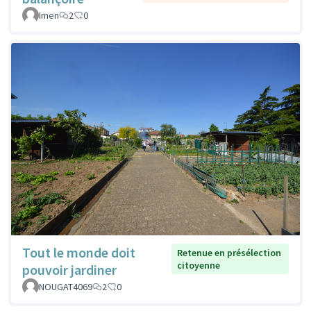
Imen
2
0
Tout le monde doit
Retenue en présélection
citoyenne
pouvoir jardiner
NOUGAT4069
2
0