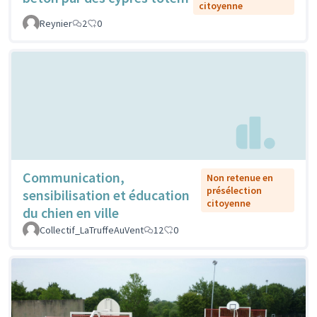
citoyenne
Reynier
2
0
Communication,
Non retenue en
présélection
sensibilisation et éducation
citoyenne
du chien en ville
Collectif_LaTruffeAuVent
12
0