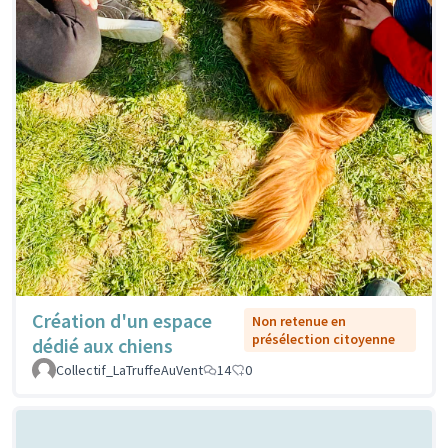
Création d'un espace
Non retenue en
présélection citoyenne
dédié aux chiens
Collectif_LaTruffeAuVent
14
0