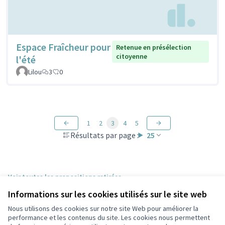
Espace Fraîcheur pour
Retenue en présélection
citoyenne
l'été
Lilou
3
0
1
2
3
4
5
Résultats par page :
25
Voir toutes les propositions retirées
Informations sur les cookies utilisés sur le site web
Nous utilisons des cookies sur notre site Web pour améliorer la
Conditions d'utilisation
performance et les contenus du site. Les cookies nous permettent
Paramètres des cookies