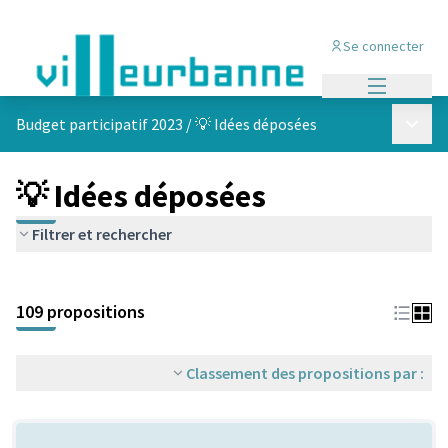
Se connecter
Menu princi
Menu p
Budget participatif 2023
/
💡 Idées déposées
💡 Idées déposées
Filtrer et rechercher
Passer la carte
Leaflet
|
©
OpenStreetMap
contributors
L'élément suivant est une carte qui présente les éléments de cet
+
109 propositions
−
Classement des propositions par :