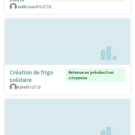
Judib Loach
2
0
Création de frigo
Retenue en présélection
citoyenne
solidaire
Ashell
2
0