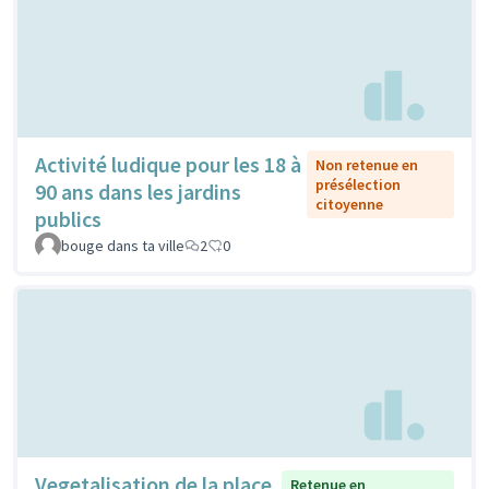
Activité ludique pour les 18 à
Non retenue en
présélection
90 ans dans les jardins
citoyenne
publics
bouge dans ta ville
2
0
Vegetalisation de la place
Retenue en