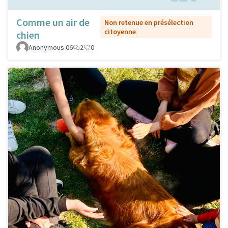
Comme un air de
Non retenue en présélection
citoyenne
chien
Anonymous 06
2
0