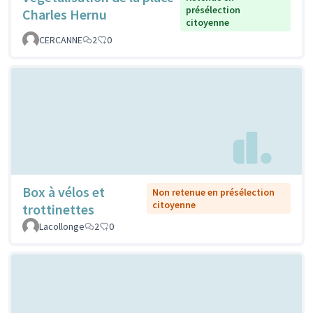
présélection
Charles Hernu
citoyenne
CERCANNE
2
0
Box à vélos et
Non retenue en présélection
citoyenne
trottinettes
Lacollonge
2
0