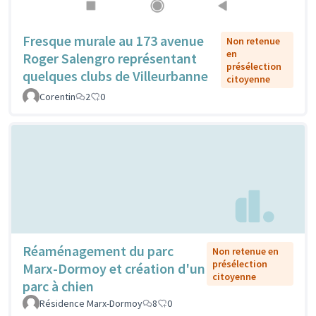
Fresque murale au 173 avenue
Non retenue
en
Roger Salengro représentant
présélection
quelques clubs de Villeurbanne
citoyenne
Corentin
2
0
Réaménagement du parc
Non retenue en
présélection
Marx-Dormoy et création d'un
citoyenne
parc à chien
Résidence Marx-Dormoy
8
0